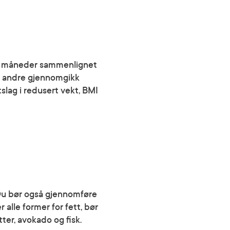
tre måneder sammenlignet
n andre gjennomgikk
utslag i redusert vekt, BMI
. Du bør også gjennomføre
 alle former for fett, bør
tter, avokado og fisk.