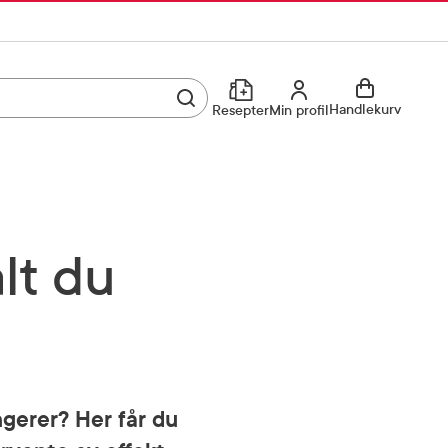
Utfør søk
Min profil
Handlekurv
Resepter
Min profil
Kjøp reseptvare
Logg inn
Min profil
Reseptoversikt
lt du
Mine favoritter
Resepthistorikk
Mine bestillinger
Meldinger fra farmasøyten
Kundeservice
33 74 03 24
gerer? Her får du