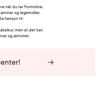
ere når du tar Formoline.
itaminer og legemidler.
a hensyn til.
akelkur, men at det kan
at og aktivitet.
enter!