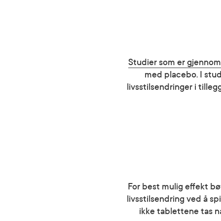
Studier som er gjennom
med placebo. I stu
livsstilsendringer i tille
For best mulig effekt bø
livsstilsendring ved å sp
ikke tablettene tas n