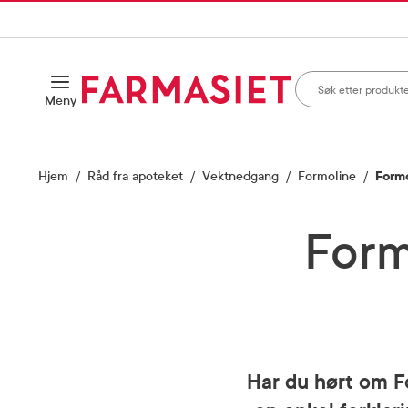
HANDLEKURVEN
IL INNHOLD
Søk i apotek
Åpne
Meny
Skriv inn minst ett te
Hjem
Råd fra apoteket
Vektnedgang
Formoline
Formo
Form
Har du hørt om F