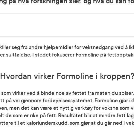
ing på hva forskningen sier, og hva du kan fo
killer seg fra andre hjelpemidler for vektnedgang ved å i
ler sultfølelse. I stedet fokuserer Formoline på fettopptak
Hvordan virker Formoline i kroppen
 som virker ved å binde noe av fettet fra maten du spiser,
tt på vei gjennom fordøyelsessystemet. Formoline gjør i
ppen, men det kan være et nyttig verktøy for voksne som 
lt de som er rike på fett. Resultatet blir at mindre fett la
ettere til et kaloriunderskudd, som gjør at du går ned i vek