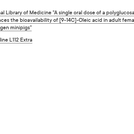
al Library of Medicine "A single oral dose of a polygluco
nces the bioavailability of [9-14C]-Oleic acid in adult fema
gen minipigs"
ine L112 Extra