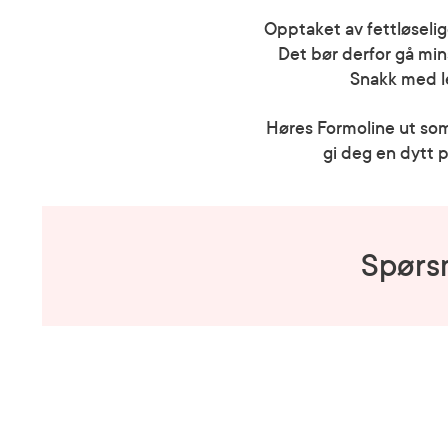
Opptaket av fettløselige
Det bør derfor gå mins
Snakk med le
Høres Formoline ut som
gi deg en dytt 
Spørs