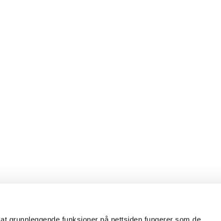
 at grunnleggende funksjoner på nettsiden fungerer som de