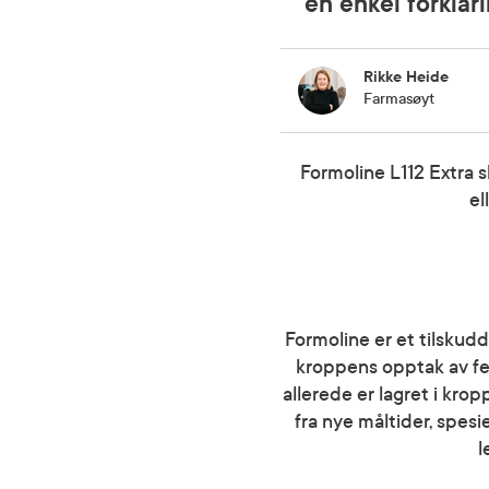
en enkel forklar
Rikke Heide
Farmasøyt
Formoline L112 Extra s
el
Formoline er et tilskudd
kroppens opptak av fe
allerede er lagret i kro
fra nye måltider, spesie
l