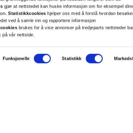
es
gjør at nettstedet kan huske informasjon om for eksempel din
sjon.
Statistikkcookies
hjelper oss med å forstå hvordan besøk
et ved å samle inn og rapportere informasjon
cookies
brukes for å vise annonser på tredjeparts nettsteder ba
 på vår nettside.
p!
Funksjonelle
Statistikk
Markedsf
g tilpassede nyheter og tilbud på e-post og SMS
nettside, og opplysningene du har registrert på din
teret på “Min profil” eller ved å benytte
rsonopplysninger
her
. Se
salgsbetingelser
for
Meld meg på