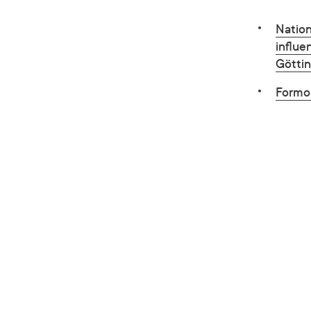
Nation
influe
Göttin
Formol