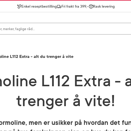
Enkel reseptbestilling
Fri frakt fra 399,-
Rask levering
gn for å se forslag, eller trykk søk.
line L112 Extra - alt du trenger å vite
oline L112 Extra - a
trenger å vite!
ormoline, men er usikker på hvordan det fun