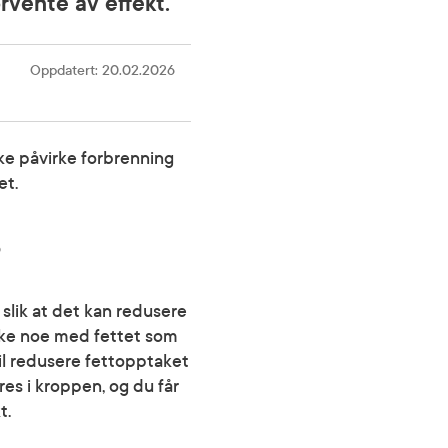
rvente av effekt.
Oppdatert
:
20.02.2026
kke påvirke forbrenning
et.
?
 slik at det kan redusere
kke noe med fettet som
vil redusere fettopptaket
gres i kroppen, og du får
t.