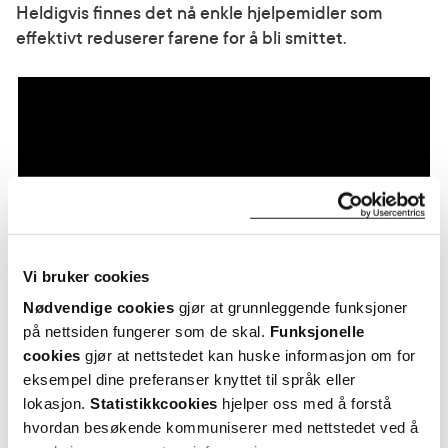
Heldigvis finnes det nå enkle hjelpemidler som
effektivt reduserer farene for å bli smittet.
Vi bruker cookies
Nødvendige cookies
gjør at grunnleggende funksjoner
på nettsiden fungerer som de skal.
Funksjonelle
Husk god håndhygiene i hverdagen og
cookies
gjør at nettstedet kan huske informasjon om for
under selve reisen og hele oppholdet!
eksempel dine preferanser knyttet til språk eller
lokasjon.
Statistikkcookies
hjelper oss med å forstå
hvordan besøkende kommuniserer med nettstedet ved å