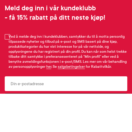
Meld deg inn i vår kundeklubb
- få 15% rabatt på ditt neste kjøp!
Ved å melde deg inn i kundeklubben, samtykker du til å motta personlig
tilpassede nyheter og tilbud på e-post og SMS basert på dine kjøp,
produktkategorier du har vist interesse for på vår nettside, og
opplysningene du har registrert på din profil. Du kan når som helst trekke
tilbake ditt samtykke i preferansesenteret på “Min profil” eller ved å
benytte avmeldingsfunksjonen i e-post/SMS. Les mer om vår behandling
av personopplysninger
her
. Se
salgsbetingelser
for Rabattvilkår.
Email
Meld meg på