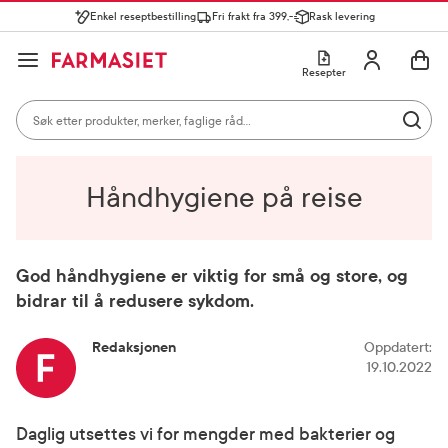
Enkel reseptbestilling
Fri frakt fra 399,-
Rask levering
Søk i apotek
Lukk
Utfør 
GÅ TIL HANDLEKURVEN
GÅ TIL INNHOLD
Skriv inn minst ett tegn for å se forslag, eller trykk søk.
Åpne
Min profil
Resepter
Søkeresultater
Søk i apotek
Hjem
Råd fra apoteket
Reise og ferie
Håndhygiene på
Mest søkte kategorier
Utfør 
reise
Skriv inn minst ett tegn for å se forslag, eller trykk søk.
Reseptvarer
Kosttilskudd og ernæring
Feber og forkjøle
Populære søk
Håndhygiene på reise
solkrem
cerave
God håndhygiene er viktig for små og store, og
bidrar til å redusere sykdom.
paracet
magnesium
Redaksjonen
Oppdatert
:
19.10.2022
cosmica
Daglig utsettes vi for mengder med bakterier og