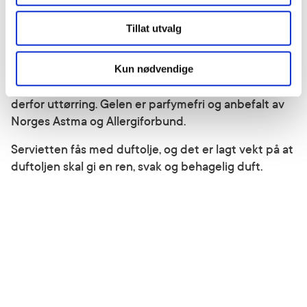
hvor hygienen ikke er på topp hele tiden.
Tillat utvalg
Antibac dreper 99,99% av virus og bakterier. Den er
mild og god mot hendene. Inneholder glyserol som
Kun nødvendige
gjør at huden bevarer sin naturlige
fuktighetsbalanse, smører hendene og hindrer
derfor uttørring. Gelen er parfymefri og anbefalt av
Norges Astma og Allergiforbund.
Servietten fås med duftolje, og det er lagt vekt på at
duftoljen skal gi en ren, svak og behagelig duft.