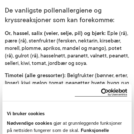
De vanligste pollenallergiene og
kryssreaksjoner som kan forekomme:
Or, hassel, salix (veier, selje, pil) og bjørk:
Eple (rå),
pære (rå), stenfrukter (fersken, nektarin, kirsebær,
morell, plomme, aprikos, mandel og mango), potet
(rå), gulrot (rå), hasselnøtt, paranøtt, valnøtt, peanøtt,
selleri, kiwi, tomat, jordbær og soya.
Timotei (alle gressorter):
Belgfrukter (bønner, erter,
linser), kiwi, melon, tomat, peanøtter, hvete, bygg, rug
og havre.
Burot:
Selleri, purreløk, løk, hvitløk, gulrot, urter
(persille, basilikum, oregano, koriander, sennep),
Vi bruker cookies
paprika, solsikkefrø og honning.
Nødvendige cookies
gjør at grunnleggende funksjoner
Det er ikke alle pollenallergikere som får disse
på nettsiden fungerer som de skal.
Funksjonelle