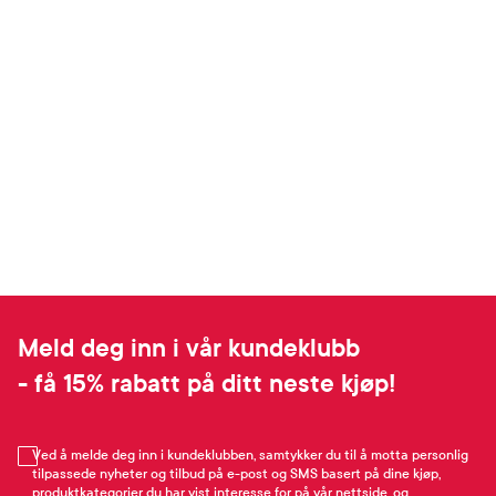
Meld deg inn i vår kundeklubb
- få 15% rabatt på ditt neste kjøp!
Ved å melde deg inn i kundeklubben, samtykker du til å motta personlig
tilpassede nyheter og tilbud på e-post og SMS basert på dine kjøp,
produktkategorier du har vist interesse for på vår nettside, og