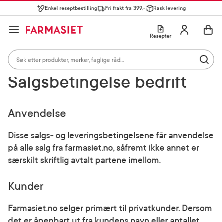
Enkel reseptbestilling
Fri frakt fra 399,-
Rask levering
Søk i apotek
Lukk
Utfør 
GÅ TIL HANDLEKURVEN
GÅ TIL INNHOLD
Skriv inn minst ett tegn for å se forslag, eller trykk søk.
Åpne
Min profil
Resepter
Søkeresultater
Søk i apotek
Hjem
Om Farmasiet.no
Salgsbetingelse bedrift
Mest søkte kategorier
Utfør 
Skriv inn minst ett tegn for å se forslag, eller trykk søk.
Reseptvarer
Kosttilskudd og ernæring
Feber og forkjøle
Salgsbetingelse bedrift
Populære søk
solkrem
Anvendelse
cerave
Disse salgs- og leveringsbetingelsene får anvendelse
på alle salg fra farmasiet.no, såfremt ikke annet er
paracet
særskilt skriftlig avtalt partene imellom.
magnesium
Kunder
cosmica
Farmasiet.no selger primært til privatkunder. Dersom
det er åpenbart ut fra kundens navn eller antallet