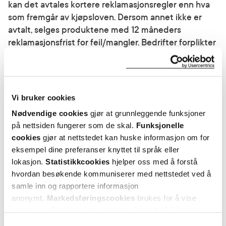
kan det avtales kortere reklamasjonsregler enn hva
som fremgår av kjøpsloven. Dersom annet ikke er
avtalt, selges produktene med 12 måneders
reklamasjonsfrist for feil/mangler. Bedrifter forplikter
seg til uten ugrunnet opphold å reklamere
eventuelle uoverensstemmelser mellom ordre og
ordrebekreftelse. Bedriften skal ved mottak av
produktene, kontrollere at disse er
Vi bruker cookies
overensstemmende med ordre og senest 8 dager
Nødvendige cookies
gjør at grunnleggende funksjoner
etter mottak reklamere eventuelle avvik. Eventuell
på nettsiden fungerer som de skal.
Funksjonelle
garanti til bedrifter og dennes kunder vil følge den
cookies
gjør at nettstedet kan huske informasjon om for
fra produsenten fastsatte garanti for produktet.
eksempel dine preferanser knyttet til språk eller
farmasiet.no gir ikke bedrifter eller dennes kunder
lokasjon.
Statistikkcookies
hjelper oss med å forstå
egen garanti på produktene.
hvordan besøkende kommuniserer med nettstedet ved å
samle inn og rapportere informasjon
Erstatningsansvar
anonymt.
Markedsføringscookies
brukes for å vise
annonser på tredjeparts nettsteder basert på informasjon
Farmasiet.no fraskriver seg ansvar for direkte eller
om dine besøk på vår nettside.
Samtykkevalg