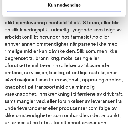
Force Majeure
Kun nødvendige
Er farmasiet.no forhindret fra å levere eller foreta
pliktig omlevering i henhold til pkt. 8 foran, eller blir
en slik leveringsplikt urimelig tyngende som følge av
arbeidskonflikt herunder hos farmasiet.no eller
enhver annen omstendighet når partene ikke med
rimelige midler kan påvirke den. Slik som, men ikke
begrenset til, brann, krig, mobilisering eller
uforutsette militære innkallelser av tilsvarende
omfang, rekvisisjon, beslag, offentlige restriksjoner
såvel nasjonalt som internasjonalt, opprør og oppløp,
knapphet på transportmidler, alminnelig
vareknapphet, innskrenkning i tilførslene av drivkraft,
samt mangler ved, eller forsinkelser av leveranser fra
underleverandører eller produsenter som følge av
slike omstendigheter som omhandles i dette punkt,
er farmasiet.no fritatt for alt annet ansvar enn i