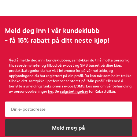
Meld deg inn i vår kundeklubb
- få 15% rabatt på ditt neste kjøp!
Ved å melde deg inn i kundeklubben, samtykker du til å motta personlig
tilpassede nyheter og tilbud på e-post og SMS basert på dine kjøp,
produktkategorier du har vist interesse for på vår nettside, og
opplysningene du har registrert på din profil. Du kan når som helst trekke
tilbake ditt samtykke i preferansesenteret på “Min profil” eller ved å
benytte avmeldingsfunksjonen i e-post/SMS. Les mer om vår behandling
av personopplysninger
her
. Se
salgsbetingelser
for Rabattvilkår.
Email
Meld meg på