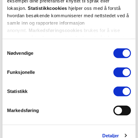
eksempel dine preferanser knyttet til språk eller
lokasjon.
Statistikkcookies
hjelper oss med å forstå
hvordan besøkende kommuniserer med nettstedet ved å
samle inn og rapportere informasjon
anonymt.
Markedsføringscookies
brukes for å vise
annonser på tredjeparts nettsteder basert på informasjon
om dine besøk på vår nettside.
Samtykkevalg
Nødvendige
Torriden
Torriden
Funksjonelle
BALANCEFUL Mask
,
1 stk.
BALANCEFUL Mask
,
10 stk.
Statistikk
49,-
449,-
Kjøp
Kjøp
Markedsføring
Detaljer