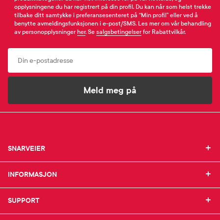
opplysningene du har registrert på din profil. Du kan når som helst trekke
tilbake ditt samtykke i preferansesenteret på “Min profil” eller ved å
benytte avmeldingsfunksjonen i e-post/SMS. Les mer om vår behandling
av personopplysninger
her
. Se
salgsbetingelser
for Rabattvilkår.
Email
Meld meg på
SNARVEIER
SNARVEIER
INFORMASJON
Min profil
INFORMASJON
Mine favoritter
Mine bestillinger
SUPPORT
Om Farmasiet.no
SUPPORT
Mine resepter
Jobb hos oss
Resepthistorikk
Pressekontakt
Kontakt oss