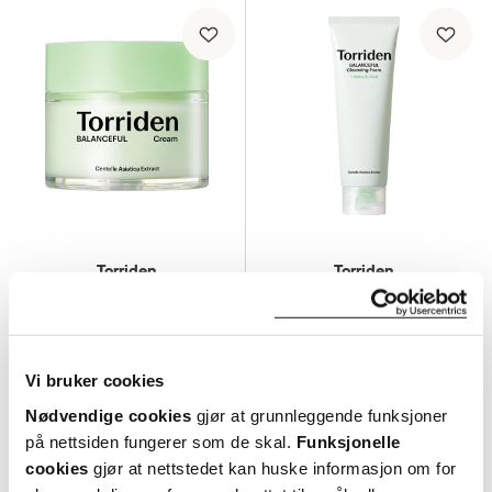
Torriden
Torriden
BALANCEFUL Cream
,
80 ml
BALANCEFUL Cleansing Foam
,
150 ml
389,-
279,-
Vi bruker cookies
Kjøp
Kjøp
Nødvendige cookies
gjør at grunnleggende funksjoner
på nettsiden fungerer som de skal.
Funksjonelle
cookies
gjør at nettstedet kan huske informasjon om for