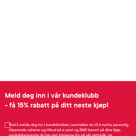
Meld deg inn i vår kundeklubb
- få 15% rabatt på ditt neste kjøp!
Ved å melde deg inn i kundeklubben, samtykker du til å motta personlig
tilpassede nyheter og tilbud på e-post og SMS basert på dine kjøp,
produktkategorier du har vist interesse for på vår nettside, og