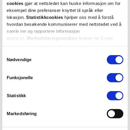
cookies
gjør at nettstedet kan huske informasjon om for
eksempel dine preferanser knyttet til språk eller
lokasjon.
Statistikkcookies
hjelper oss med å forstå
hvordan besøkende kommuniserer med nettstedet ved å
samle inn og rapportere informasjon
anonymt.
Markedsføringscookies
brukes for å vise
annonser på tredjeparts nettsteder basert på informasjon
om dine besøk på vår nettside.
Samtykkevalg
Nødvendige
Funksjonelle
Statistikk
Markedsføring