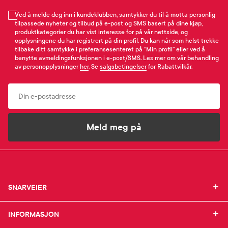
Ved å melde deg inn i kundeklubben, samtykker du til å motta personlig
tilpassede nyheter og tilbud på e-post og SMS basert på dine kjøp,
produktkategorier du har vist interesse for på vår nettside, og
opplysningene du har registrert på din profil. Du kan når som helst trekke
tilbake ditt samtykke i preferansesenteret på “Min profil” eller ved å
benytte avmeldingsfunksjonen i e-post/SMS. Les mer om vår behandling
av personopplysninger
her
. Se
salgsbetingelser
for Rabattvilkår.
Email
Meld meg på
SNARVEIER
SNARVEIER
INFORMASJON
Min profil
INFORMASJON
Mine favoritter