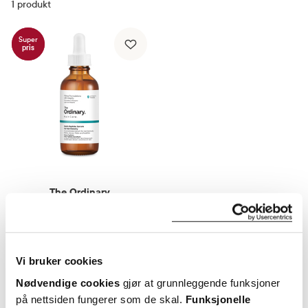
1
produkt
Super
pris
The Ordinary
Multi-Peptide Serum For Hair
Density
,
60 ml
295,-
Vi bruker cookies
Varsle meg
Nødvendige cookies
gjør at grunnleggende funksjoner
på nettsiden fungerer som de skal.
Funksjonelle