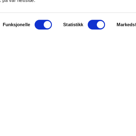
 på vår nettside.
ON
SUPPORT
Funksjonelle
Statistikk
Markedsf
iet.no
Kontakt oss
oss
Frakt og levering
takt
Betalingsmåter
eninger
Bestille reseptvarer
 & personvern
Råd fra apoteket
lysninger
Reklamasjon og angrerett
inger for cookies
Personvern og sikkerhet
Personopplysninger
Salgsbetingelser
FARMASIET ©2026