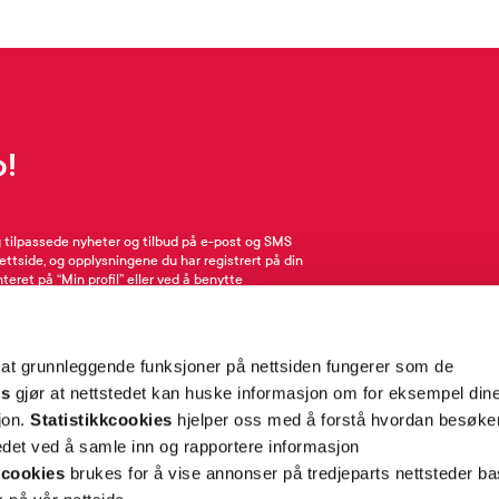
p!
g tilpassede nyheter og tilbud på e-post og SMS
nettside, og opplysningene du har registrert på din
teret på “Min profil” eller ved å benytte
rsonopplysninger
her
. Se
salgsbetingelser
for
 at grunnleggende funksjoner på nettsiden fungerer som de
Meld meg på
es
gjør at nettstedet kan huske informasjon om for eksempel din
sjon.
Statistikkcookies
hjelper oss med å forstå hvordan besøk
et ved å samle inn og rapportere informasjon
cookies
brukes for å vise annonser på tredjeparts nettsteder ba