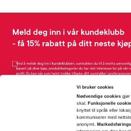
Meld deg inn i vår kundeklubb
- få 15% rabatt på ditt neste kjø
Ved å melde deg inn i kundeklubben, samtykker du til å motta personli
basert på dine kjøp, produktkategorier du har vist interesse for på vår 
profil. Du kan når som helst trekke tilbake ditt samtykke i preferansesen
avmeldingsfunksjonen i e-post/SMS. Les mer om vår behandling av pe
Rabattvilkår.
Vi bruker cookies
Email
Nødvendige cookies
gjør
skal.
Funksjonelle cooki
knyttet til språk eller loka
kommuniserer med nettsted
anonymt.
Markedsførings