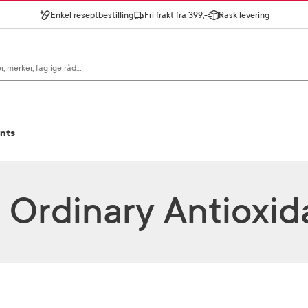
Enkel reseptbestilling
Fri frakt fra 399,-
Rask levering
gn for å se forslag, eller trykk søk.
ants
 Ordinary Antioxid