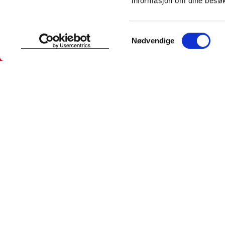
informasjon om dine besøk
SNARVEIER
INFORMASJ
Samtykkevalg
Nødvendige
Min profil
Om Farmas
Mine favoritter
Jobb hos 
Mine bestillinger
Pressekon
Mine resepter
Pasientfor
Resepthistorikk
Sikkerhet
Meldinger fra farmasøyten
Personopp
Se innstill