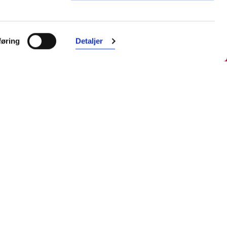
Farmasiet er Norges ledende
nettapotek. Med tusenvis av
øring
Detaljer
produkter i vårt sortiment og et team
med farmasøyter, kan vi hjelpe og
veilede deg trygt og raskt med dine
behov. I kontakt med våre
farmasøyter kan du være anonym.
Følg oss
Facebook
Instagram
LinkedIn
TikTok