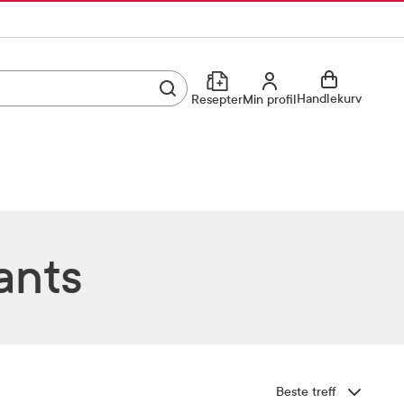
Utfør søk
Min profil
Handlekurv
Resepter
Min profil
Kjøp reseptvare
Logg inn
Min profil
Reseptoversikt
Mine favoritter
Resepthistorikk
ants
Mine bestillinger
Meldinger fra farmasøyten
Kundeservice
33 74 03 24
Sorter etter