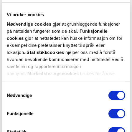
Vi bruker cookies
Nødvendige cookies
gjør at grunnleggende funksjoner
på nettsiden fungerer som de skal.
Funksjonelle
cookies
gjør at nettstedet kan huske informasjon om for
eksempel dine preferanser knyttet til språk eller
lokasjon.
Statistikkcookies
hjelper oss med å forstå
hvordan besøkende kommuniserer med nettstedet ved å
samle inn og rapportere informasjon
anonymt.
Markedsføringscookies
brukes for å vise
annonser på tredjeparts nettsteder basert på informasjon
om dine besøk på vår nettside.
Samtykkevalg
Nødvendige
Funksjonelle
Statistikk