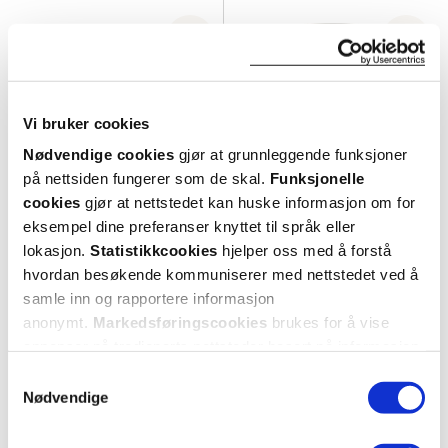
Vi bruker cookies
Nødvendige cookies
gjør at grunnleggende funksjoner
på nettsiden fungerer som de skal.
Funksjonelle
cookies
gjør at nettstedet kan huske informasjon om for
eksempel dine preferanser knyttet til språk eller
lokasjon.
Statistikkcookies
hjelper oss med å forstå
Rudolph Care
Rudolph Care
hvordan besøkende kommuniserer med nettstedet ved å
Sun Balm SPF 50
,
45 ml
Sun Stick SPF 50
,
15 ml
samle inn og rapportere informasjon
30%
30%
anonymt.
Markedsføringscookies
brukes for å vise
334,-
219,-
234,-
154,-
annonser på tredjeparts nettsteder basert på informasjon
om dine besøk på vår nettside.
Samtykkevalg
Kjøp
Kjøp
Nødvendige