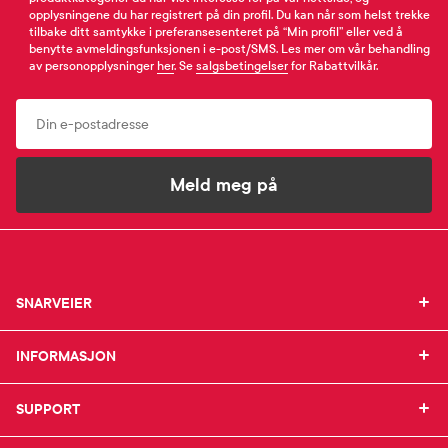
opplysningene du har registrert på din profil. Du kan når som helst trekke
tilbake ditt samtykke i preferansesenteret på “Min profil” eller ved å
benytte avmeldingsfunksjonen i e-post/SMS. Les mer om vår behandling
av personopplysninger
her
. Se
salgsbetingelser
for Rabattvilkår.
Email
Meld meg på
SNARVEIER
SNARVEIER
INFORMASJON
Min profil
INFORMASJON
Mine favoritter
Mine bestillinger
SUPPORT
Om Farmasiet.no
SUPPORT
Mine resepter
Jobb hos oss
Resepthistorikk
Pressekontakt
Kontakt oss