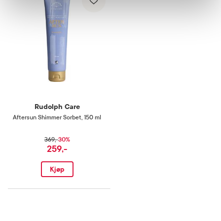
Rudolph Care
Aftersun Shimmer Sorbet
,
150 ml
30%
369,-
259,-
Kjøp