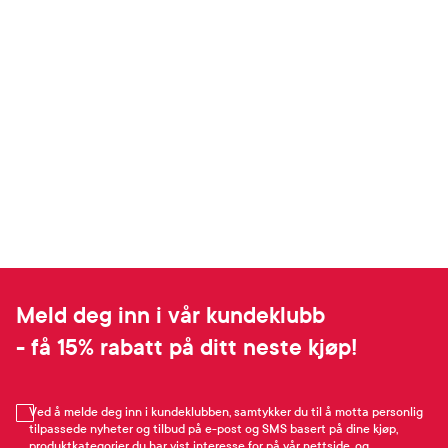
Meld deg inn i vår kundeklubb
- få 15% rabatt på ditt neste kjøp!
Ved å melde deg inn i kundeklubben, samtykker du til å motta personlig
tilpassede nyheter og tilbud på e-post og SMS basert på dine kjøp,
produktkategorier du har vist interesse for på vår nettside, og