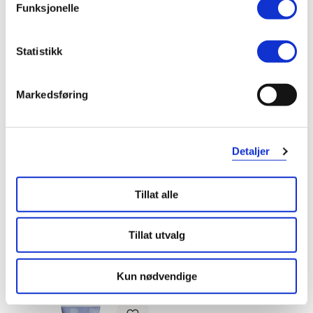
Funksjonelle
Statistikk
Markedsføring
Detaljer
Rudolph Care
Rudolph Care
Aftersun Repair Spray
,
150 ml
Sun Balm SPF 50
,
145 ml
Tillat alle
30%
30%
279,-
624,-
196,-
437,-
Tillat utvalg
Kjøp
Kjøp
Kun nødvendige