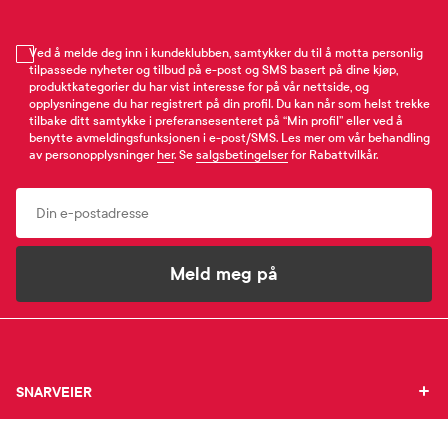
Ved å melde deg inn i kundeklubben, samtykker du til å motta personlig
tilpassede nyheter og tilbud på e-post og SMS basert på dine kjøp,
produktkategorier du har vist interesse for på vår nettside, og
opplysningene du har registrert på din profil. Du kan når som helst trekke
tilbake ditt samtykke i preferansesenteret på “Min profil” eller ved å
benytte avmeldingsfunksjonen i e-post/SMS. Les mer om vår behandling
av personopplysninger
her
. Se
salgsbetingelser
for Rabattvilkår.
Email
Meld meg på
SNARVEIER
SNARVEIER
INFORMASJON
Min profil
INFORMASJON