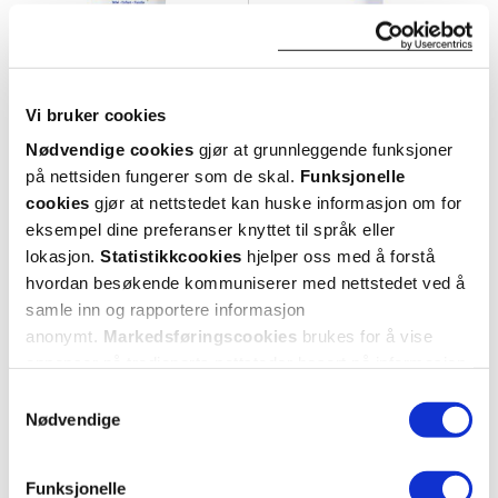
Vi bruker cookies
Nødvendige cookies
gjør at grunnleggende funksjoner
på nettsiden fungerer som de skal.
Funksjonelle
cookies
gjør at nettstedet kan huske informasjon om for
Mustela
Mustela
eksempel dine preferanser knyttet til språk eller
Sun Lotion SPF50+
,
100 ml
Sun Spray SPF50
,
200 ml
lokasjon.
Statistikkcookies
hjelper oss med å forstå
hvordan besøkende kommuniserer med nettstedet ved å
284,-
359,-
samle inn og rapportere informasjon
Kjøp
Kjøp
anonymt.
Markedsføringscookies
brukes for å vise
annonser på tredjeparts nettsteder basert på informasjon
om dine besøk på vår nettside.
Samtykkevalg
Nødvendige
Funksjonelle