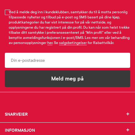
Ved å melde deg inn i kundeklubben, samtykker du til å motta personlig
tilpassede nyheter og tilbud på e-post og SMS basert på dine kjøp,
produktkategorier du har vist interesse for på vår nettside, og
opplysningene du har registrert på din profil. Du kan når som helst trekke
tilbake ditt samtykke i preferansesenteret på “Min profil” eller ved å
benytte avmeldingsfunksjonen i e-post/SMS. Les mer om vår behandling
av personopplysninger
her
. Se
salgsbetingelser
for Rabattvilkår.
Email
Meld meg på
SNARVEIER
SNARVEIER
INFORMASJON
Min profil
INFORMASJON
Mine favoritter