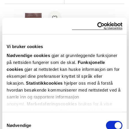
Vi bruker cookies
Nødvendige cookies
gjør at grunnleggende funksjoner
på nettsiden fungerer som de skal.
Funksjonelle
cookies
gjør at nettstedet kan huske informasjon om for
eksempel dine preferanser knyttet til språk eller
Klairs
lokasjon.
Statistikkcookies
hjelper oss med å forstå
Maple Energy Infusing Serum
,
hvordan besøkende kommuniserer med nettstedet ved å
10 ml
samle inn og rapportere informasjon
40%
anonymt.
Markedsføringscookies
brukes for å vise
129,-
78,-
annonser på tredjeparts nettsteder basert på informasjon
om dine besøk på vår nettside.
Samtykkevalg
Kjøp
Nødvendige