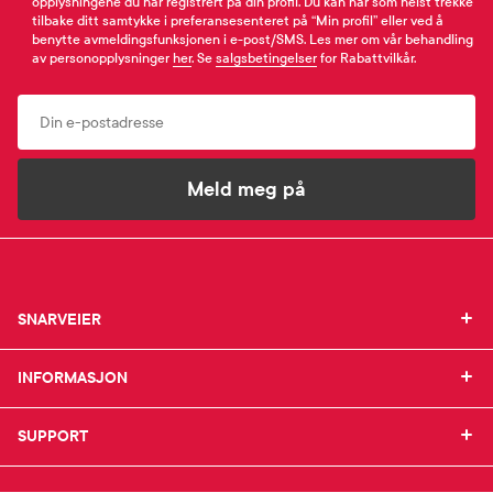
opplysningene du har registrert på din profil. Du kan når som helst trekke
tilbake ditt samtykke i preferansesenteret på “Min profil” eller ved å
benytte avmeldingsfunksjonen i e-post/SMS. Les mer om vår behandling
av personopplysninger
her
. Se
salgsbetingelser
for Rabattvilkår.
Email
Meld meg på
SNARVEIER
SNARVEIER
INFORMASJON
Min profil
INFORMASJON
Mine favoritter
Mine bestillinger
SUPPORT
Om Farmasiet.no
SUPPORT
Mine resepter
Jobb hos oss
Resepthistorikk
Pressekontakt
Kontakt oss