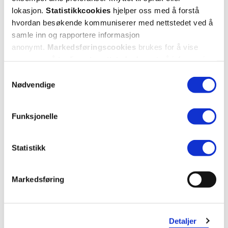
lokasjon.
Statistikkcookies
hjelper oss med å forstå
hvordan besøkende kommuniserer med nettstedet ved å
samle inn og rapportere informasjon
anonymt.
Markedsføringscookies
brukes for å vise
annonser på tredjeparts nettsteder basert på informasjon
om dine besøk på vår nettside.
Samtykkevalg
Nødvendige
I'm From
I'm From
Funksjonelle
Mugwort Essence
,
160 ml
Mugwort Mask
,
30 g
40%
40%
Statistikk
539,-
79,-
324,-
48,-
Varsle meg
Varsle meg
Markedsføring
Detaljer