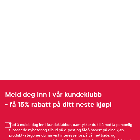
Meld deg inn i vår kundeklubb
- få 15% rabatt på ditt neste kjøp!
Ved å melde deg inn i kundeklubben, samtykker du til å motta personlig
tilpassede nyheter og tilbud på e-post og SMS basert på dine kjøp,
produktkategorier du har vist interesse for på vår nettside, og