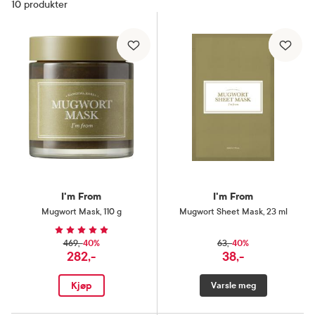
10
produkter
I'm From
I'm From
Mugwort Mask
,
110 g
Mugwort Sheet Mask
,
23 ml
40%
40%
469,-
63,-
282,-
38,-
Kjøp
Varsle meg