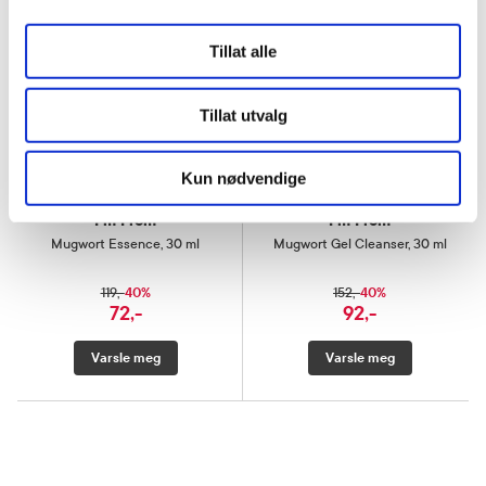
Tillat alle
Tillat utvalg
Kun nødvendige
I'm From
I'm From
Mugwort Essence
,
30 ml
Mugwort Gel Cleanser
,
30 ml
40%
40%
119,-
152,-
72,-
92,-
Varsle meg
Varsle meg