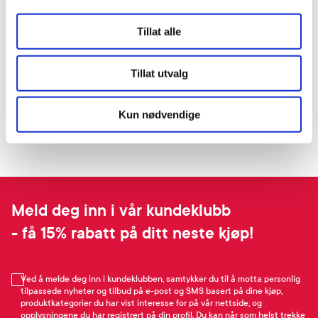
Tillat alle
Tillat utvalg
Kun nødvendige
Meld deg inn i vår kundeklubb
- få 15% rabatt på ditt neste kjøp!
Ved å melde deg inn i kundeklubben, samtykker du til å motta personlig
tilpassede nyheter og tilbud på e-post og SMS basert på dine kjøp,
produktkategorier du har vist interesse for på vår nettside, og
opplysningene du har registrert på din profil. Du kan når som helst trekke