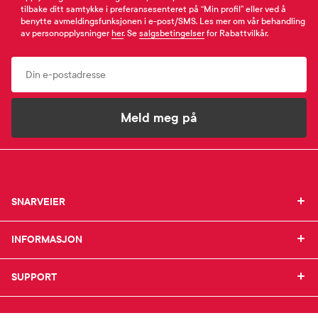
tilbake ditt samtykke i preferansesenteret på “Min profil” eller ved å
benytte avmeldingsfunksjonen i e-post/SMS. Les mer om vår behandling
av personopplysninger
her
. Se
salgsbetingelser
for Rabattvilkår.
Email
Meld meg på
SNARVEIER
SNARVEIER
INFORMASJON
Min profil
INFORMASJON
Mine favoritter
Mine bestillinger
SUPPORT
Om Farmasiet.no
SUPPORT
Mine resepter
Jobb hos oss
Resepthistorikk
Pressekontakt
Kontakt oss