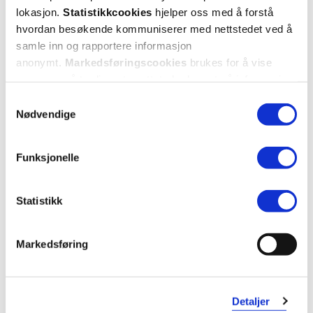
lokasjon.
Statistikkcookies
hjelper oss med å forstå
hvordan besøkende kommuniserer med nettstedet ved å
samle inn og rapportere informasjon
anonymt.
Markedsføringscookies
brukes for å vise
annonser på tredjeparts nettsteder basert på informasjon
om dine besøk på vår nettside.
Samtykkevalg
Nødvendige
Funksjonelle
Statistikk
Markedsføring
Detaljer