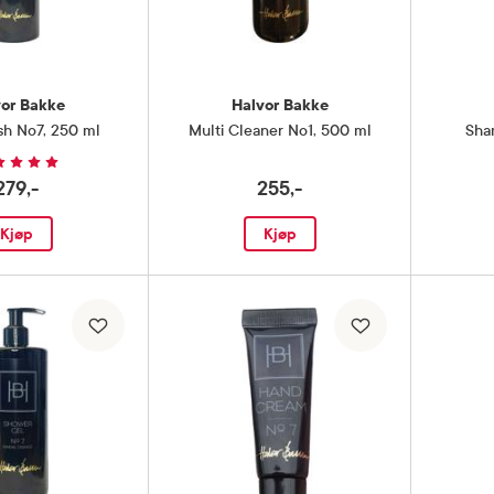
vor Bakke
Halvor Bakke
sh No7
,
250 ml
Multi Cleaner No1
,
500 ml
Sha
279,-
255,-
Kjøp
Kjøp