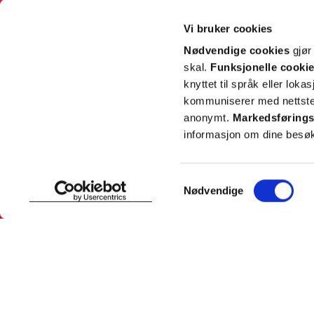
avmeldingsfunksjonen i e-post/SMS. Les mer om vår behandling av pe
Rabattvilkår.
Vi bruker cookies
Email
Nødvendige cookies
gjør
skal.
Funksjonelle cooki
knyttet til språk eller loka
kommuniserer med nettsted
anonymt.
Markedsførings
informasjon om dine besøk
SNARVEIER
INFORMASJ
Samtykkevalg
Nødvendige
Min profil
Om Farmas
Mine favoritter
Jobb hos 
Mine bestillinger
Pressekon
Mine resepter
Pasientfor
Resepthistorikk
Sikkerhet
Meldinger fra farmasøyten
Personopp