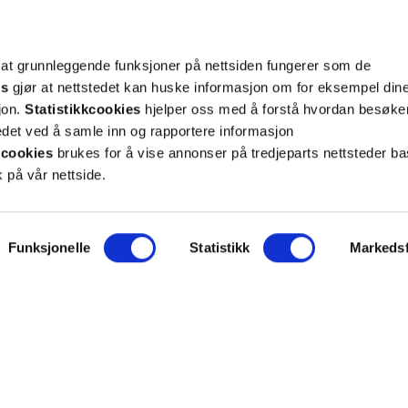
rsonopplysninger
her
. Se
salgsbetingelser
for
 at grunnleggende funksjoner på nettsiden fungerer som de
Meld meg på
es
gjør at nettstedet kan huske informasjon om for eksempel din
sjon.
Statistikkcookies
hjelper oss med å forstå hvordan besøk
et ved å samle inn og rapportere informasjon
cookies
brukes for å vise annonser på tredjeparts nettsteder ba
 på vår nettside.
ON
SUPPORT
Funksjonelle
Statistikk
Markedsf
iet.no
Kontakt oss
oss
Frakt og levering
takt
Betalingsmåter
eninger
Bestille reseptvarer
 & personvern
Råd fra apoteket
lysninger
Reklamasjon og angrerett