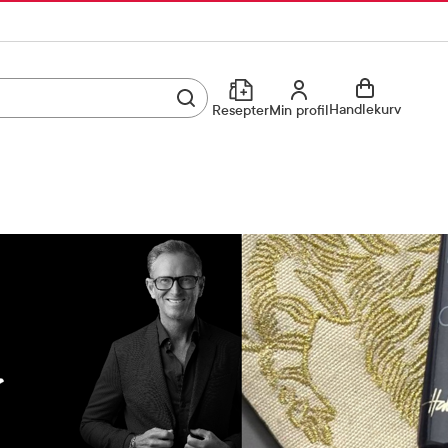
Utfør søk
Min profil
Handlekurv
Resepter
Min profil
Kjøp reseptvare
Logg inn
Min profil
Reseptoversikt
Mine favoritter
Resepthistorikk
Mine bestillinger
Meldinger fra farmasøyten
Kundeservice
33 74 03 24