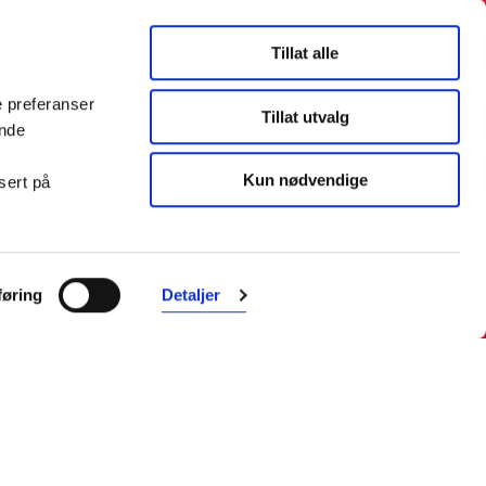
Tillat alle
e preferanser
Tillat utvalg
ende
Kun nødvendige
sert på
Farmasiet er Norges ledende
nettapotek. Med tusenvis av
øring
Detaljer
produkter i vårt sortiment og et team
med farmasøyter, kan vi hjelpe og
veilede deg trygt og raskt med dine
behov. I kontakt med våre
farmasøyter kan du være anonym.