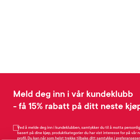
Meld deg inn i vår kundeklubb
- få 15% rabatt på ditt neste kjø
Ved å melde deg inn i kundeklubben, samtykker du til å motta personli
basert på dine kjøp, produktkategorier du har vist interesse for på vår 
profil. Du kan når som helst trekke tilbake ditt samtykke i preferansesen