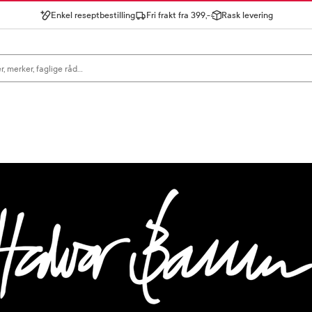
Enkel reseptbestilling
Fri frakt fra 399,-
Rask levering
gn for å se forslag, eller trykk søk.