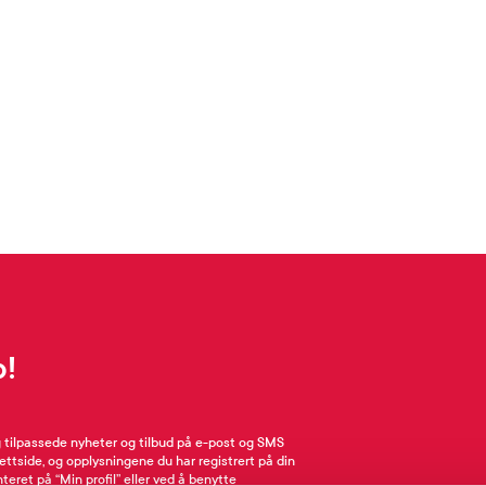
p!
g tilpassede nyheter og tilbud på e-post og SMS
nettside, og opplysningene du har registrert på din
teret på “Min profil” eller ved å benytte