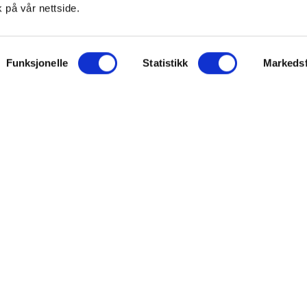
 på vår nettside.
ON
SUPPORT
Funksjonelle
Statistikk
Markedsf
iet.no
Kontakt oss
oss
Frakt og levering
takt
Betalingsmåter
eninger
Bestille reseptvarer
 & personvern
Råd fra apoteket
lysninger
Reklamasjon og angrerett
inger for cookies
Personvern og sikkerhet
Personopplysninger
Salgsbetingelser
FARMASIET ©2026