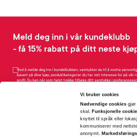
Meld deg inn i vår kundeklubb
- få 15% rabatt på ditt neste kjø
Ved å melde deg inn i kundeklubben, samtykker du til å motta personli
basert på dine kjøp, produktkategorier du har vist interesse for på vår 
profil. Du kan når som helst trekke tilbake ditt samtykke i preferansesen
avmeldingsfunksjonen i e-post/SMS. Les mer om vår behandling av pe
Rabattvilkår.
Vi bruker cookies
Email
Nødvendige cookies
gjør
skal.
Funksjonelle cooki
knyttet til språk eller loka
kommuniserer med nettsted
anonymt.
Markedsførings