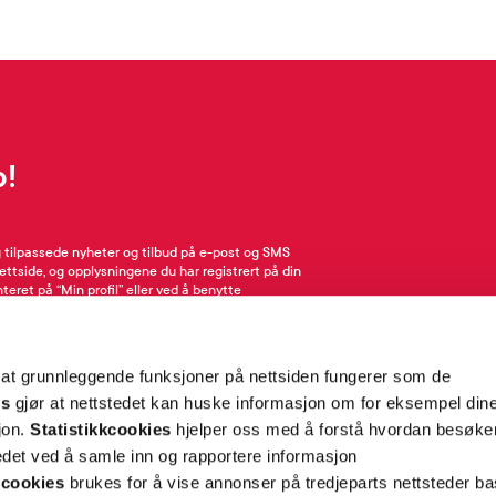
p!
g tilpassede nyheter og tilbud på e-post og SMS
nettside, og opplysningene du har registrert på din
teret på “Min profil” eller ved å benytte
rsonopplysninger
her
. Se
salgsbetingelser
for
 at grunnleggende funksjoner på nettsiden fungerer som de
Meld meg på
es
gjør at nettstedet kan huske informasjon om for eksempel din
sjon.
Statistikkcookies
hjelper oss med å forstå hvordan besøk
et ved å samle inn og rapportere informasjon
cookies
brukes for å vise annonser på tredjeparts nettsteder ba