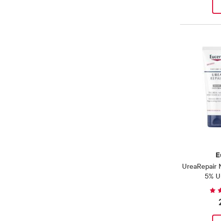
Målgruppe
Voksen
(
7
)
Produkter
Rengjørende
(
2
)
Produkter
E
UreaRepair 
5% U