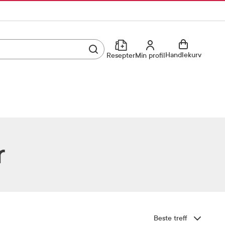
Utfør søk
Min profil
Handlekurv
Resepter
Min profil
Kjøp reseptvare
Logg inn
Min profil
Reseptoversikt
Mine favoritter
Resepthistorikk
r
Mine bestillinger
Meldinger fra farmasøyten
Kundeservice
33 74 03 24
Sorter etter