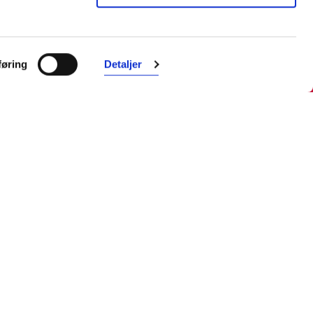
Farmasiet er Norges ledende
nettapotek. Med tusenvis av
øring
Detaljer
produkter i vårt sortiment og et team
med farmasøyter, kan vi hjelpe og
veilede deg trygt og raskt med dine
behov. I kontakt med våre
farmasøyter kan du være anonym.
Følg oss
Facebook
Instagram
LinkedIn
TikTok