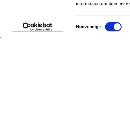
informasjon om dine besøk
SNARVEIER
INFORMASJ
Samtykkevalg
Nødvendige
Min profil
Om Farmas
Mine favoritter
Jobb hos 
Mine bestillinger
Pressekon
Mine resepter
Pasientfor
Resepthistorikk
Sikkerhet
Meldinger fra farmasøyten
Personopp
Se innstill