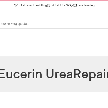
Enkel reseptbestilling
Fri frakt fra 399,-
Rask levering
gn for å se forslag, eller trykk søk.
Eucerin UreaRepai