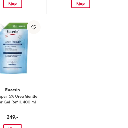
Kjøp
Kjøp
Eucerin
pair 5% Urea Gentle
r Gel Refill
,
400 ml
249,-