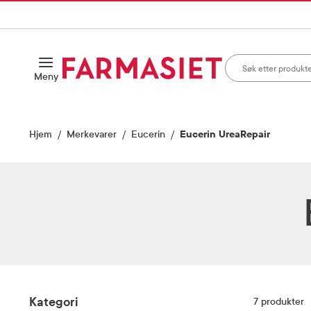
HANDLEKURVEN
IL INNHOLD
Søk i apotek
Åpne
Meny
Skriv inn minst ett te
Hjem
Merkevarer
Eucerin
Eucerin UreaRepair
Filter
Kategori
7
produkter