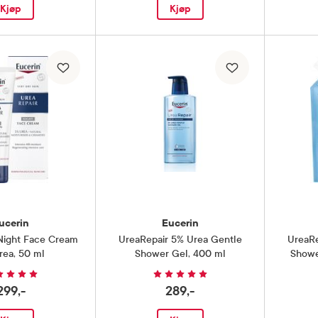
Kjøp
Kjøp
ucerin
Eucerin
Night Face Cream
UreaRepair 5% Urea Gentle
UreaRe
rea
,
50 ml
Shower Gel
,
400 ml
Showe
299,-
289,-