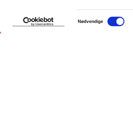
SNARVEIER
INFORMASJ
Samtykkevalg
Nødvendige
Min profil
Om Farmas
Mine favoritter
Jobb hos 
Mine bestillinger
Pressekon
Mine resepter
Pasientfor
Resepthistorikk
Sikkerhet
Meldinger fra farmasøyten
Personopp
Se innstill