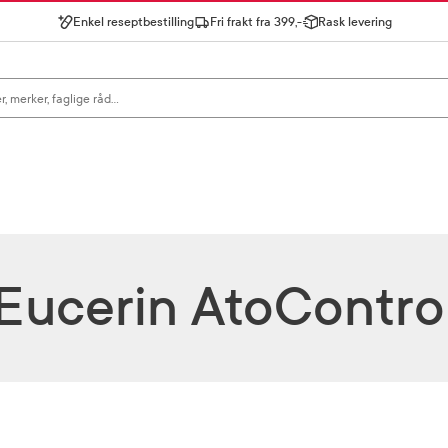
Enkel reseptbestilling
Fri frakt fra 399,-
Rask levering
gn for å se forslag, eller trykk søk.
Eucerin AtoContro