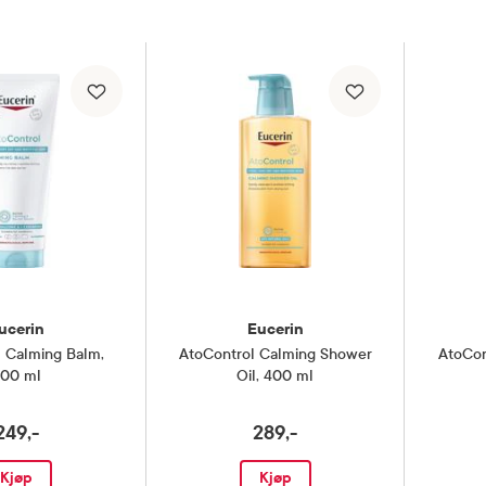
ucerin
Eucerin
l Calming Balm
,
AtoControl Calming Shower
AtoCon
00 ml
Oil
,
400 ml
249,-
289,-
Kjøp
Kjøp