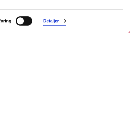
Farmasiet er Norges ledende
nettapotek. Med tusenvis av
øring
Detaljer
produkter i vårt sortiment og et team
med farmasøyter, kan vi hjelpe og
veilede deg trygt og raskt med dine
behov. I kontakt med våre
farmasøyter kan du være anonym.
Følg oss
Facebook
Instagram
LinkedIn
TikTok