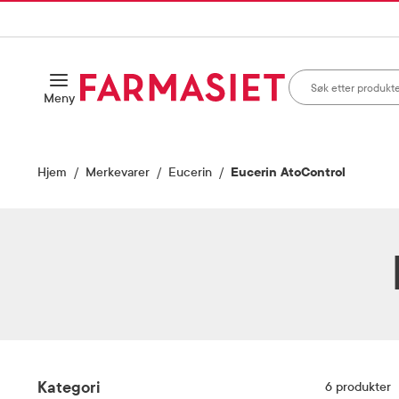
HANDLEKURVEN
IL INNHOLD
Søk i apotek
Åpne
Meny
Skriv inn minst ett te
Hjem
Merkevarer
Eucerin
Eucerin AtoControl
Filter
Kategori
6
produkter