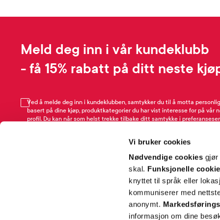
Meld deg inn i vår kundeklubb
- få 15% rabatt på ditt neste kjø
Ved å melde deg inn i kundeklubben, samtykker du til å motta personli
basert på dine kjøp, produktkategorier du har vist interesse for på vår 
profil. Du kan når som helst trekke tilbake ditt samtykke i preferansesen
avmeldingsfunksjonen i e-post/SMS. Les mer om vår behandling av pe
Rabattvilkår.
Vi bruker cookies
Email
Nødvendige cookies
gjør
skal.
Funksjonelle cooki
knyttet til språk eller loka
kommuniserer med nettsted
anonymt.
Markedsførings
informasjon om dine besøk