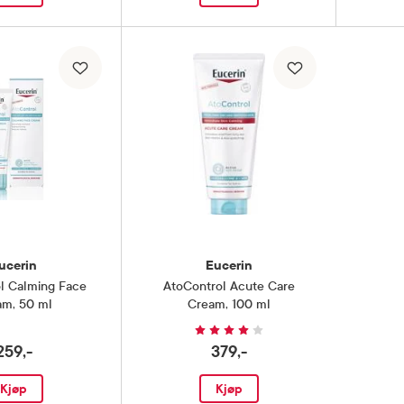
ucerin
Eucerin
l Calming Face
AtoControl Acute Care
am
,
50 ml
Cream
,
100 ml
259,-
379,-
Kjøp
Kjøp