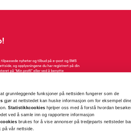
p!
g tilpassede nyheter og tilbud på e-post og SMS
nettside, og opplysningene du har registrert på din
teret på “Min profil” eller ved å benytte
rsonopplysninger
her
. Se
salgsbetingelser
for
 at grunnleggende funksjoner på nettsiden fungerer som de
Meld meg på
es
gjør at nettstedet kan huske informasjon om for eksempel din
sjon.
Statistikkcookies
hjelper oss med å forstå hvordan besøk
et ved å samle inn og rapportere informasjon
cookies
brukes for å vise annonser på tredjeparts nettsteder ba
 på vår nettside.