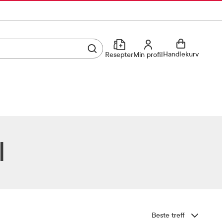
Utfør søk
Min profil
Handlekurv
Resepter
Min profil
Kjøp reseptvare
Logg inn
Min profil
Reseptoversikt
Mine favoritter
Resepthistorikk
l
Mine bestillinger
Meldinger fra farmasøyten
Kundeservice
33 74 03 24
Sorter etter