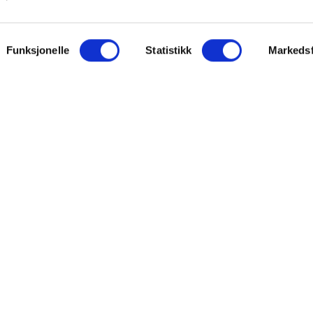
ON
SUPPORT
Funksjonelle
Statistikk
Markedsf
iet.no
Kontakt oss
oss
Frakt og levering
takt
Betalingsmåter
eninger
Bestille reseptvarer
 & personvern
Råd fra apoteket
lysninger
Reklamasjon og angrerett
inger for cookies
Personvern og sikkerhet
Personopplysninger
Salgsbetingelser
FARMASIET ©2026