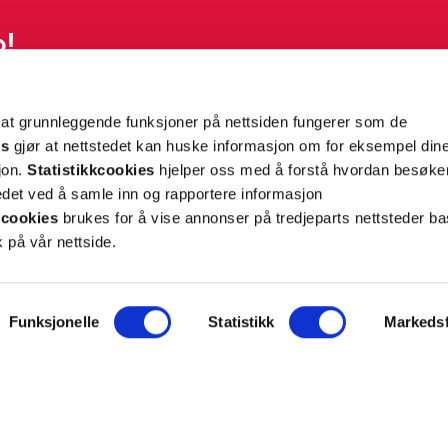
p!
g tilpassede nyheter og tilbud på e-post og SMS
 at grunnleggende funksjoner på nettsiden fungerer som de
nettside, og opplysningene du har registrert på din
es
gjør at nettstedet kan huske informasjon om for eksempel din
teret på “Min profil” eller ved å benytte
rsonopplysninger
her
. Se
salgsbetingelser
for
sjon.
Statistikkcookies
hjelper oss med å forstå hvordan besøk
et ved å samle inn og rapportere informasjon
cookies
brukes for å vise annonser på tredjeparts nettsteder ba
Meld meg på
 på vår nettside.
Funksjonelle
Statistikk
Markedsf
ON
SUPPORT
iet.no
Kontakt oss