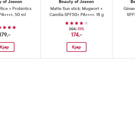
y of Joseon
Beauty of Joseon
B
Rice + Probiotics
Matte Sun stick: Mugwort +
Ginse
PA++++
,
50 ml
Camilia SPF50+ PA++++
,
18 g
SPF
15%
204,-
179,-
174,-
Kjøp
Kjøp