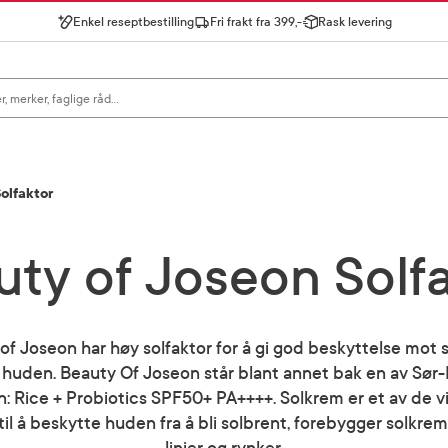
Enkel reseptbestilling
Fri frakt fra 399,-
Rask levering
gn for å se forslag, eller trykk søk.
olfaktor
ty of Joseon Solf
f Joseon har høy solfaktor for å gi god beskyttelse mot s
 i huden. Beauty Of Joseon står blant annet bak en av Sø
n: Rice + Probiotics SPF50+ PA++++. Solkrem er et av de v
g til å beskytte huden fra å bli solbrent, forebygger solkre