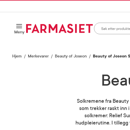
HANDLEKURVEN
IL INNHOLD
Søk i apotek
Åpne
Meny
Skriv inn minst ett te
Hjem
Merkevarer
Beauty of Joseon
Beauty of Joseon S
Beau
Solkremene fra Beauty o
som trekker raskt inn
solkremer: Relief Su
hudpleierutine. I tilleg