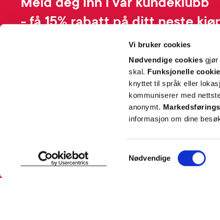
Meld deg inn i vår kundeklubb
- få 15% rabatt på ditt neste kjø
Vi bruker cookies
Ved å melde deg inn i kundeklubben, samtykker du til å motta personli
Nødvendige cookies
gjør
basert på dine kjøp, produktkategorier du har vist interesse for på vår 
skal.
Funksjonelle cooki
profil. Du kan når som helst trekke tilbake ditt samtykke i preferansesen
avmeldingsfunksjonen i e-post/SMS. Les mer om vår behandling av pe
knyttet til språk eller loka
Rabattvilkår.
kommuniserer med nettsted
anonymt.
Markedsførings
Email
informasjon om dine besøk
Samtykkevalg
Nødvendige
SNARVEIER
INFORMASJ
Min profil
Om Farmas