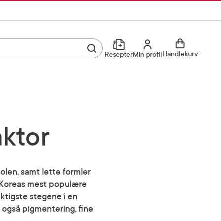
Utfør søk
Min profil
Handlekurv
Resepter
Min profil
Kjøp reseptvare
Logg inn
Min profil
Reseptoversikt
aktor
Mine favoritter
Resepthistorikk
Mine bestillinger
Meldinger fra farmasøyten
olen, samt lette formler
r-Koreas mest populære
Kundeservice
33 74 03 24
iktigste stegene i en
m også pigmentering, fine