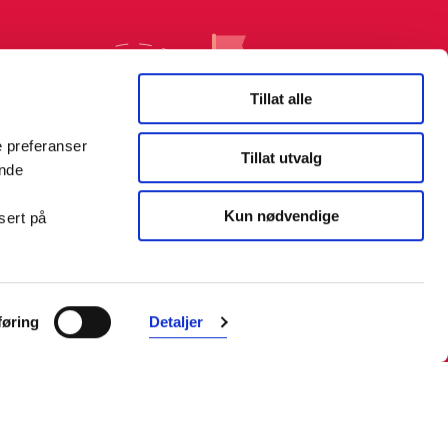
Tillat alle
e preferanser
Tillat utvalg
ende
Kun nødvendige
sert på
øring
Detaljer
Farmasiet er Norges ledende
nettapotek. Med tusenvis av