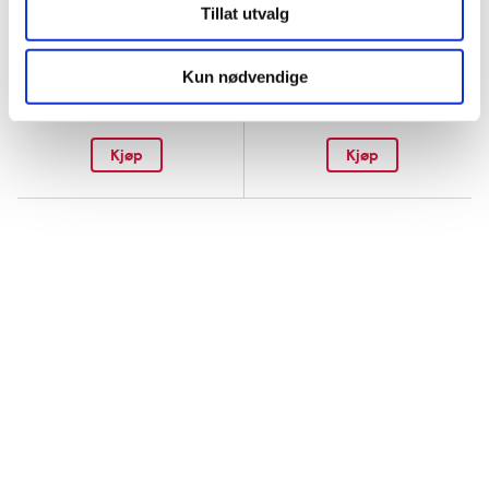
Tillat utvalg
ACO
ACO
Gentle Cleanser
,
300 ml
Soothing Eye Cream
,
15 ml
Kun nødvendige
180,-
209,-
Kjøp
Kjøp