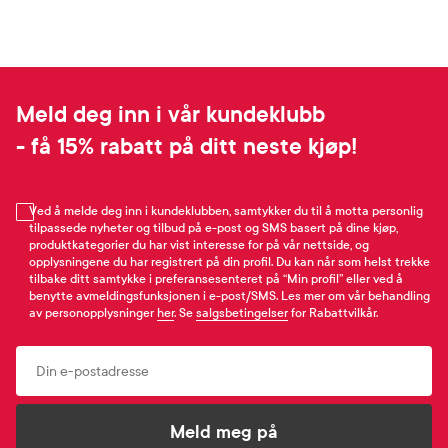
Meld deg inn i vår kundeklubb
- få 15% rabatt på ditt neste kjøp!
Ved å melde deg inn i kundeklubben, samtykker du til å motta personlig
tilpassede nyheter og tilbud på e-post og SMS basert på dine kjøp,
produktkategorier du har vist interesse for på vår nettside, og
opplysningene du har registrert på din profil. Du kan når som helst trekke
tilbake ditt samtykke i preferansesenteret på “Min profil” eller ved å
benytte avmeldingsfunksjonen i e-post/SMS. Les mer om vår behandling
av personopplysninger
her
. Se
salgsbetingelser
for Rabattvilkår.
Email
Meld meg på