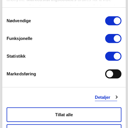
annonser på tredjeparts nettsteder basert på informasjon
om dine besøk på vår nettside.
ACO
ACO
Samtykkevalg
Intensive Foot Cream
,
100 ml
Hydrating Micellar Cleansing Gel
,
Nødvendige
200 ml
20%
159,-
128,-
199,-
Funksjonelle
Kjøp
Kjøp
Statistikk
Markedsføring
Detaljer
Tillat alle