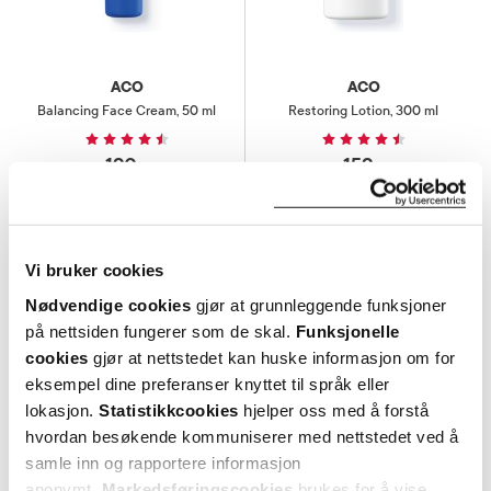
ACO
ACO
Balancing Face Cream
,
50 ml
Restoring Lotion
,
300 ml
190,-
159,-
Kjøp
Kjøp
Vi bruker cookies
Nødvendige cookies
gjør at grunnleggende funksjoner
på nettsiden fungerer som de skal.
Funksjonelle
cookies
gjør at nettstedet kan huske informasjon om for
eksempel dine preferanser knyttet til språk eller
lokasjon.
Statistikkcookies
hjelper oss med å forstå
hvordan besøkende kommuniserer med nettstedet ved å
samle inn og rapportere informasjon
anonymt.
Markedsføringscookies
brukes for å vise