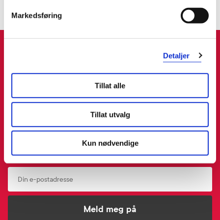
Markedsføring
Meld deg inn i vår kundeklubb
Detaljer
- få 15% rabatt på ditt neste kjøp!
Tillat alle
Ved å melde deg inn i kundeklubben, samtykker du til å motta personlig
tilpassede nyheter og tilbud på e-post og SMS basert på dine kjøp,
Tillat utvalg
produktkategorier du har vist interesse for på vår nettside, og
opplysningene du har registrert på din profil. Du kan når som helst trekke
tilbake ditt samtykke i preferansesenteret på “Min profil” eller ved å
Kun nødvendige
benytte avmeldingsfunksjonen i e-post/SMS. Les mer om vår behandling
av personopplysninger
her
. Se
salgsbetingelser
for Rabattvilkår.
Email
Meld meg på