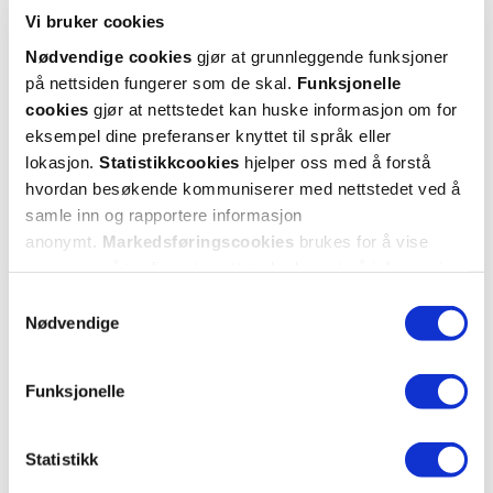
Vi bruker cookies
Nødvendige cookies
gjør at grunnleggende funksjoner
på nettsiden fungerer som de skal.
Funksjonelle
cookies
gjør at nettstedet kan huske informasjon om for
eksempel dine preferanser knyttet til språk eller
lokasjon.
Statistikkcookies
hjelper oss med å forstå
hvordan besøkende kommuniserer med nettstedet ved å
samle inn og rapportere informasjon
anonymt.
Markedsføringscookies
brukes for å vise
annonser på tredjeparts nettsteder basert på informasjon
om dine besøk på vår nettside.
Samtykkevalg
Nødvendige
Funksjonelle
Statistikk