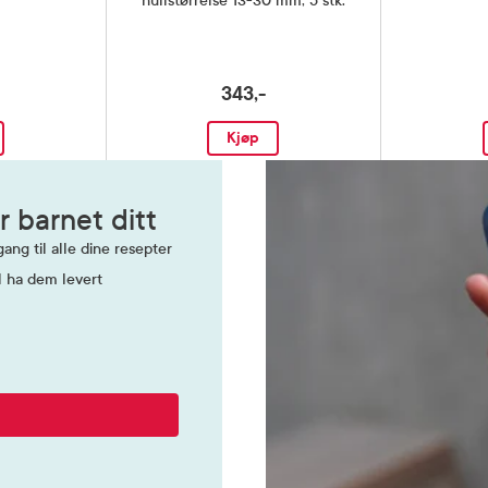
hullstørrelse 13-30 mm, 5 stk.
343,-
Kjøp
r barnet ditt
ang til alle dine resepter
l ha dem levert