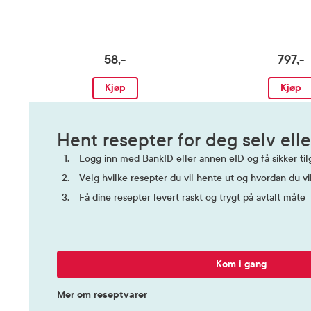
stk.
58,-
797,-
Kjøp
Kjøp
Hent resepter for deg selv elle
Logg inn med BankID eller annen eID og få sikker tilg
Velg hvilke resepter du vil hente ut og hvordan du vi
Få dine resepter levert raskt og trygt på avtalt måte
Kom i gang
Mer om reseptvarer