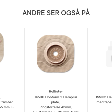
ANDRE SER OGSÅ PÅ
Hollister
e
,
14500 Conform 2 Ceraplus
155135 Cer
 tømbar
plate
,
med tapek
 55 mm, 30
Ringstørrelse 45mm,
hul