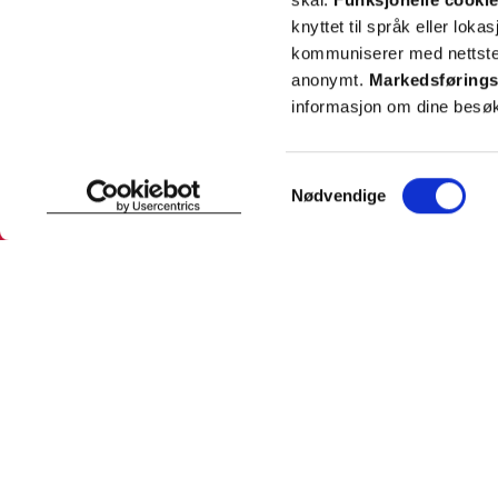
knyttet til språk eller loka
kommuniserer med nettsted
anonymt.
Markedsførings
informasjon om dine besøk
SNARVEIER
INFORMASJ
Samtykkevalg
Nødvendige
Min profil
Om Farmas
Mine favoritter
Jobb hos 
Mine bestillinger
Pressekon
Mine resepter
Pasientfor
Resepthistorikk
Sikkerhet
Meldinger fra farmasøyten
Personopp
Se innstill