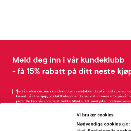
Meld deg inn i vår kundeklubb
- få 15% rabatt på ditt neste kjø
Ved å melde deg inn i kundeklubben, samtykker du til å motta personli
basert på dine kjøp, produktkategorier du har vist interesse for på vår 
profil. Du kan når som helst trekke tilbake ditt samtykke i preferansesen
avmeldingsfunksjonen i e-post/SMS. Les mer om vår behandling av pe
Rabattvilkår.
Vi bruker cookies
Email
Nødvendige cookies
gjør
skal.
Funksjonelle cooki