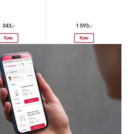
343,-
1 593,-
Kjøp
Kjøp