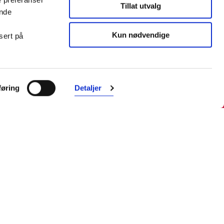
Tillat utvalg
ende
Kun nødvendige
sert på
Farmasiet er Norges ledende
nettapotek. Med tusenvis av
øring
Detaljer
produkter i vårt sortiment og et team
med farmasøyter, kan vi hjelpe og
veilede deg trygt og raskt med dine
behov. I kontakt med våre
farmasøyter kan du være anonym.
Følg oss
Facebook
Instagram
LinkedIn
TikTok