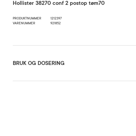
Hollister 38270 conf 2 postop tøm70
PRODUKTNUMMER
1212397
VARENUMMER
921852
Bruk og dosering
BRUK OG DOSERING
Oppbevaringsbetingelser
Rom (15-2