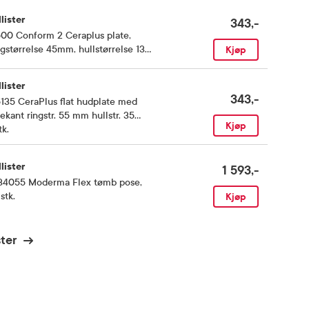
lister
343,-
500 Conform 2 Ceraplus plate
,
gstørrelse 45mm, hullstørrelse 13-
Kjøp
mm, 5 stk.
lister
343,-
135 CeraPlus flat hudplate med
ekant ringstr. 55 mm hullstr. 35
Kjøp
m
tk.
,
lister
1 593,-
34055 Moderma Flex tømb pose
,
stk.
Kjøp
ster