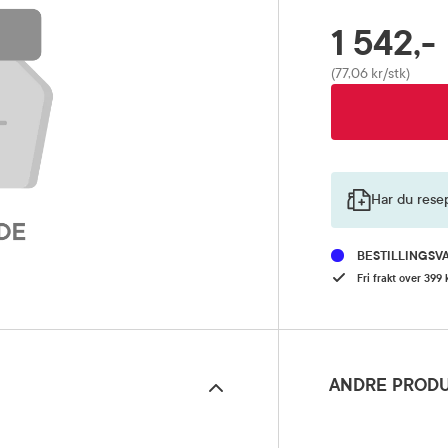
1 542,-
RABATTPROSENT
Pris
(77,06 kr/stk)
Har du rese
BESTILLINGSV
Fri frakt over 399 
ANDRE PRODU