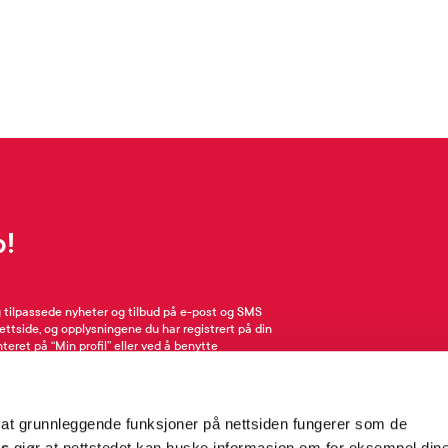
p!
g tilpassede nyheter og tilbud på e-post og SMS
nettside, og opplysningene du har registrert på din
teret på “Min profil” eller ved å benytte
rsonopplysninger
her
. Se
salgsbetingelser
for
 at grunnleggende funksjoner på nettsiden fungerer som de
Meld meg på
es
gjør at nettstedet kan huske informasjon om for eksempel din