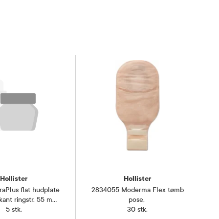
Hollister
Hollister
aPlus flat hudplate
2834055 Moderma Flex tømb
ant ringstr. 55 mm
pose
,
lstr. 35 mm
5 stk.
,
30 stk.