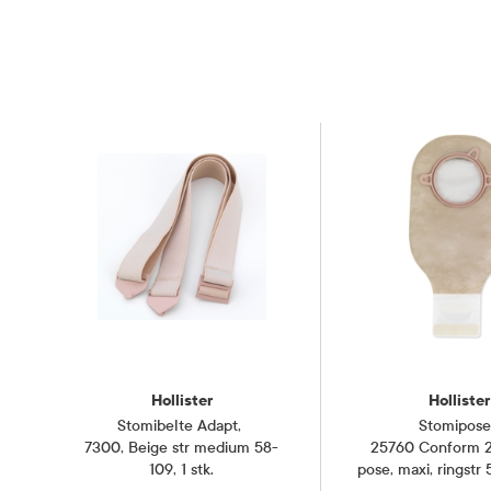
Hollister
Hollister
Stomibelte Adapt
,
Stomipos
7300, Beige str medium 58-
25760 Conform 2
109, 1 stk.
pose, maxi, ringstr