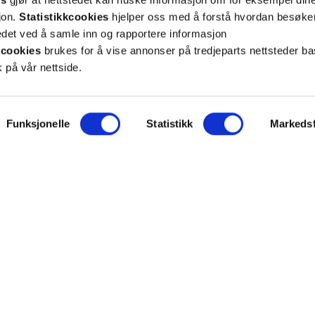
sjon.
Statistikkcookies
hjelper oss med å forstå hvordan besøk
et ved å samle inn og rapportere informasjon
cookies
brukes for å vise annonser på tredjeparts nettsteder ba
 på vår nettside.
ON
SUPPORT
Funksjonelle
Statistikk
Markedsf
iet.no
Kontakt oss
oss
Frakt og levering
takt
Betalingsmåter
eninger
Bestille reseptvarer
 & personvern
Råd fra apoteket
lysninger
Reklamasjon og angrerett
inger for cookies