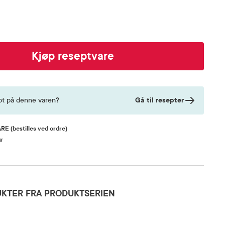
Kjøp reseptvare
Gå til resepter
pt på denne varen?
ARE
(bestilles ved ordre)
kr
KTER FRA PRODUKTSERIEN