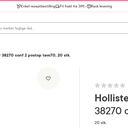
Enkel reseptbestilling
Fri frakt fra 399,-
Rask levering
gn for å se forslag, eller trykk søk.
er 38270 conf 2 postop tøm70, 20 stk.
Hollist
38270
20 stk.