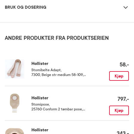
BRUK OG DOSERING
Oppbevaringsbetingelser
Rom (15-25 grader)
ANDRE PRODUKTER FRA PRODUKTSERIEN
Hollister
58,-
Stomibelte Adapt
,
7300, Beige str medium 58-109, 1
Kjøp
stk.
Hollister
797,-
Stomipose
,
25760 Conform 2 tømbar pose,
Kjøp
maxi, ringstr 55 mm, 30 stk.
Hollister
343,-