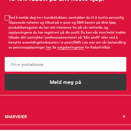
Ved å melde deg inn i kundeklubben, samtykker du til å motta personlig
tilpassede nyheter og tilbud på e-post og SMS basert på dine kjøp,
produktkategorier du har vist interesse for på vår nettside, og
opplysningene du har registrert på din profil. Du kan når som helst trekke
tilbake ditt samtykke i preferansesenteret på “Min profil” eller ved å
benytte avmeldingsfunksjonen i e-post/SMS. Les mer om vår behandling
av personopplysninger
her
. Se
salgsbetingelser
for Rabattvilkår.
Email
Meld meg på
SNARVEIER
SNARVEIER
INFORMASJON
Min profil