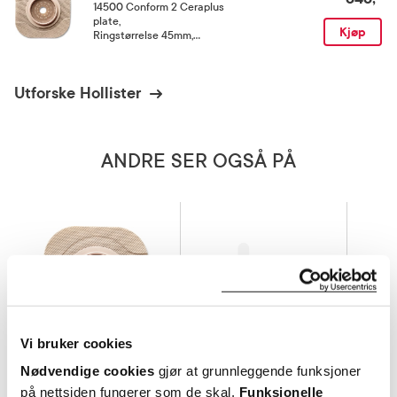
14500 Conform 2 Ceraplus
plate
,
Kjøp
Ringstørrelse 45mm,
hullstørrelse 13-30 mm, 5 stk.
Utforske Hollister
ANDRE SER OGSÅ PÅ
Vi bruker cookies
Nødvendige cookies
gjør at grunnleggende funksjoner
på nettsiden fungerer som de skal.
Funksjonelle
Hollister
Hollister