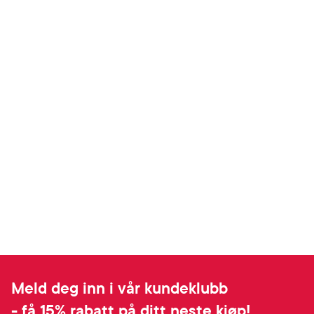
Meld deg inn i vår kundeklubb
- få 15% rabatt på ditt neste kjøp!