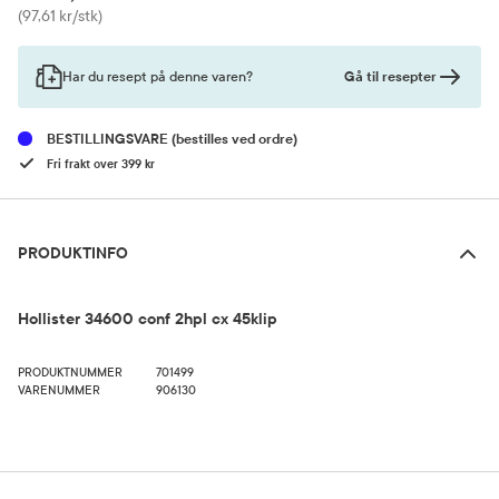
Pris
(97,61 kr/stk)
Gå til resepter
Har du resept på denne varen?
BESTILLINGSVARE
(bestilles ved ordre)
Fri frakt over 399 kr
Produktinfo
PRODUKTINFO
Hollister 34600 conf 2hpl cx 45klip
PRODUKTNUMMER
701499
VARENUMMER
906130
Bruk og dosering