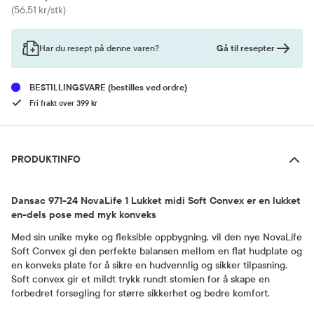
Pris
(56,51 kr/stk)
Gå til resepter
Har du resept på denne varen?
BESTILLINGSVARE
(bestilles ved ordre)
Fri frakt over 399 kr
Produktinfo
PRODUKTINFO
Dansac 971-24 NovaLife 1 Lukket midi Soft Convex er en lukket
en-dels pose med myk konveks
Med sin unike myke og fleksible oppbygning, vil den nye NovaLife
Soft Convex gi den perfekte balansen mellom en flat hudplate og
en konveks plate for å sikre en hudvennlig og sikker tilpasning.
Soft convex gir et mildt trykk rundt stomien for å skape en
forbedret forsegling for større sikkerhet og bedre komfort.