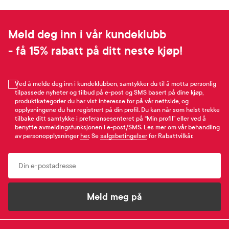
Meld deg inn i vår kundeklubb
- få 15% rabatt på ditt neste kjøp!
Ved å melde deg inn i kundeklubben, samtykker du til å motta personlig
tilpassede nyheter og tilbud på e-post og SMS basert på dine kjøp,
produktkategorier du har vist interesse for på vår nettside, og
opplysningene du har registrert på din profil. Du kan når som helst trekke
tilbake ditt samtykke i preferansesenteret på “Min profil” eller ved å
benytte avmeldingsfunksjonen i e-post/SMS. Les mer om vår behandling
av personopplysninger
her
. Se
salgsbetingelser
for Rabattvilkår.
Email
Meld meg på