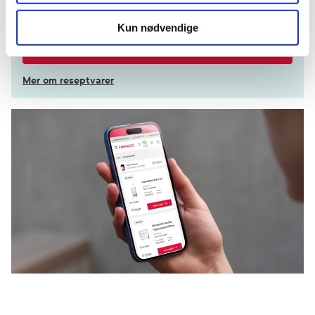
ha dem levert
Kun nødvendige
Få dine resepter levert raskt og trygt på avtalt måte
Kom i gang
Mer om reseptvarer