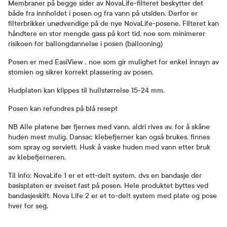
Membraner på begge sider av NovaLife-filteret beskytter det
både fra innholdet i posen og fra vann på utsiden. Derfor er
filterbrikker unødvendige på de nye NovaLife-posene. Filteret kan
håndtere en stor mengde gass på kort tid, noe som minimerer
risikoen for ballongdannelse i posen (ballooning)
Posen er med EasiView , noe som gir mulighet for enkel innsyn av
stomien og sikrer korrekt plassering av posen.
Hudplaten kan klippes til hullstørrelse 15-24 mm.
Posen kan refundres på blå resept
NB Alle platene bør fjernes med vann, aldri rives av, for å skåne
huden mest mulig. Dansac klebefjerner kan også brukes, finnes
som spray og serviett. Husk å vaske huden med vann etter bruk
av klebefjerneren.
Til info: NovaLife 1 er et ett-delt system, dvs en bandasje der
basisplaten er sveiset fast på posen. Hele produktet byttes ved
bandasjeskift. Nova Life 2 er et to-delt system med plate og pose
hver for seg.