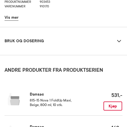
PRODUKTNUMMER
903453
VARENUMMER
910170
Vis mer
Bruk og dosering
BRUK OG DOSERING
Oppbevaringsbetingelser
Rom (15-25 grader)
ANDRE PRODUKTER FRA PRODUKTSERIEN
Kategori
Medisinsk utstyr
Dansac
531,-
815-15 Nova 1 FoldUp Maxi
,
Beige, 800 ml, 10 stk.
Kjøp
Dansac