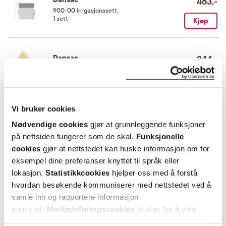
463,-
900-00 irrigasjonssett
,
1 sett
Kjøp
Dansac
344,-
075-30 X-tra strip
,
30 stk.
Kjøp
Vi bruker cookies
Utforske Dansac
Nødvendige cookies
gjør at grunnleggende funksjoner
på nettsiden fungerer som de skal.
Funksjonelle
cookies
gjør at nettstedet kan huske informasjon om for
ANDRE SER OGSÅ PÅ
eksempel dine preferanser knyttet til språk eller
lokasjon.
Statistikkcookies
hjelper oss med å forstå
hvordan besøkende kommuniserer med nettstedet ved å
samle inn og rapportere informasjon
anonymt.
Markedsføringscookies
brukes for å vise
annonser på tredjeparts nettsteder basert på informasjon