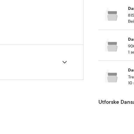
Da
815
Bei
Da
900
1 s
Da
Tre
10 
5 grader)
Utforske Dans