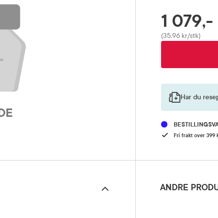
1 079,-
RABATTPROSENT
Pris
(35,96 kr/stk)
Har du rese
BESTILLINGSV
Fri frakt over 399 
ANDRE PRODU