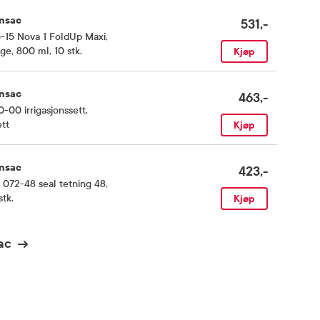
nsac
531,-
-15 Nova 1 FoldUp Maxi
,
ge, 800 ml, 10 stk.
Kjøp
nsac
463,-
-00 irrigasjonssett
,
ett
Kjøp
nsac
423,-
 072-48 seal tetning 48
,
stk.
Kjøp
ac