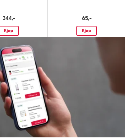
344,-
65,-
Kjøp
Kjøp