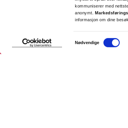
kommuniserer med nettsted
anonymt.
Markedsførings
informasjon om dine besøk
SNARVEIER
INFORMASJ
Samtykkevalg
Nødvendige
Min profil
Om Farmas
Mine favoritter
Jobb hos 
Mine bestillinger
Pressekon
Mine resepter
Pasientfor
Resepthistorikk
Sikkerhet
Meldinger fra farmasøyten
Personopp
Se innstill