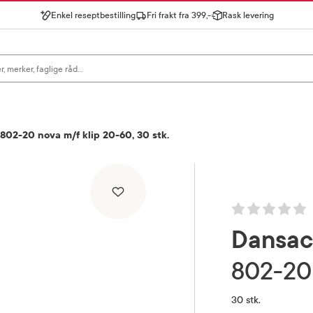
Enkel reseptbestilling
Fri frakt fra 399,-
Rask levering
gn for å se forslag, eller trykk søk.
802-20 nova m/f klip 20-60, 30 stk.
Dansa
802-20
30 stk.