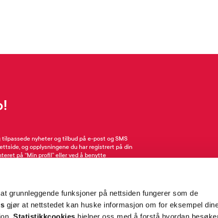
p!
g tilpassede nyheter og tilbud på e-post og SMS
nettside, og opplysningene du har registrert på din
teret på “Min profil” eller ved å benytte
rsonopplysninger
her
. Se
salgsbetingelser
for
 at grunnleggende funksjoner på nettsiden fungerer som de
Meld meg på
es
gjør at nettstedet kan huske informasjon om for eksempel din
sjon.
Statistikkcookies
hjelper oss med å forstå hvordan besøk