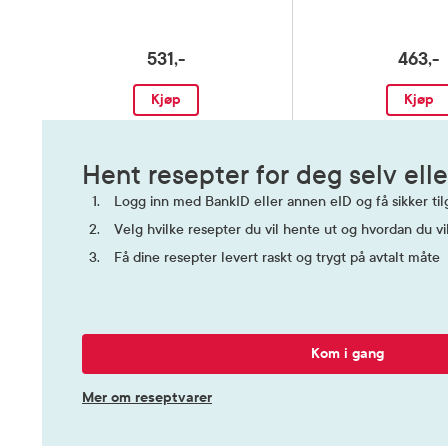
531,-
463,-
Kjøp
Kjøp
Hent resepter for deg selv elle
Logg inn med BankID eller annen eID og få sikker tilg
Velg hvilke resepter du vil hente ut og hvordan du vi
Få dine resepter levert raskt og trygt på avtalt måte
Kom i gang
Mer om reseptvarer