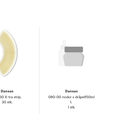
Dansac
Dansac
0 X-tra strip
,
080-00 nodor s dråpefl50ml
30 stk.
1
,
1 stk.