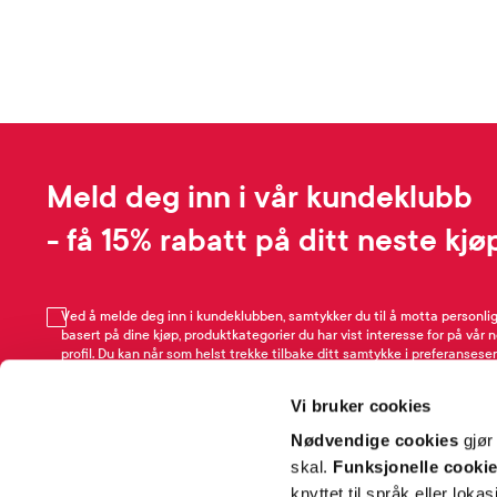
Meld deg inn i vår kundeklubb
- få 15% rabatt på ditt neste kjø
Ved å melde deg inn i kundeklubben, samtykker du til å motta personli
basert på dine kjøp, produktkategorier du har vist interesse for på vår 
profil. Du kan når som helst trekke tilbake ditt samtykke i preferansesen
avmeldingsfunksjonen i e-post/SMS. Les mer om vår behandling av pe
Rabattvilkår.
Vi bruker cookies
Email
Nødvendige cookies
gjør
skal.
Funksjonelle cooki
knyttet til språk eller loka