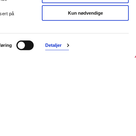
Kun nødvendige
sert på
Farmasiet er Norges ledende
nettapotek. Med tusenvis av
øring
Detaljer
produkter i vårt sortiment og et team
med farmasøyter, kan vi hjelpe og
veilede deg trygt og raskt med dine
behov. I kontakt med våre
farmasøyter kan du være anonym.
Følg oss
Facebook
Instagram
LinkedIn
TikTok