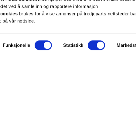
et ved å samle inn og rapportere informasjon
cookies
brukes for å vise annonser på tredjeparts nettsteder ba
 på vår nettside.
ON
SUPPORT
Funksjonelle
Statistikk
Markedsf
iet.no
Kontakt oss
oss
Frakt og levering
takt
Betalingsmåter
eninger
Bestille reseptvarer
 & personvern
Råd fra apoteket
lysninger
Reklamasjon og angrerett
inger for cookies