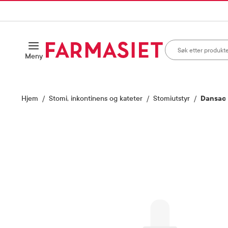
HANDLEKURVEN
IL INNHOLD
Søk i apotek
Åpne
Meny
Skriv inn minst ett te
Hjem
Stomi, inkontinens og kateter
Stomiutstyr
Dansac 
Vis bilde 1 av 1