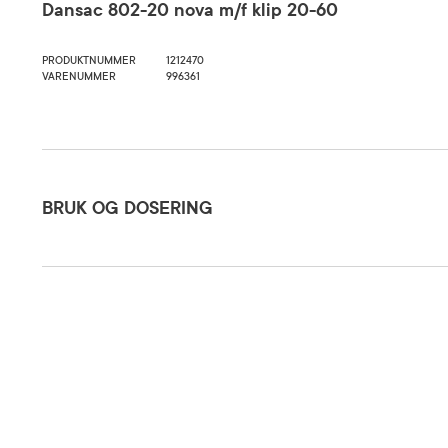
Dansac 802-20 nova m/f klip 20-60
PRODUKTNUMMER
1212470
VARENUMMER
996361
Bruk og dosering
BRUK OG DOSERING
Oppbevaringsbetingelser
Rom (15-2