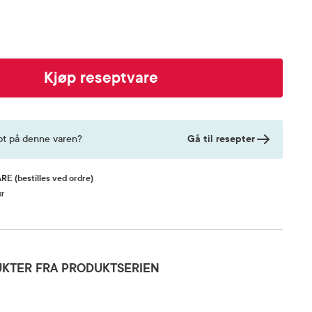
Kjøp reseptvare
Gå til resepter
pt på denne varen?
ARE
(bestilles ved ordre)
kr
KTER FRA PRODUKTSERIEN