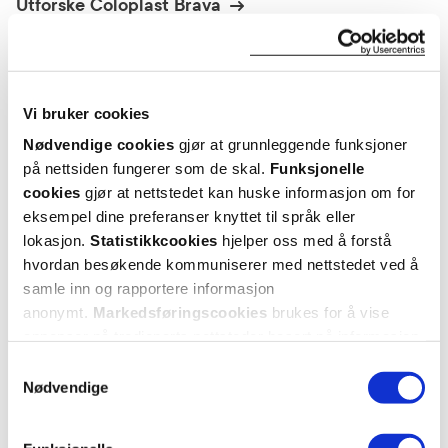
Utforske Coloplast Brava
ANDRE SER OGSÅ PÅ
Vi bruker cookies
Nødvendige cookies
gjør at grunnleggende funksjoner
på nettsiden fungerer som de skal.
Funksjonelle
cookies
gjør at nettstedet kan huske informasjon om for
eksempel dine preferanser knyttet til språk eller
lokasjon.
Statistikkcookies
hjelper oss med å forstå
hvordan besøkende kommuniserer med nettstedet ved å
samle inn og rapportere informasjon
anonymt.
Markedsføringscookies
brukes for å vise
annonser på tredjeparts nettsteder basert på informasjon
Coloplast Brava
Coloplast Brava
Co
om dine besøk på vår nettside.
032105
120610 Smørende deodorant
,
Ba
Samtykkevalg
hudbeskyttelsesplate
,
236 ml
Nødvendige
10 stk.