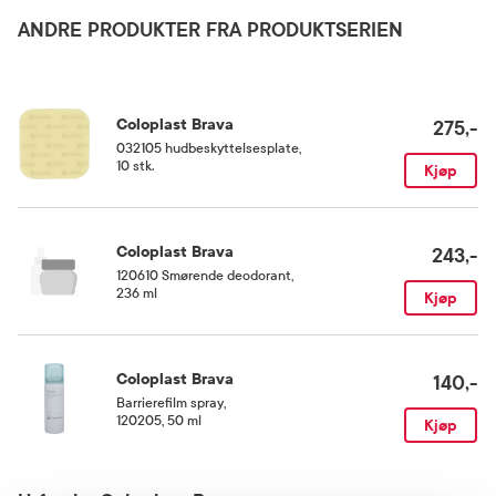
Rom (15-25 grader)
ANDRE PRODUKTER FRA PRODUKTSERIEN
Kategori
Medisinsk utstyr
Coloplast Brava
275,-
032105 hudbeskyttelsesplate
,
10 stk.
Kjøp
Coloplast Brava
243,-
120610 Smørende deodorant
,
236 ml
Kjøp
Coloplast Brava
140,-
Barrierefilm spray
,
120205, 50 ml
Kjøp