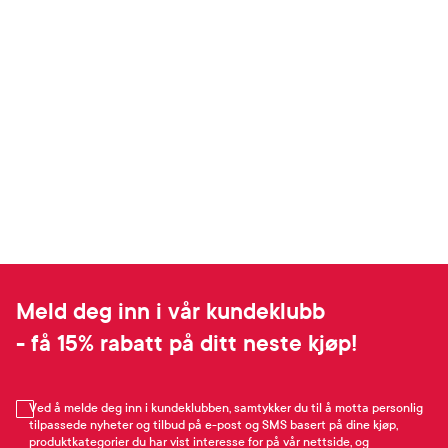
Meld deg inn i vår kundeklubb
- få 15% rabatt på ditt neste kjøp!
Ved å melde deg inn i kundeklubben, samtykker du til å motta personlig
tilpassede nyheter og tilbud på e-post og SMS basert på dine kjøp,
produktkategorier du har vist interesse for på vår nettside, og