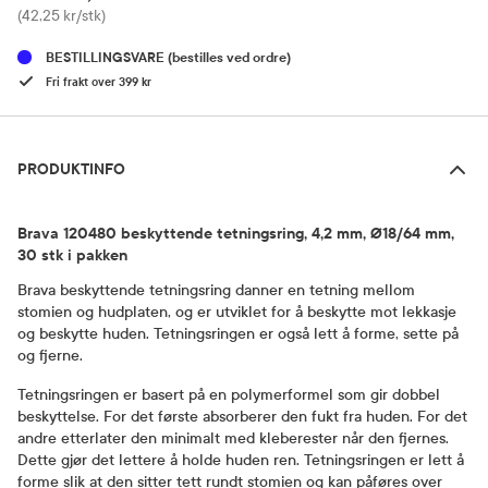
Pris
(42,25 kr/stk)
BESTILLINGSVARE
(bestilles ved ordre)
Fri frakt over 399 kr
Produktinfo
PRODUKTINFO
Brava 120480 beskyttende tetningsring, 4,2 mm, Ø18/64 mm,
30 stk i pakken
Brava beskyttende tetningsring danner en tetning mellom
stomien og hudplaten, og er utviklet for å beskytte mot lekkasje
og beskytte huden. Tetningsringen er også lett å forme, sette på
og fjerne.
Tetningsringen er basert på en polymerformel som gir dobbel
beskyttelse. For det første absorberer den fukt fra huden. For det
andre etterlater den minimalt med kleberester når den fjernes.
Dette gjør det lettere å holde huden ren. Tetningsringen er lett å
forme slik at den sitter tett rundt stomien og kan påføres over