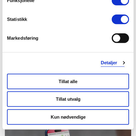
Funksjonelle
275,-
243,-
Statistikk
Kjøp
Kjøp
Markedsføring
Hent resepter for deg selv eller barnet
ditt
Logg inn med BankID eller annen eID og få sikker
Detaljer
tilgang til alle dine resepter
Velg hvilke resepter du vil hente ut og hvordan du vil
ha dem levert
Tillat alle
Få dine resepter levert raskt og trygt på avtalt måte
Kom i gang
Tillat utvalg
Mer om reseptvarer
Kun nødvendige