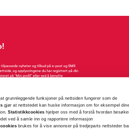
p!
g tilpassede nyheter og tilbud på e-post og SMS
nettside, og opplysningene du har registrert på din
teret på “Min profil” eller ved å benytte
rsonopplysninger
her
. Se
salgsbetingelser
for
 at grunnleggende funksjoner på nettsiden fungerer som de
Meld meg på
es
gjør at nettstedet kan huske informasjon om for eksempel din
sjon.
Statistikkcookies
hjelper oss med å forstå hvordan besøk
et ved å samle inn og rapportere informasjon
cookies
brukes for å vise annonser på tredjeparts nettsteder ba