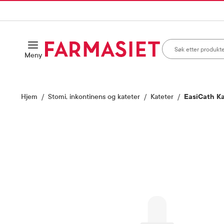
HANDLEKURVEN
IL INNHOLD
Søk i apotek
Åpne
Meny
Skriv inn minst ett te
Hjem
Stomi, inkontinens og kateter
Kateter
EasiCath Ka
Vis bilde 1 av 1