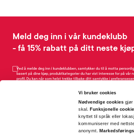
Meld deg inn i vår kundeklubb
- få 15% rabatt på ditt neste kjø
Ved å melde deg inn i kundeklubben, samtykker du til å motta personli
basert på dine kjøp, produktkategorier du har vist interesse for på vår 
profil. Du kan når som helst trekke tilbake ditt samtykke i preferansesen
avmeldingsfunksjonen i e-post/SMS. Les mer om vår behandling av pe
Rabattvilkår.
Vi bruker cookies
Email
Nødvendige cookies
gjør
skal.
Funksjonelle cooki
knyttet til språk eller loka
kommuniserer med nettsted
anonymt.
Markedsførings