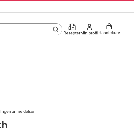
Utfør søk
Min profil
Handlekurv
Resepter
Min profil
Kjøp reseptvare
Logg inn
Min profil
Reseptoversikt
Mine favoritter
Resepthistorikk
Mine bestillinger
Meldinger fra farmasøyten
Ingen anmeldelser
Kundeservice
33 74 03 24
th