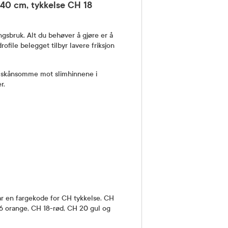
40 cm, tykkelse CH 18
gsbruk. Alt du behøver å gjøre er å
ofile belegget tilbyr lavere friksjon
er skånsomme mot slimhinnene i
r.
ar en fargekode for CH tykkelse. CH
16 orange, CH 18-rød, CH 20 gul og