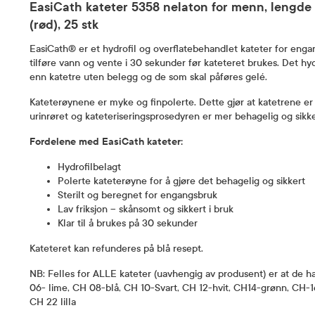
EasiCath kateter 5358 nelaton for menn, lengde 
(rød), 25 stk
EasiCath® er et hydrofil og overflatebehandlet kateter for engan
tilføre vann og vente i 30 sekunder før kateteret brukes. Det hydr
enn katetre uten belegg og de som skal påføres gelé.
Kateterøynene er myke og finpolerte. Dette gjør at katetrene 
urinrøret og kateteriseringsprosedyren er mer behagelig og sikke
Fordelene med EasiCath kateter:
Hydrofilbelagt
Polerte kateterøyne for å gjøre det behagelig og sikkert
Sterilt og beregnet for engangsbruk
Lav friksjon – skånsomt og sikkert i bruk
Klar til å brukes på 30 sekunder
Kateteret kan refunderes på blå resept.
NB: Felles for ALLE kateter (uavhengig av produsent) er at de h
06- lime, CH 08-blå, CH 10-Svart, CH 12-hvit, CH14-grønn, CH-
CH 22 lilla