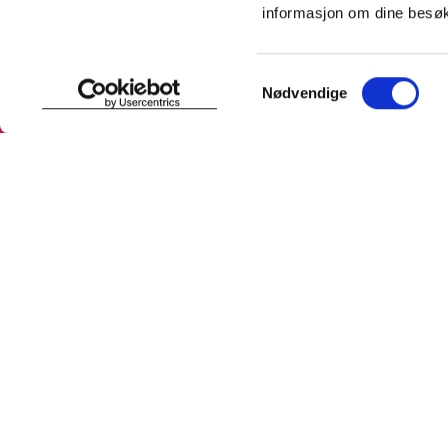
informasjon om dine besøk
SNARVEIER
INFORMASJ
Samtykkevalg
Nødvendige
Min profil
Om Farmas
Mine favoritter
Jobb hos 
Mine bestillinger
Pressekon
Mine resepter
Pasientfor
Resepthistorikk
Sikkerhet
Meldinger fra farmasøyten
Personopp
Se innstill