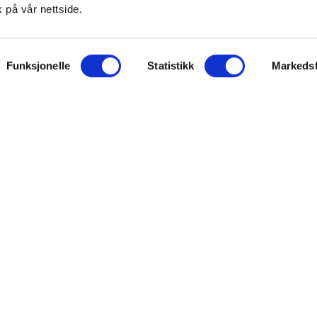
 på vår nettside.
ON
SUPPORT
Funksjonelle
Statistikk
Markedsf
iet.no
Kontakt oss
oss
Frakt og levering
takt
Betalingsmåter
eninger
Bestille reseptvarer
 & personvern
Råd fra apoteket
lysninger
Reklamasjon og angrerett
inger for cookies
Personvern og sikkerhet
Personopplysninger
Salgsbetingelser
FARMASIET ©2026