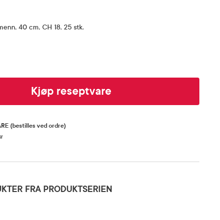
menn, 40 cm, CH 18, 25 stk.
Kjøp reseptvare
ARE
(bestilles ved ordre)
kr
KTER FRA PRODUKTSERIEN