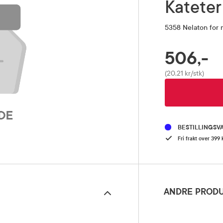
Kateter
5358 Nelaton for 
506,-
RABATTPROSENT
Pris
(20,21 kr/stk)
BESTILLINGSV
Fri frakt over 399 
ANDRE PRODU