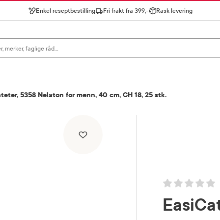
Enkel reseptbestilling
Fri frakt fra 399,-
Rask levering
gn for å se forslag, eller trykk søk.
teter, 5358 Nelaton for menn, 40 cm, CH 18, 25 stk.
EasiCa