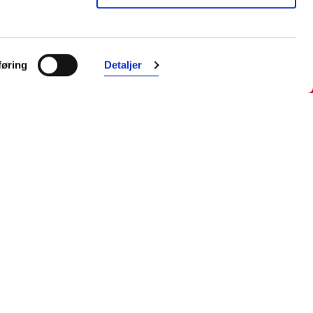
Farmasiet er Norges ledende
nettapotek. Med tusenvis av
øring
Detaljer
produkter i vårt sortiment og et team
med farmasøyter, kan vi hjelpe og
veilede deg trygt og raskt med dine
behov. I kontakt med våre
farmasøyter kan du være anonym.
Følg oss
Facebook
Instagram
LinkedIn
TikTok