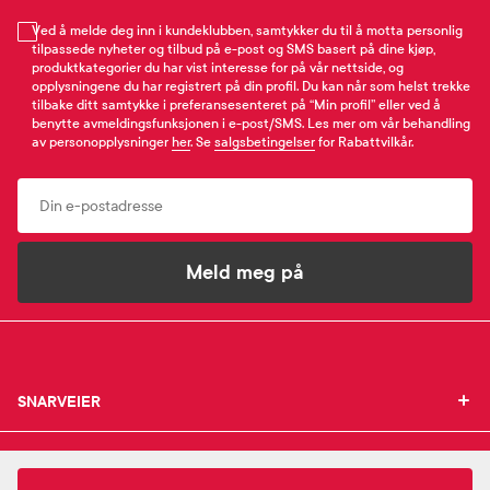
Ved å melde deg inn i kundeklubben, samtykker du til å motta personlig
tilpassede nyheter og tilbud på e-post og SMS basert på dine kjøp,
produktkategorier du har vist interesse for på vår nettside, og
opplysningene du har registrert på din profil. Du kan når som helst trekke
tilbake ditt samtykke i preferansesenteret på “Min profil” eller ved å
benytte avmeldingsfunksjonen i e-post/SMS. Les mer om vår behandling
av personopplysninger
her
. Se
salgsbetingelser
for Rabattvilkår.
Email
Meld meg på
SNARVEIER
SNARVEIER
INFORMASJON
Min profil
INFORMASJON
Mine favoritter
288,-
B. Braun
nelatonkateter 40cm ch16