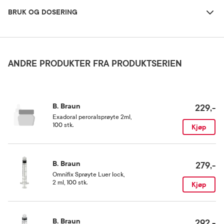
BRUK OG DOSERING
Oppbevaringsbetingelser
Rom (15-25 grader)
ANDRE PRODUKTER FRA PRODUKTSERIEN
B. Braun
229,-
Exadoral peroralsprøyte 2ml
,
100 stk.
Kjøp
B. Braun
279,-
Omnifix Sprøyte Luer lock
,
2 ml, 100 stk.
Kjøp
B. Braun
292,-