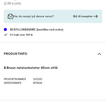
Pris
(2,88 kr/stk)
Gå til resepter
Har du resept på denne varen?
BESTILLINGSVARE
(bestilles ved ordre)
Fri frakt over 399 kr
Produktinfo
PRODUKTINFO
B.Braun nelatonkateter 40cm ch16
PRODUKTNUMMER
1212243
VARENUMMER
809606
Bruk og dosering