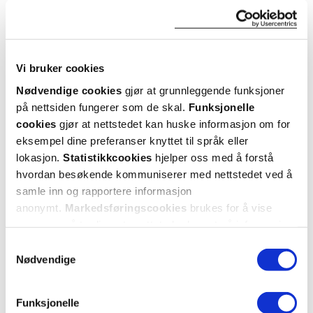
ANDRE SER OGSÅ PÅ
Vi bruker cookies
Nødvendige cookies
gjør at grunnleggende funksjoner
på nettsiden fungerer som de skal.
Funksjonelle
cookies
gjør at nettstedet kan huske informasjon om for
eksempel dine preferanser knyttet til språk eller
lokasjon.
Statistikkcookies
hjelper oss med å forstå
hvordan besøkende kommuniserer med nettstedet ved å
samle inn og rapportere informasjon
anonymt.
Markedsføringscookies
brukes for å vise
annonser på tredjeparts nettsteder basert på informasjon
Tena
Tena
om dine besøk på vår nettside.
MEN Pants Active Fit Plus
,
Flex Plus
,
Samtykkevalg
Large/X-Large, blå, 10 stk.
Medium, 30 stk.
Nødvendige
Funksjonelle
15%
10%
112,-
267,-