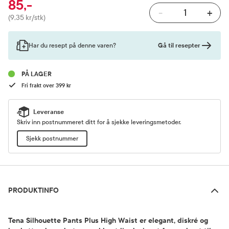
85,-
-
+
Pris
(9,35 kr/stk)
Gå til resepter
Har du resept på denne varen?
PÅ LAGER
Fri frakt over 399 kr
Leveranse
Skriv inn postnummeret ditt for å sjekke leveringsmetoder.
Sjekk postnummer
Produktinfo
PRODUKTINFO
Tena Silhouette Pants Plus High Waist er elegant, diskré og