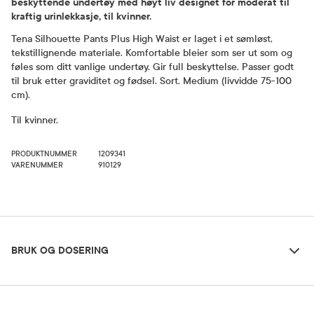
beskyttende undertøy med høyt liv designet for moderat til
kraftig urinlekkasje, til kvinner.
Tena Silhouette Pants Plus High Waist er laget i et sømløst,
tekstillignende materiale. Komfortable bleier som ser ut som og
føles som ditt vanlige undertøy. Gir full beskyttelse. Passer godt
til bruk etter graviditet og fødsel. Sort. Medium (livvidde 75-100
cm).
Til kvinner.
PRODUKTNUMMER
1209341
VARENUMMER
910129
Bruk og dosering
BRUK OG DOSERING
Oppbevaringsbetingelser