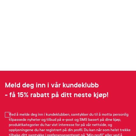
Meld deg inn i vår kundeklubb
- få 15% rabatt på ditt neste kjøp!
Ved å melde deg inn i kundeklubben, samtykker du til å motta personlig
tilpassede nyheter og tilbud på e-post og SMS basert på dine kjøp,
produktkategorier du har vist interesse for på vår nettside, og
opplysningene du har registrert på din profil. Du kan når som helst trekke
tilbake ditt samtykke i preferansesenteret på “Min profil” eller ved å