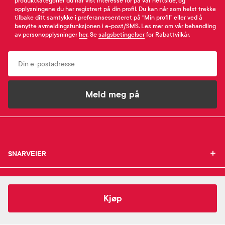
produktkategorier du har vist interesse for på vår nettside, og
opplysningene du har registrert på din profil. Du kan når som helst trekke
tilbake ditt samtykke i preferansesenteret på “Min profil” eller ved å
benytte avmeldingsfunksjonen i e-post/SMS. Les mer om vår behandling
av personopplysninger
her
. Se
salgsbetingelser
for Rabattvilkår.
Email
Meld meg på
SNARVEIER
SNARVEIER
INFORMASJON
Min profil
INFORMASJON
Mine favoritter
119,-
Sorbact
Compress Sårbandasje
Kjøp
Mine bestillinger
SUPPORT
Om Farmasiet.no
SUPPORT
Mine resepter
Jobb hos oss
Resepthistorikk
Pressekontakt
Kontakt oss