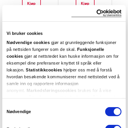
Kjøp
Kjøp
Hent resepter for deg selv eller barnet
ditt
Logg inn med BankID eller annen eID og få sikker
Vi bruker cookies
tilgang til alle dine resepter
Nødvendige cookies
gjør at grunnleggende funksjoner
Velg hvilke resepter du vil hente ut og hvordan du vil
på nettsiden fungerer som de skal.
Funksjonelle
ha dem levert
cookies
gjør at nettstedet kan huske informasjon om for
Få dine resepter levert raskt og trygt på avtalt måte
eksempel dine preferanser knyttet til språk eller
Kom i gang
lokasjon.
Statistikkcookies
hjelper oss med å forstå
hvordan besøkende kommuniserer med nettstedet ved å
Mer om reseptvarer
samle inn og rapportere informasjon
anonymt.
Markedsføringscookies
brukes for å vise
annonser på tredjeparts nettsteder basert på informasjon
om dine besøk på vår nettside.
Samtykkevalg
Nødvendige