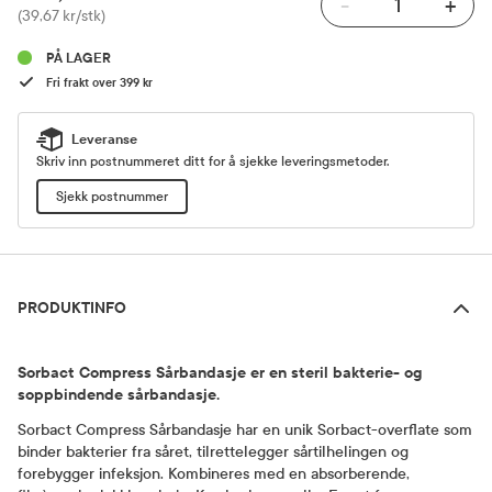
-
+
Pris
(39,67 kr/stk)
PÅ LAGER
Fri frakt over 399 kr
Leveranse
Skriv inn postnummeret ditt for å sjekke leveringsmetoder.
Sjekk postnummer
Produktinfo
PRODUKTINFO
Sorbact Compress Sårbandasje er en steril bakterie- og
soppbindende sårbandasje.
Sorbact Compress Sårbandasje har en unik Sorbact-overflate som
binder bakterier fra såret, tilrettelegger sårtilhelingen og
forebygger infeksjon. Kombineres med en absorberende,