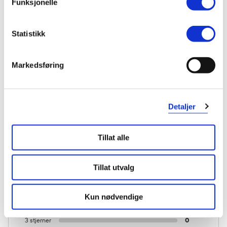
Funksjonelle
Statistikk
Markedsføring
KUNDEANMELDELSER
Detaljer
Tillat alle
1 anmeldelse
Tillat utvalg
5 stjerner
0
Kun nødvendige
4 stjerner
0
3 stjerner
0