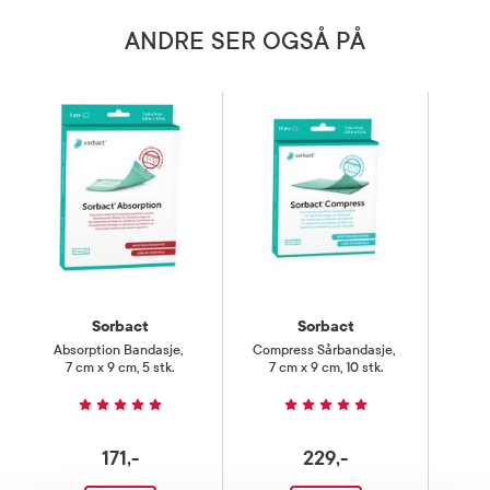
ANDRE SER OGSÅ PÅ
Sorbact
Sorbact
Absorption Bandasje
,
Compress Sårbandasje
,
F
7 cm x 9 cm, 5 stk.
7 cm x 9 cm, 10 stk.
10
171,-
229,-