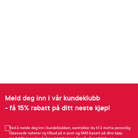
Meld deg inn i vår kundeklubb
- få 15% rabatt på ditt neste kjøp!
Ved å melde deg inn i kundeklubben, samtykker du til å motta personlig
tilpassede nyheter og tilbud på e-post og SMS basert på dine kjøp,