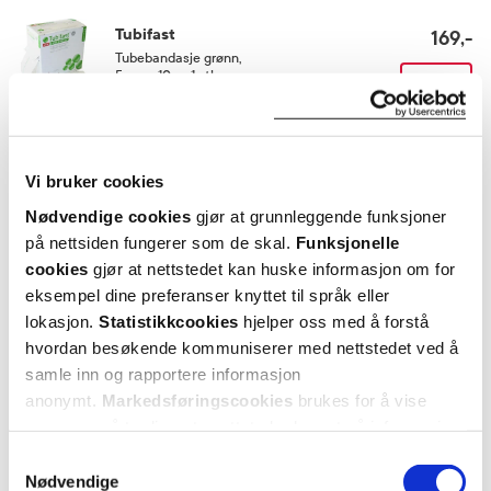
Tubifast
169,-
Tubebandasje grønn
,
5 cm x 10 m, 1 stk.
Kjøp
Utforske Tubifast
Vi bruker cookies
Nødvendige cookies
gjør at grunnleggende funksjoner
ANDRE SER OGSÅ PÅ
på nettsiden fungerer som de skal.
Funksjonelle
cookies
gjør at nettstedet kan huske informasjon om for
eksempel dine preferanser knyttet til språk eller
lokasjon.
Statistikkcookies
hjelper oss med å forstå
hvordan besøkende kommuniserer med nettstedet ved å
samle inn og rapportere informasjon
anonymt.
Markedsføringscookies
brukes for å vise
annonser på tredjeparts nettsteder basert på informasjon
om dine besøk på vår nettside.
Samtykkevalg
Nødvendige