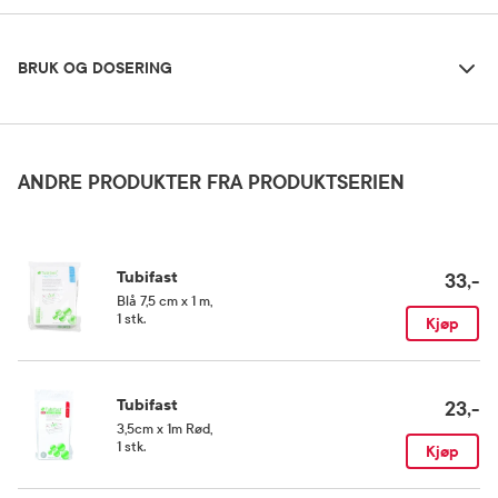
Bruk og dosering
BRUK OG DOSERING
Oppbevaringsbetingelser
Rom (15-25 grader)
ANDRE PRODUKTER FRA PRODUKTSERIEN
Kategori
Medisinsk utstyr
Tubifast
33,-
Blå 7,5 cm x 1 m
,
1 stk.
Kjøp
Tubifast
23,-
3,5cm x 1m Rød
,
1 stk.
Kjøp