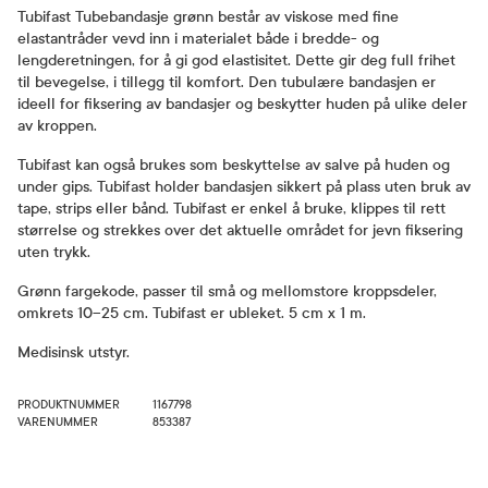
Tubifast Tubebandasje grønn består av viskose med fine
elastantråder vevd inn i materialet både i bredde- og
lengderetningen, for å gi god elastisitet. Dette gir deg full frihet
til bevegelse, i tillegg til komfort. Den tubulære bandasjen er
ideell for fiksering av bandasjer og beskytter huden på ulike deler
av kroppen.
Tubifast kan også brukes som beskyttelse av salve på huden og
under gips. Tubifast holder bandasjen sikkert på plass uten bruk av
tape, strips eller bånd. Tubifast er enkel å bruke, klippes til rett
størrelse og strekkes over det aktuelle området for jevn fiksering
uten trykk.
Grønn fargekode, passer til små og mellomstore kroppsdeler,
omkrets 10–25 cm. Tubifast er ubleket. 5 cm x 1 m.
Medisinsk utstyr.
PRODUKTNUMMER
1167798
VARENUMMER
853387