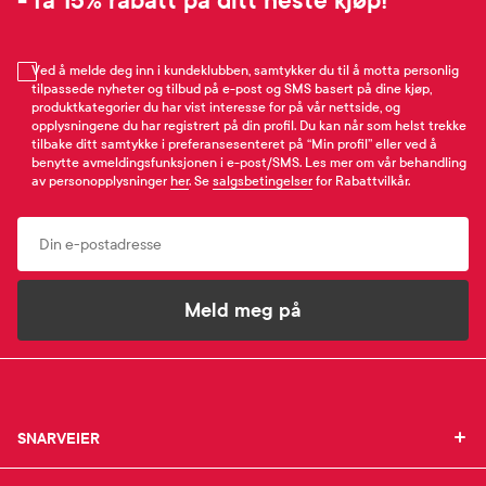
- få 15% rabatt på ditt neste kjøp!
Ved å melde deg inn i kundeklubben, samtykker du til å motta personlig
tilpassede nyheter og tilbud på e-post og SMS basert på dine kjøp,
produktkategorier du har vist interesse for på vår nettside, og
opplysningene du har registrert på din profil. Du kan når som helst trekke
tilbake ditt samtykke i preferansesenteret på “Min profil” eller ved å
benytte avmeldingsfunksjonen i e-post/SMS. Les mer om vår behandling
av personopplysninger
her
. Se
salgsbetingelser
for Rabattvilkår.
Email
Meld meg på
SNARVEIER
SNARVEIER
INFORMASJON
Min profil