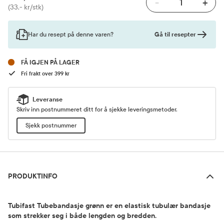
-
+
Pris
(33,- kr/stk)
Gå til resepter
Har du resept på denne varen?
FÅ IGJEN PÅ LAGER
Fri frakt over 399 kr
Leveranse
Skriv inn postnummeret ditt for å sjekke leveringsmetoder.
Sjekk postnummer
Produktinfo
PRODUKTINFO
Tubifast Tubebandasje grønn er en elastisk tubulær bandasje
som strekker seg i både lengden og bredden.