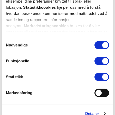
eksempel dine preferanser knyttet til språk eller
Mer om reseptvarer
lokasjon.
Statistikkcookies
hjelper oss med å forstå
hvordan besøkende kommuniserer med nettstedet ved å
samle inn og rapportere informasjon
anonymt.
Markedsføringscookies
brukes for å vise
annonser på tredjeparts nettsteder basert på informasjon
om dine besøk på vår nettside.
Samtykkevalg
Nødvendige
Funksjonelle
Statistikk
Markedsføring
Detaljer