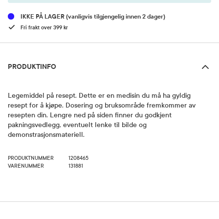
IKKE PÅ LAGER
(vanligvis tilgjengelig innen 2 dager)
Fri frakt over 399 kr
Produktinfo
PRODUKTINFO
Legemiddel på resept. Dette er en medisin du må ha gyldig
resept for å kjøpe. Dosering og bruksområde fremkommer av
resepten din. Lengre ned på siden finner du godkjent
pakningsvedlegg, eventuelt lenke til bilde og
demonstrasjonsmateriell.
PRODUKTNUMMER
1208465
VARENUMMER
131881
Bruk og dosering