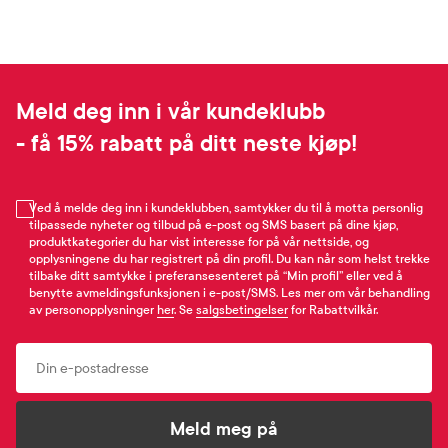
Meld deg inn i vår kundeklubb
- få 15% rabatt på ditt neste kjøp!
Ved å melde deg inn i kundeklubben, samtykker du til å motta personlig
tilpassede nyheter og tilbud på e-post og SMS basert på dine kjøp,
produktkategorier du har vist interesse for på vår nettside, og
opplysningene du har registrert på din profil. Du kan når som helst trekke
tilbake ditt samtykke i preferansesenteret på “Min profil” eller ved å
benytte avmeldingsfunksjonen i e-post/SMS. Les mer om vår behandling
av personopplysninger
her
. Se
salgsbetingelser
for Rabattvilkår.
Email
Meld meg på