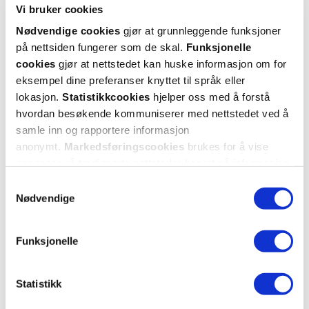
Hent resepter for deg selv eller barnet
Vi bruker cookies
ditt
Nødvendige cookies
gjør at grunnleggende funksjoner
på nettsiden fungerer som de skal.
Funksjonelle
Logg inn med BankID eller annen eID og få sikker
tilgang til alle dine resepter
cookies
gjør at nettstedet kan huske informasjon om for
eksempel dine preferanser knyttet til språk eller
Velg hvilke resepter du vil hente ut og hvordan du vil
ha dem levert
lokasjon.
Statistikkcookies
hjelper oss med å forstå
hvordan besøkende kommuniserer med nettstedet ved å
Få dine resepter levert raskt og trygt på avtalt måte
samle inn og rapportere informasjon
Kom i gang
anonymt.
Markedsføringscookies
brukes for å vise
annonser på tredjeparts nettsteder basert på informasjon
Mer om reseptvarer
om dine besøk på vår nettside.
Samtykkevalg
Nødvendige
Funksjonelle
Statistikk