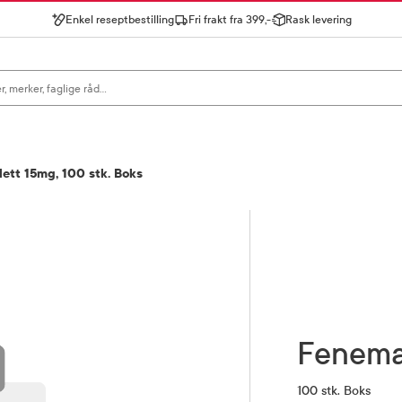
Enkel reseptbestilling
Fri frakt fra 399,-
Rask levering
gn for å se forslag, eller trykk søk.
ett 15mg, 100 stk. Boks
Fenem
100 stk. Boks