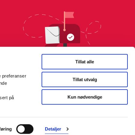
Tillat alle
e preferanser
Tillat utvalg
ende
Kun nødvendige
sert på
Farmasiet er Norges ledende
nettapotek. Med tusenvis av
øring
Detaljer