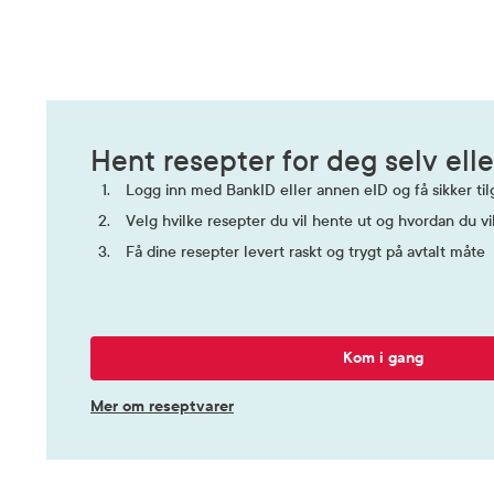
Virksomt stoff
phenobarb
Hent resepter for deg selv elle
Logg inn med BankID eller annen eID og få sikker tilg
Velg hvilke resepter du vil hente ut og hvordan du vi
Få dine resepter levert raskt og trygt på avtalt måte
Kom i gang
Mer om reseptvarer