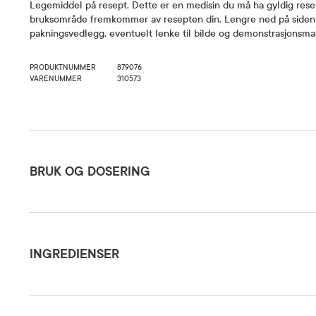
Legemiddel på resept. Dette er en medisin du må ha gyldig resep
bruksområde fremkommer av resepten din. Lengre ned på siden 
pakningsvedlegg, eventuelt lenke til bilde og demonstrasjonsmat
PRODUKTNUMMER
879076
VARENUMMER
310573
Bruk og dosering
BRUK OG DOSERING
Ingredienser
Oppbevaringsbetingelser
Rom (15-2
INGREDIENSER
Pakningsvedlegg
Les pakni
Bilde av tablett
Se bilde a