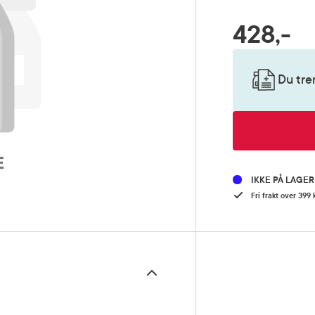
428,-
RABATTPROSENT
Pris
Du tre
IKKE PÅ LAGE
Fri frakt over 399 