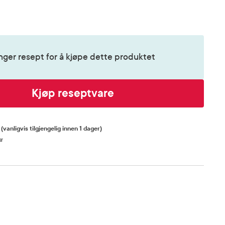
nger resept for å kjøpe dette produktet
Kjøp reseptvare
R
(vanligvis tilgjengelig innen 1 dager)
kr