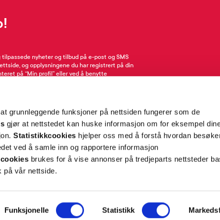
p!
g tilpassede nyheter og tilbud på e-post og SMS
nettside, og opplysningene du har registrert på din
teret på “Min profil” eller ved å benytte
rsonopplysninger
her
. Se
salgsbetingelser
for
 at grunnleggende funksjoner på nettsiden fungerer som de
Meld meg på
es
gjør at nettstedet kan huske informasjon om for eksempel din
sjon.
Statistikkcookies
hjelper oss med å forstå hvordan besøk
et ved å samle inn og rapportere informasjon
cookies
brukes for å vise annonser på tredjeparts nettsteder ba
 på vår nettside.
ON
SUPPORT
Funksjonelle
Statistikk
Markedsf
iet.no
Kontakt oss