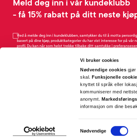
Meld deg inn i vår kundeklubb
- få 15% rabatt på ditt neste kjø
Ved å melde deg inn i kundeklubben, samtykker du til å motta personli
basert på dine kjøp, produktkategorier du har vist interesse for på vår 
profil. Du kan når som helst trekke tilbake ditt samtykke i preferansesen
avmeldingsfunksjonen i e-post/SMS. Les mer om vår behandling av pe
Rabattvilkår.
Vi bruker cookies
Email
Nødvendige cookies
gjør
skal.
Funksjonelle cooki
knyttet til språk eller loka
kommuniserer med nettsted
anonymt.
Markedsførings
informasjon om dine besøk
SNARVEIER
INFORMASJ
Samtykkevalg
Nødvendige
Min profil
Om Farmas