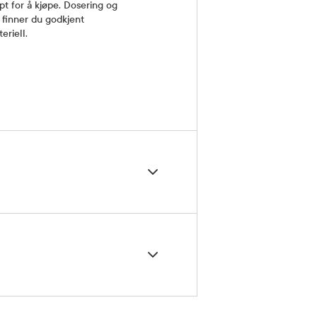
t for å kjøpe. Dosering og
finner du godkjent
eriell.
5 grader)
ngsvedlegg
v tablett