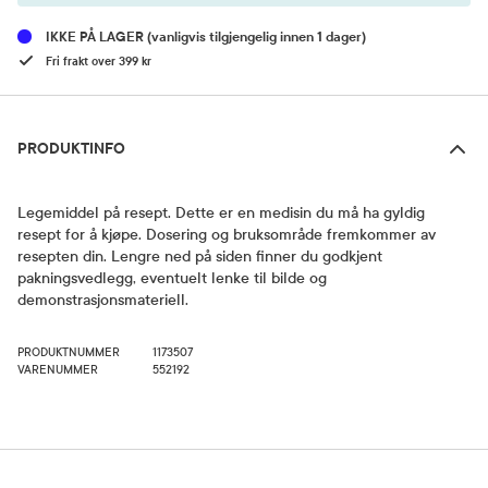
IKKE PÅ LAGER
(vanligvis tilgjengelig innen 1 dager)
Fri frakt over 399 kr
Produktinfo
PRODUKTINFO
Legemiddel på resept. Dette er en medisin du må ha gyldig
resept for å kjøpe. Dosering og bruksområde fremkommer av
resepten din. Lengre ned på siden finner du godkjent
pakningsvedlegg, eventuelt lenke til bilde og
demonstrasjonsmateriell.
PRODUKTNUMMER
1173507
VARENUMMER
552192
Bruk og dosering