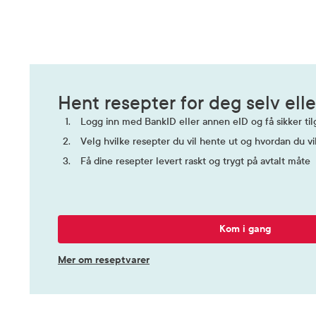
Virksomt stoff
captopril
Hent resepter for deg selv elle
Logg inn med BankID eller annen eID og få sikker tilg
Velg hvilke resepter du vil hente ut og hvordan du vi
Få dine resepter levert raskt og trygt på avtalt måte
Kom i gang
Mer om reseptvarer