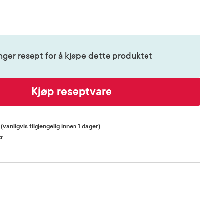
nger resept for å kjøpe dette produktet
Kjøp reseptvare
R
(vanligvis tilgjengelig innen 1 dager)
kr