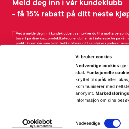
Meld deg inn i vår kundeklubb
- få 15% rabatt på ditt neste kjø
Ved å melde deg inn i kundeklubben, samtykker du til å motta personli
basert på dine kjøp, produktkategorier du har vist interesse for på vår 
profil. Du kan når som helst trekke tilbake ditt samtykke i preferansesen
avmeldingsfunksjonen i e-post/SMS. Les mer om vår behandling av pe
Rabattvilkår.
Vi bruker cookies
Email
Nødvendige cookies
gjør
skal.
Funksjonelle cooki
knyttet til språk eller loka
kommuniserer med nettsted
anonymt.
Markedsførings
informasjon om dine besøk
SNARVEIER
INFORMASJ
Samtykkevalg
Nødvendige
Min profil
Om Farmas