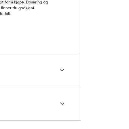
t for å kjøpe. Dosering og
finner du godkjent
eriell.
5 grader)
ngsvedlegg
v tablett