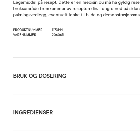
Legemiddel på resept. Dette er en medisin du må ha gyldig resep
bruksområde fremkommer av resepten din. Lengre ned på siden 
pakningsvedlegg, eventuelt lenke til bilde og demonstrasjonsmat
PRODUKTNUMMER
1173144
VARENUMMER
206065
Bruk og dosering
BRUK OG DOSERING
Ingredienser
Oppbevaringsbetingelser
Rom (15-2
INGREDIENSER
Pakningsvedlegg
Les pakni
Bilde av tablett
Se bilde a