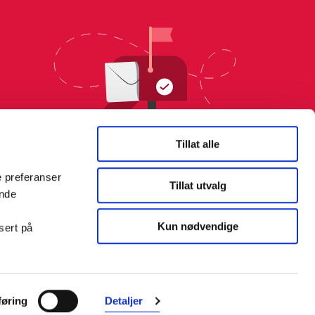
Tillat alle
e preferanser
Tillat utvalg
ende
Kun nødvendige
sert på
Farmasiet er Norges ledende
nettapotek. Med tusenvis av
øring
Detaljer