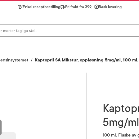
Enkel reseptbestilling
Fri frakt fra 399,-
Rask levering
gn for å se forslag, eller trykk søk.
tensinsystemet
Kaptopril SA Mikstur, oppløsning 5mg/ml, 100 ml.
Kaptopril SA Mikstur, oppløsning
5mg/m
100 ml. Flaske av 