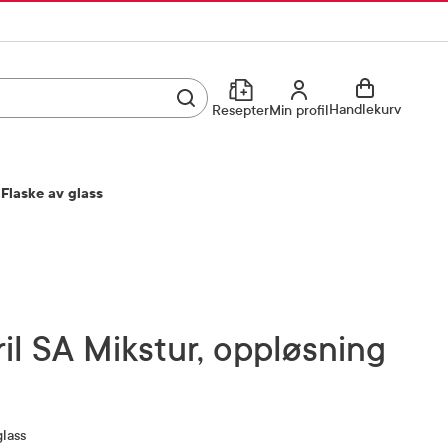
Utfør søk
Min profil
Handlekurv
Resepter
Min profil
Kjøp reseptvare
Logg inn
 Flaske av glass
Min profil
Reseptoversikt
Mine favoritter
Resepthistorikk
Mine bestillinger
Meldinger fra farmasøyten
l
Kundeservice
33 74 03 24
glass