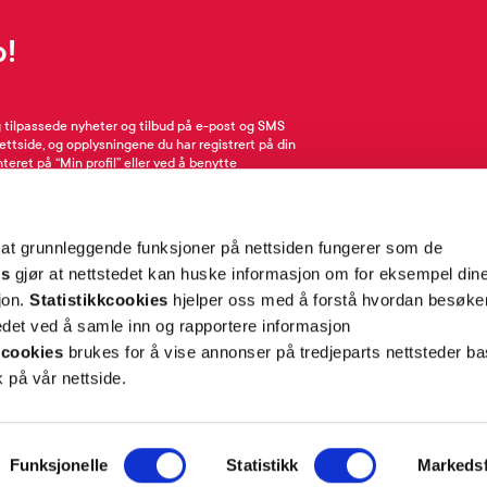
p!
g tilpassede nyheter og tilbud på e-post og SMS
nettside, og opplysningene du har registrert på din
teret på “Min profil” eller ved å benytte
rsonopplysninger
her
. Se
salgsbetingelser
for
 at grunnleggende funksjoner på nettsiden fungerer som de
Meld meg på
es
gjør at nettstedet kan huske informasjon om for eksempel din
sjon.
Statistikkcookies
hjelper oss med å forstå hvordan besøk
et ved å samle inn og rapportere informasjon
cookies
brukes for å vise annonser på tredjeparts nettsteder ba
 på vår nettside.
ON
SUPPORT
Funksjonelle
Statistikk
Markedsf
iet.no
Kontakt oss