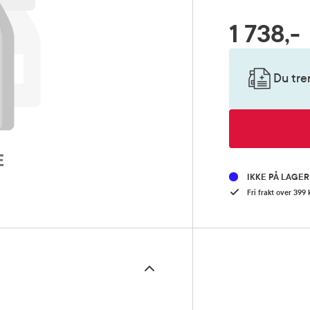
1 738,-
RABATTPROSENT
Pris
Du tre
IKKE PÅ LAGE
Fri frakt over 399 