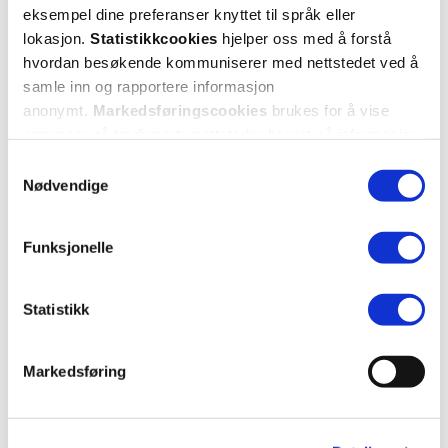
eksempel dine preferanser knyttet til språk eller
Mer om reseptvarer
lokasjon.
Statistikkcookies
hjelper oss med å forstå
hvordan besøkende kommuniserer med nettstedet ved å
samle inn og rapportere informasjon
anonymt.
Markedsføringscookies
brukes for å vise
annonser på tredjeparts nettsteder basert på informasjon
om dine besøk på vår nettside.
Samtykkevalg
Nødvendige
Funksjonelle
Statistikk
Markedsføring