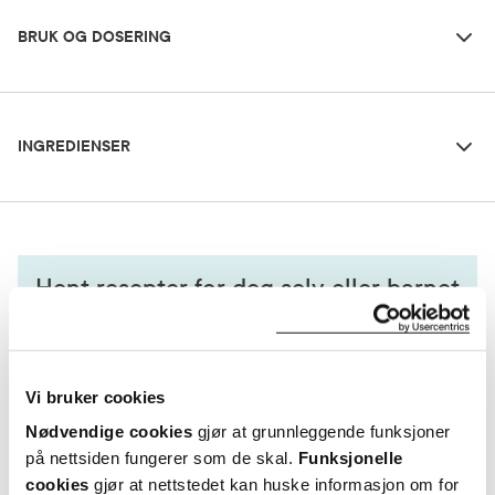
BRUK OG DOSERING
Ingredienser
Oppbevaringsbetingelser
INGREDIENSER
Rom (15-25 grader)
Pakningsvedlegg
Virksomt stoff
Les pakningsvedlegg
betaine
Hent resepter for deg selv eller barnet
ditt
Logg inn med BankID eller annen eID og få sikker
tilgang til alle dine resepter
Vi bruker cookies
Velg hvilke resepter du vil hente ut og hvordan du vil
ha dem levert
Nødvendige cookies
gjør at grunnleggende funksjoner
Få dine resepter levert raskt og trygt på avtalt måte
på nettsiden fungerer som de skal.
Funksjonelle
Kom i gang
cookies
gjør at nettstedet kan huske informasjon om for