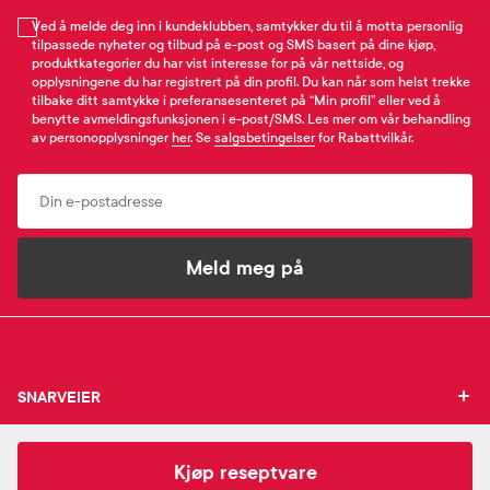
Ved å melde deg inn i kundeklubben, samtykker du til å motta personlig
tilpassede nyheter og tilbud på e-post og SMS basert på dine kjøp,
produktkategorier du har vist interesse for på vår nettside, og
opplysningene du har registrert på din profil. Du kan når som helst trekke
tilbake ditt samtykke i preferansesenteret på “Min profil” eller ved å
benytte avmeldingsfunksjonen i e-post/SMS. Les mer om vår behandling
av personopplysninger
her
. Se
salgsbetingelser
for Rabattvilkår.
Email
Meld meg på
SNARVEIER
SNARVEIER
INFORMASJON
Min profil
5 693,-
INFORMASJON
Cystadane Pulver 1g
Mine favoritter
Kjøp reseptvare