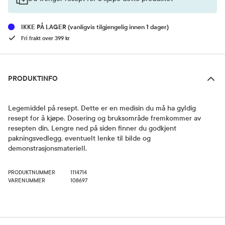
IKKE PÅ LAGER
(vanligvis tilgjengelig innen 1 dager)
Fri frakt over 399 kr
Produktinfo
PRODUKTINFO
Legemiddel på resept. Dette er en medisin du må ha gyldig
resept for å kjøpe. Dosering og bruksområde fremkommer av
resepten din. Lengre ned på siden finner du godkjent
pakningsvedlegg, eventuelt lenke til bilde og
demonstrasjonsmateriell.
PRODUKTNUMMER
1114714
VARENUMMER
108697
Bruk og dosering