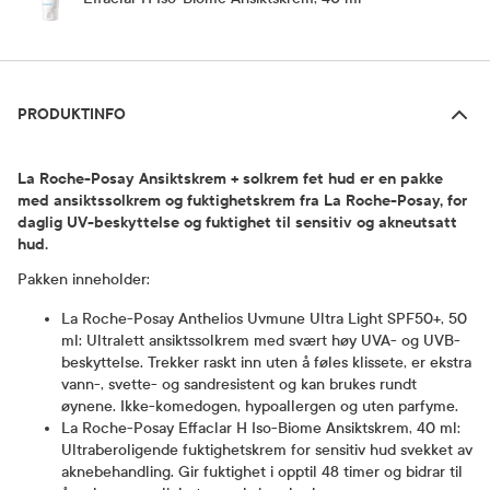
Produktinfo
PRODUKTINFO
La Roche-Posay Ansiktskrem + solkrem fet hud er en pakke
med ansiktssolkrem og fuktighetskrem fra La Roche-Posay, for
daglig UV-beskyttelse og fuktighet til sensitiv og akneutsatt
hud.
Pakken inneholder:
La Roche-Posay Anthelios Uvmune Ultra Light SPF50+, 50
ml: Ultralett ansiktssolkrem med svært høy UVA- og UVB-
beskyttelse. Trekker raskt inn uten å føles klissete, er ekstra
vann-, svette- og sandresistent og kan brukes rundt
øynene. Ikke-komedogen, hypoallergen og uten parfyme.
La Roche-Posay Effaclar H Iso-Biome Ansiktskrem, 40 ml:
Ultraberoligende fuktighetskrem for sensitiv hud svekket av
aknebehandling. Gir fuktighet i opptil 48 timer og bidrar til