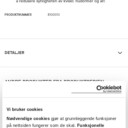
å redusere synligheten av kviser, hudormer og arr.
PRODUKTNUMMER
B100013
Detaljer
DETALJER
La Roche-Posay Anthelios Uvmune Ultra Light SPF50+,
50 ml
ANDRE PRODUKTER FRA PRODUKTSERIEN
Bruk og dosering
:
Dosering og bruksområde
La Roche-Posay
168,-
Vi bruker cookies
Påfør rikelig mengde solkrem 30 minutter før
Cicaplast Håndkrem
,
soleksponering. En mindre mengde reduserer beskyttelsen
100 ml
Kjøp
Nødvendige cookies
gjør at grunnleggende funksjoner
betraktelig. Påfør igjen regelmessig for å opprettholde
på nettsiden fungerer som de skal.
Funksjonelle