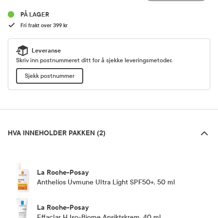
PÅ LAGER
Fri frakt over 399 kr
Leveranse
Skriv inn postnummeret ditt for å sjekke leveringsmetoder.
Sjekk postnummer
Hva inneholder pakken (2)
HVA INNEHOLDER PAKKEN (2)
La Roche-Posay
Anthelios Uvmune Ultra Light SPF50+, 50 ml
La Roche-Posay
Effaclar H Iso-Biome Ansiktskrem, 40 ml