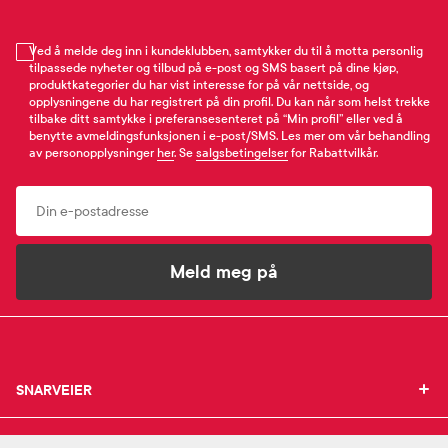
Ved å melde deg inn i kundeklubben, samtykker du til å motta personlig
tilpassede nyheter og tilbud på e-post og SMS basert på dine kjøp,
produktkategorier du har vist interesse for på vår nettside, og
opplysningene du har registrert på din profil. Du kan når som helst trekke
tilbake ditt samtykke i preferansesenteret på “Min profil” eller ved å
benytte avmeldingsfunksjonen i e-post/SMS. Les mer om vår behandling
av personopplysninger
her
. Se
salgsbetingelser
for Rabattvilkår.
Email
Meld meg på
SNARVEIER
SNARVEIER
INFORMASJON
Min profil
INFORMASJON