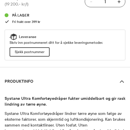
-
+
Pris
(19 200,- kr/l)
PÅ LAGER
Fri frakt over 399 kr
Leveranse
Skriv inn postnummeret ditt for å sjekke leveringsmetoder.
Sjekk postnummer
Produktinfo
PRODUKTINFO
Systane Ultra Komfortøyedråper fukter umiddelbart og gir rask
lindring av tørre øyne.
Systane Ultra Komfortøyedråper lindrer tørre øyne som følge av
eksterne faktorer, som skjermtid og luftkondisjonering. Kan brukes
sammen med kontaktlinser. Uten fosfat. Uten