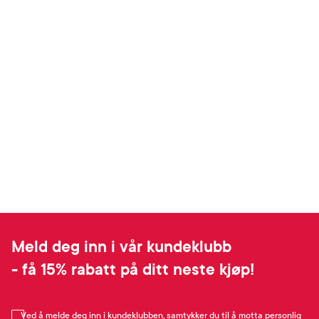
Meld deg inn i vår kundeklubb
- få 15% rabatt på ditt neste kjøp!
Ved å melde deg inn i kundeklubben, samtykker du til å motta personlig