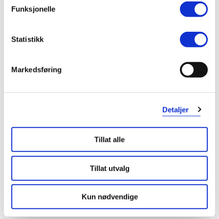
Funksjonelle
Elsa
6 måneder siden
Statistikk
Godt produkt.
Tørre øyne om morgenen blir som nye etter en dråpe av denne.
Markedsføring
Var denne anmeldelsen nyttig?
0
0
Detaljer
flagg denne anmeldelsen
Tillat alle
Rieska
8 måneder siden
Tillat utvalg
Kun nødvendige
Brukes med linser
Hjelpe med å unngå tørr øye når man bruker linser hverdag