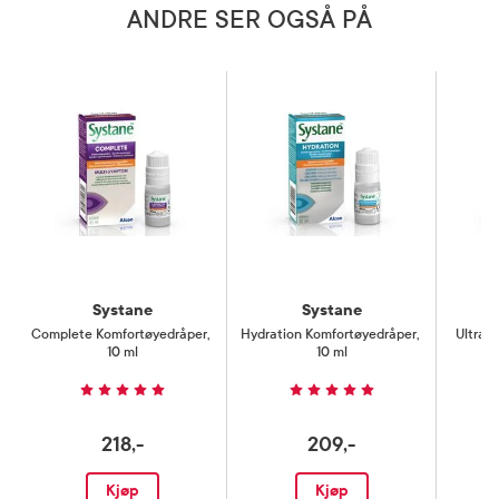
ANDRE SER OGSÅ PÅ
Systane
Systane
Complete Komfortøyedråper
,
Hydration Komfortøyedråper
,
Ultra 
10 ml
10 ml
218,-
209,-
Kjøp
Kjøp