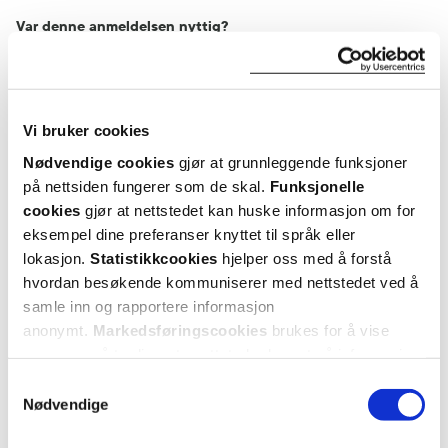
Var denne anmeldelsen nyttig?
0
0
flagg denne anmeldelsen
Vi bruker cookies
Nødvendige cookies
gjør at grunnleggende funksjoner
Inger
2 måneder siden
på nettsiden fungerer som de skal.
Funksjonelle
cookies
gjør at nettstedet kan huske informasjon om for
eksempel dine preferanser knyttet til språk eller
Behøver ikke dryppe så ofte. Tidligere en gang i timen.
lokasjon.
Statistikkcookies
hjelper oss med å forstå
God virkning. Bedre enn de som fåes på resept.
hvordan besøkende kommuniserer med nettstedet ved å
samle inn og rapportere informasjon
anonymt.
Markedsføringscookies
brukes for å vise
Var denne anmeldelsen nyttig?
annonser på tredjeparts nettsteder basert på informasjon
0
0
om dine besøk på vår nettside.
Samtykkevalg
Nødvendige
flagg denne anmeldelsen