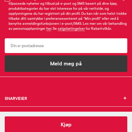
tilpassede nyheter og tilbud på e-post og SMS basert på dine kjøp,
produktkategorier du har vist interesse for på vår nettside, og
opplysningene du har registrert på din profil. Du kan når som helst trekke
tilbake ditt samtykke i preferansesenteret på “Min profil” eller ved å
benytte avmeldingsfunksjonen i e-post/SMS. Les mer om vår behandling
av personopplysninger
her
. Se
salgsbetingelser
for Rabattvilkår.
Email
Meld meg på
SNARVEIER
SNARVEIER
INFORMASJON
Min profil
INFORMASJON
Mine favoritter
192,-
Systane
Ultra Komfortøyedråper
Kjøp
Mine bestillinger
SUPPORT
Om Farmasiet.no
SUPPORT
Mine resepter