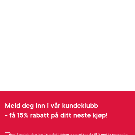
Meld deg inn i vår kundeklubb
- få 15% rabatt på ditt neste kjøp!
Ved å melde deg inn i kundeklubben, samtykker du til å motta personlig