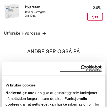
innholdsstoffer er dinatriumfosfatdodekahydrat, natriumdihydrogenfosfatdihydrat,
Kan brukes av gravide og ammende
Hyprosan
sorbitol, vann til injeksjonsvæsker.
349,-
Øyedr 3,2mg/ml
,
3 x 10 ml
Kjøp
Oppbevaringsbetingelser
Rom (15-25 grader)
Utforske Hyprosan
Pakningsvedlegg
Les pakningsvedlegg
ANDRE SER OGSÅ PÅ
Kategori
Legemiddel
Fast
lavpris
Vi bruker cookies
Nødvendige cookies
gjør at grunnleggende funksjoner
på nettsiden fungerer som de skal.
Funksjonelle
cookies
gjør at nettstedet kan huske informasjon om for