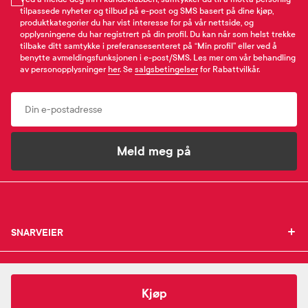
tilpassede nyheter og tilbud på e-post og SMS basert på dine kjøp,
produktkategorier du har vist interesse for på vår nettside, og
opplysningene du har registrert på din profil. Du kan når som helst trekke
tilbake ditt samtykke i preferansesenteret på “Min profil” eller ved å
benytte avmeldingsfunksjonen i e-post/SMS. Les mer om vår behandling
av personopplysninger
her
. Se
salgsbetingelser
for Rabattvilkår.
Email
Meld meg på
SNARVEIER
SNARVEIER
INFORMASJON
Min profil
INFORMASJON
Mine favoritter
149,-
Hyprosan
Øyedråper 3,2mg/ml
Kjøp
Mine bestillinger
SUPPORT
Om Farmasiet.no
SUPPORT