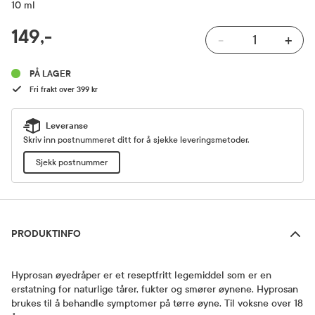
10 ml
RABATTPROSENT
149,-
-
+
Pris
PÅ LAGER
Fri frakt over 399 kr
Leveranse
Skriv inn postnummeret ditt for å sjekke leveringsmetoder.
Sjekk postnummer
Produktinfo
PRODUKTINFO
Hyprosan øyedråper er et reseptfritt legemiddel som er en
erstatning for naturlige tårer, fukter og smører øynene. Hyprosan
brukes til å behandle symptomer på tørre øyne. Til voksne over 18