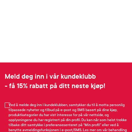
Meld deg inn i vår kundeklubb
- få 15% rabatt på ditt neste kjøp!
Ved å melde deg inn i kundeklubben, samtykker du til å motta personlig
tilpassede nyheter og tilbud på e-post og SMS basert på dine kjøp,
produktkategorier du har vist interesse for på vår nettside, og
opplysningene du har registrert på din profil. Du kan når som helst trekke
tilbake ditt samtykke i preferansesenteret på “Min profil” eller ved å
benytte avmeldingsfunksjonen i e-post/SMS. Les mer om vår behandling