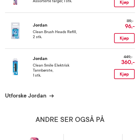
Assorterte farger, 1 stk.
Kjøp
119,-
Jordan
96,-
Clean Brush Heads Refill
,
2 stk.
Kjøp
449,-
Jordan
360,-
Clean Smile Elektrisk
Tannbørste
,
Kjøp
1 stk.
Utforske Jordan
ANDRE SER OGSÅ PÅ