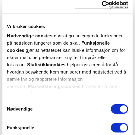
flagg denne anmeldelsen
Vi bruker cookies
Erik
1 måneder siden
Nødvendige cookies
gjør at grunnleggende funksjoner
på nettsiden fungerer som de skal.
Funksjonelle
tipp topp tommel opp👍🏻
cookies
gjør at nettstedet kan huske informasjon om for
tipp topp tommel opp😁 gjør jobben den skal🦷💪🏻
eksempel dine preferanser knyttet til språk eller
lokasjon.
Statistikkcookies
hjelper oss med å forstå
hvordan besøkende kommuniserer med nettstedet ved å
Var denne anmeldelsen nyttig?
samle inn og rapportere informasjon
0
0
anonymt.
Markedsføringscookies
brukes for å vise
annonser på tredjeparts nettsteder basert på informasjon
om dine besøk på vår nettside.
flagg denne anmeldelsen
Samtykkevalg
Nødvendige
Emilie
8 måneder siden
Funksjonelle