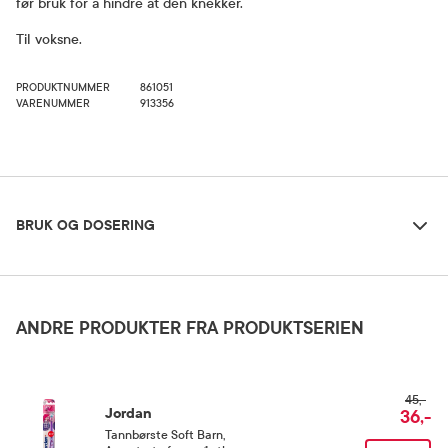
før bruk for å hindre at den knekker.
Til voksne.
PRODUKTNUMMER
861051
VARENUMMER
913356
Bruk og dosering
BRUK OG DOSERING
Oppbevaringsbetingelser
Rom (15-25 grader)
ANDRE PRODUKTER FRA PRODUKTSERIEN
45,-
Jordan
36,-
Tannbørste Soft Barn
,