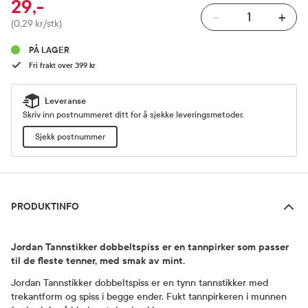
29,-
-
+
Pris
(0,29 kr/stk)
PÅ LAGER
Fri frakt over 399 kr
Leveranse
Skriv inn postnummeret ditt for å sjekke leveringsmetoder.
Sjekk postnummer
Produktinfo
PRODUKTINFO
Jordan Tannstikker dobbeltspiss er en tannpirker som passer
til de fleste tenner, med smak av mint.
Jordan Tannstikker dobbeltspiss er en tynn tannstikker med
trekantform og spiss i begge ender. Fukt tannpirkeren i munnen