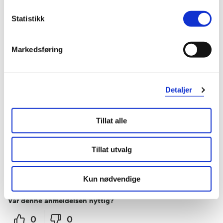
Knekker
Statistikk
Knekker veldig fort
Markedsføring
Var denne anmeldelsen nyttig?
0
0
Detaljer
flagg denne anmeldelsen
Tillat alle
Kirsten
9 måneder siden
Tillat utvalg
Veldig fornøyd
Beste tannstikker
Kun nødvendige
Var denne anmeldelsen nyttig?
0
0