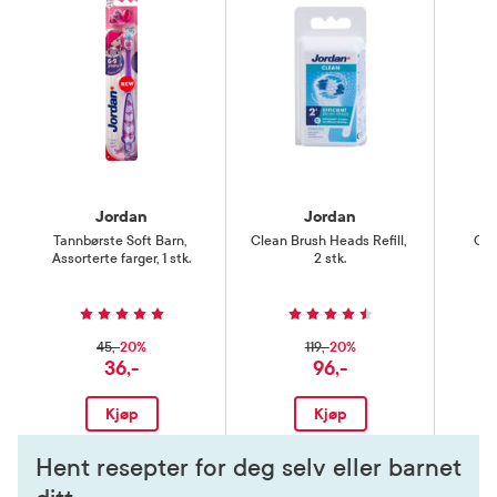
Jordan
Jordan
Tannbørste Soft Barn
,
Clean Brush Heads Refill
,
Cle
Assorterte farger, 1 stk.
2 stk.
20%
20%
45,-
119,-
36,-
96,-
Kjøp
Kjøp
Hent resepter for deg selv eller barnet