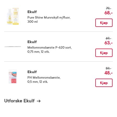
79,-
Ekulf
68,-
Pure Shine Munnskyll m/fluor
,
300 ml
Kjøp
69,-
Ekulf
63,-
Mellomromsbørste P-620 sort
,
0,75 mm, 12 stk.
Kjøp
59,-
Ekulf
48,-
PH Mellomromsbørste
,
0,5 mm, 12 stk.
Kjøp
Utforske Ekulf