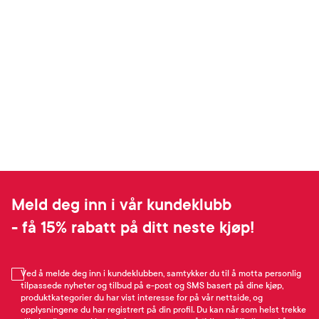
Meld deg inn i vår kundeklubb
- få 15% rabatt på ditt neste kjøp!
Ved å melde deg inn i kundeklubben, samtykker du til å motta personlig
tilpassede nyheter og tilbud på e-post og SMS basert på dine kjøp,
produktkategorier du har vist interesse for på vår nettside, og
opplysningene du har registrert på din profil. Du kan når som helst trekke