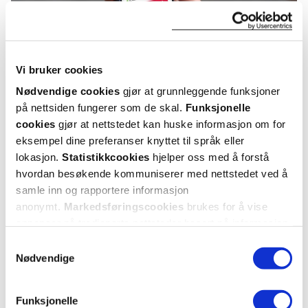
Vi bruker cookies
Nødvendige cookies
gjør at grunnleggende funksjoner
på nettsiden fungerer som de skal.
Funksjonelle
KUNDEANMELDELSER
cookies
gjør at nettstedet kan huske informasjon om for
eksempel dine preferanser knyttet til språk eller
lokasjon.
Statistikkcookies
hjelper oss med å forstå
hvordan besøkende kommuniserer med nettstedet ved å
samle inn og rapportere informasjon
4 anmeldelser
anonymt.
Markedsføringscookies
brukes for å vise
annonser på tredjeparts nettsteder basert på informasjon
om dine besøk på vår nettside.
5 stjerner
4
Samtykkevalg
Nødvendige
4 stjerner
0
3 stjerner
0
Funksjonelle