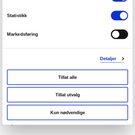
2 stjerner
0
Statistikk
1 stjerne
0
Markedsføring
Detaljer
Vurdert av 4 kunder
Tillat alle
Tillat utvalg
Jostein
1 måneder siden
Kun nødvendige
Meget bra
Meget bra