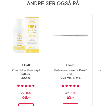
ANDRE SER OGSÅ PÅ
Ekulf
Ekulf
Pure Shine Munnskyll
Mellomromsbørste P-620
PH M
m/fluor
,
sort
,
300 ml
0,75 mm, 12 stk.
15%
10%
79,-
69,-
68,-
63,-