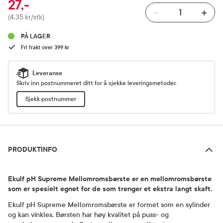
27,-
-
+
Pris
(4,35 kr/stk)
PÅ LAGER
Fri frakt over 399 kr
Leveranse
Skriv inn postnummeret ditt for å sjekke leveringsmetoder.
Sjekk postnummer
Produktinfo
PRODUKTINFO
Ekulf pH Supreme Mellomromsbørste er en mellomromsbørste
som er spesielt egnet for de som trenger et ekstra langt skaft.
Ekulf pH Supreme Mellomromsbørste er formet som en sylinder
og kan vinkles. Børsten har høy kvalitet på puss- og