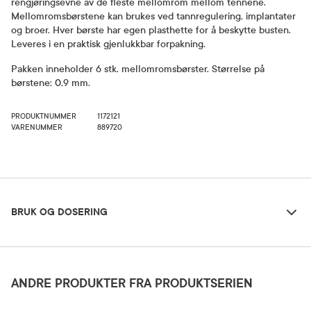
rengjøringsevne av de fleste mellomrom mellom tennene.
Mellomromsbørstene kan brukes ved tannregulering, implantater
og broer. Hver børste har egen plasthette for å beskytte busten.
Leveres i en praktisk gjenlukkbar forpakning.
Pakken inneholder 6 stk. mellomromsbørster. Størrelse på
børstene:
0,9 mm.
PRODUKTNUMMER
1172121
VARENUMMER
889720
Bruk og dosering
BRUK OG DOSERING
Oppbevaringsbetingelser
Rom (15-25 grader)
ANDRE PRODUKTER FRA PRODUKTSERIEN