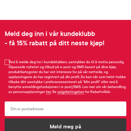
Meld deg inn i vår kundeklubb
- få 15% rabatt på ditt neste kjøp!
Ved å melde deg inn i kundeklubben, samtykker du til å motta personlig
tilpassede nyheter og tilbud på e-post og SMS basert på dine kjøp,
produktkategorier du har vist interesse for på vår nettside, og
opplysningene du har registrert på din profil. Du kan når som helst trekke
tilbake ditt samtykke i preferansesenteret på “Min profil” eller ved å
benytte avmeldingsfunksjonen i e-post/SMS. Les mer om vår behandling
av personopplysninger
her
. Se
salgsbetingelser
for Rabattvilkår.
Email
Meld meg på