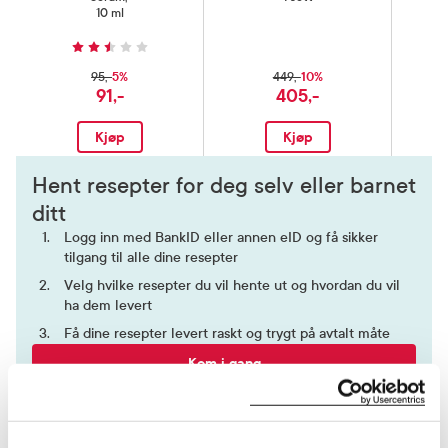
10 ml
5%
10%
95,-
449,-
91,-
405,-
Kjøp
Kjøp
Hent resepter for deg selv eller barnet
ditt
Logg inn med BankID eller annen eID og få sikker
tilgang til alle dine resepter
Velg hvilke resepter du vil hente ut og hvordan du vil
ha dem levert
Få dine resepter levert raskt og trygt på avtalt måte
Kom i gang
Mer om reseptvarer