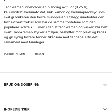
Tannkremen inneholder en blanding av fluor (0,25 %),
kaliumnitrat, kalsiumfosfat, sink, karbon og kalsiumpreoksyd som
skal gi brukeren den beste munnpleien. I tillegg inneholder den
hvit aktivert trekull som har de samme fordelene som den
populære svarte kull, men uten at tannkremen og vasken blir helt
svart. Tannkremen styrker emaljen, beskytter mot plakk og karies
og gir synlig hvitere tenner. Skånsom mot tennene. Utviklet i
samarbeid med tannleger.
PRODUKTNUMMER
1165874
Bruk og dosering
BRUK OG DOSERING
Ingredienser
Smak
INGREDIENSER
Mint