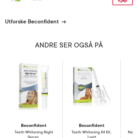
Kjøp
Utforske Beconfident
ANDRE SER OGSÅ PÅ
Beconfident
Beconfident
Teeth Whitening Night
Teeth Whitening X4 Kit
,
Natur
Serum
,
1 sett