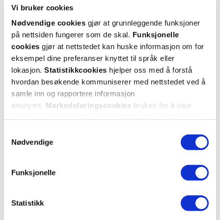
Vi bruker cookies
Nødvendige cookies
gjør at grunnleggende funksjoner
på nettsiden fungerer som de skal.
Funksjonelle
cookies
gjør at nettstedet kan huske informasjon om for
eksempel dine preferanser knyttet til språk eller
lokasjon.
Statistikkcookies
hjelper oss med å forstå
hvordan besøkende kommuniserer med nettstedet ved å
samle inn og rapportere informasjon
anonymt.
Markedsføringscookies
brukes for å vise
annonser på tredjeparts nettsteder basert på informasjon
om dine besøk på vår nettside.
Samtykkevalg
Nødvendige
KUNDEANMELDELSER
Funksjonelle
Statistikk
3 anmeldelser