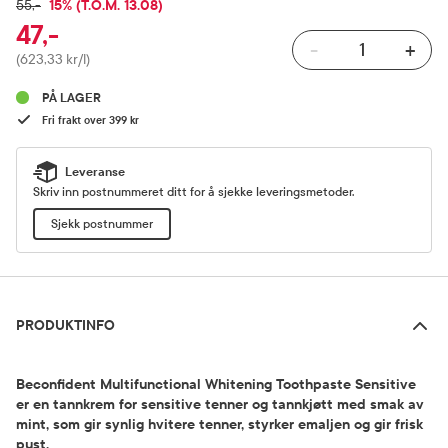
RABATTPROSENT
15% (T.O.M. 13.08)
FULLPRIS
55,-
47,-
-
+
Pris
(623,33 kr/l)
PÅ LAGER
Fri frakt over 399 kr
Leveranse
Skriv inn postnummeret ditt for å sjekke leveringsmetoder.
Sjekk postnummer
Produktinfo
PRODUKTINFO
Beconfident Multifunctional Whitening Toothpaste Sensitive
er en tannkrem for sensitive tenner og tannkjøtt med smak av
mint, som gir synlig hvitere tenner, styrker emaljen og gir frisk
pust.