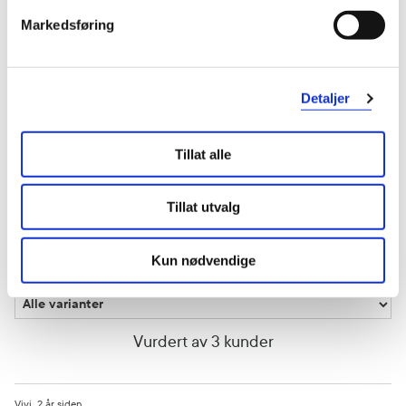
Markedsføring
5 stjerner
2
4 stjerner
1
Detaljer
3 stjerner
0
2 stjerner
0
Tillat alle
1 stjerne
0
Tillat utvalg
Kun nødvendige
Vurdert av 3 kunder
Vivi
2 år siden