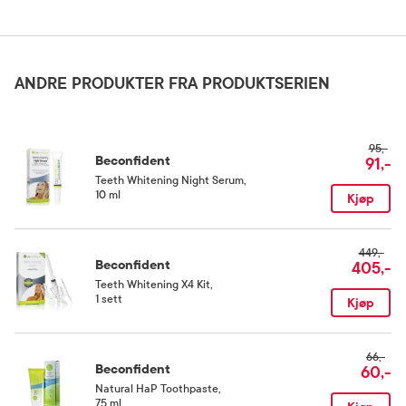
Aqua, Hydrated Silica, Xanthan gum, Potassium nitrate, Charcoal Powder, Sorbitol,
Glycerin, Sodium C12-18 Alkyl Sulfate,Hydroxyapatite, Titanium dioxide, Mentha
Arvensis Leaf Oil, Sodium Saccharin, Menthol, Sodium benzoate, Sodium fluoride,
ANDRE PRODUKTER FRA PRODUKTSERIEN
Citric acid, Calcium peroxide, Erythritol, Simmondsia Chinensis Seed Oil, Zinc
acetate, Calcium hydroxide, Dicalcium Phosphate, Ascorbic acid, Sodium
Hyaluronate, Limonene.
95,-
Beconfident
91,-
Teeth Whitening Night Serum
,
10 ml
Kjøp
449,-
Beconfident
405,-
Teeth Whitening X4 Kit
,
1 sett
Kjøp
66,-
Beconfident
60,-
Natural HaP Toothpaste
,
75 ml