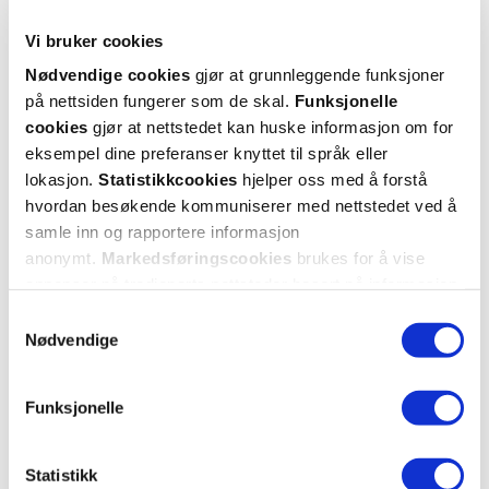
2 anmeldelser
Vi bruker cookies
5 stjerner
2
Nødvendige cookies
gjør at grunnleggende funksjoner
på nettsiden fungerer som de skal.
Funksjonelle
4 stjerner
0
cookies
gjør at nettstedet kan huske informasjon om for
eksempel dine preferanser knyttet til språk eller
3 stjerner
0
lokasjon.
Statistikkcookies
hjelper oss med å forstå
2 stjerner
0
hvordan besøkende kommuniserer med nettstedet ved å
samle inn og rapportere informasjon
1 stjerne
0
anonymt.
Markedsføringscookies
brukes for å vise
annonser på tredjeparts nettsteder basert på informasjon
om dine besøk på vår nettside.
Samtykkevalg
Nødvendige
Funksjonelle
Vurdert av 2 kunder
Statistikk