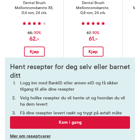
Dental Brush
Dental Brush
Mellomromsbørste XS
,
Mellomromsbørste
,
Mel
0,4 mm, 24 stk.
0,8 mm, 24 stk.
10%
10%
68,-
67,-
62,-
61,-
Kjøp
Kjøp
Hent resepter for deg selv eller barnet
ditt
Logg inn med BankID eller annen eID og få sikker
tilgang til alle dine resepter
Velg hvilke resepter du vil hente ut og hvordan du vil
ha dem levert
Få dine resepter levert raskt og trygt på avtalt måte
Kom i gang
Mer om reseptvarer