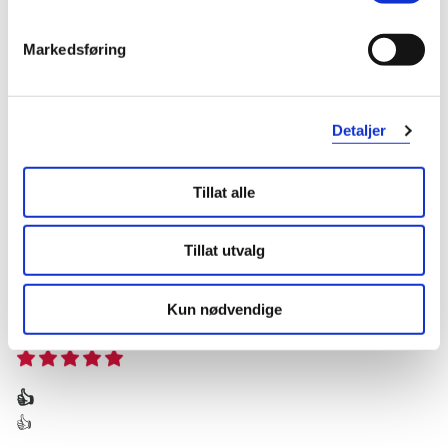
Geir
3 år siden
Markedsføring
Hvorfor kjøpe originalen?
Fungerer som det skal.
Detaljer
Var denne anmeldelsen nyttig?
Tillat alle
0
0
Tillat utvalg
flagg denne anmeldelsen
Kun nødvendige
Edel
4 år siden
👍
👍