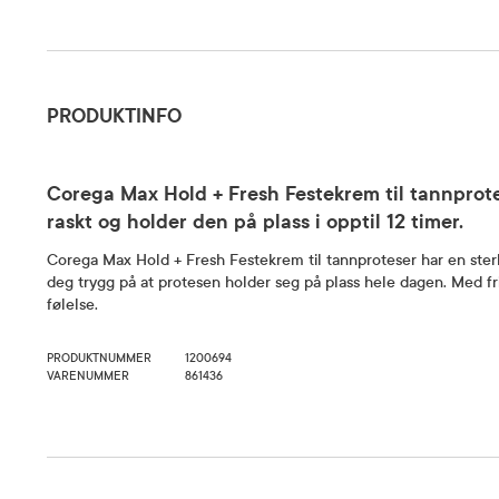
Produktinfo
PRODUKTINFO
Corega Max Hold + Fresh Festekrem til tannprot
raskt og holder den på plass i opptil 12 timer.
Corega Max Hold + Fresh Festekrem til tannproteser har en sterk
deg trygg på at protesen holder seg på plass hele dagen. Med fri
følelse.
PRODUKTNUMMER
1200694
VARENUMMER
861436
Bruk og dosering