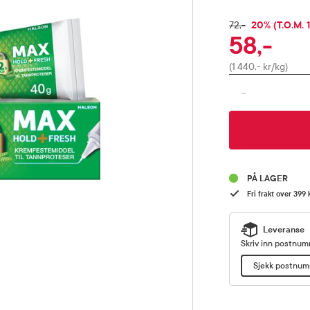
RABATTPRO
20% (T.O.M. 
FULLPRIS
72,-
58,-
Pris
(1 440,- kr/kg)
-
PÅ LAGER
Fri frakt over 399 
Leveranse
Skriv inn postnumm
Sjekk postnu