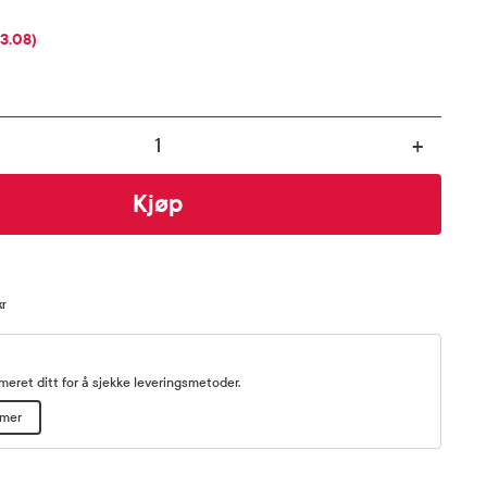
SENT
13.08)
+
Kjøp
kr
eret ditt for å sjekke leveringsmetoder.
mmer