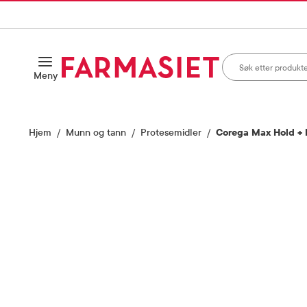
HANDLEKURVEN
IL INNHOLD
Søk i apotek
Åpne
Meny
Skriv inn minst ett te
Hjem
Munn og tann
Protesemidler
Corega Max Hold + F
Vis bilde 1 av 1