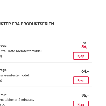
KTER FRA PRODUKTSERIEN
70,-
rega
56,-
tral Taste Kremfestemiddel
,
 g
Kjøp
rega
64,-
ra kremfestemiddel
,
 g
Kjøp
rega
95,-
setabletter 3 minutes
,
stk.
Kjøp