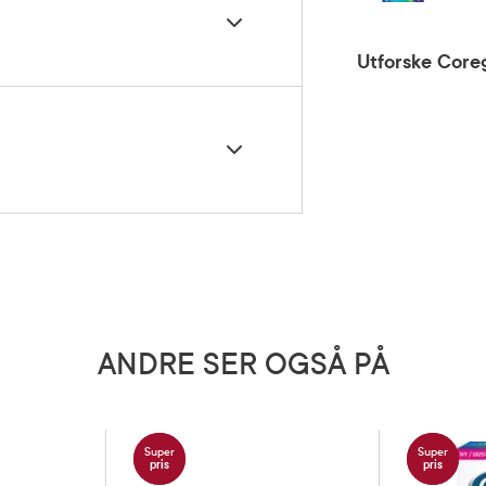
Utforske Core
5 grader)
um, Aroma, Benzyl alcohol.
ANDRE SER OGSÅ PÅ
Super
Super
pris
pris