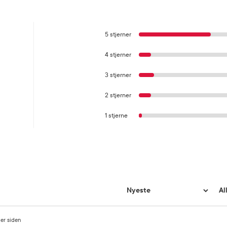
5 stjerner
4 stjerner
3 stjerner
2 stjerner
1 stjerne
er siden