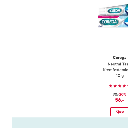
Corega
Neutral Tas
Kremfestemid
40 g
20%
70,-
56,-
Kjøp