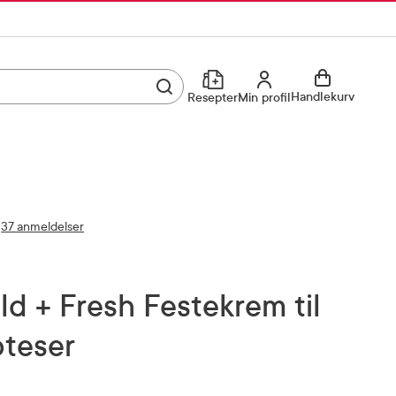
Utfør søk
Min profil
Handlekurv
Resepter
Min profil
Kjøp reseptvare
Logg inn
Min profil
Reseptoversikt
37 anmeldelser
Mine favoritter
Resepthistorikk
a
Mine bestillinger
Meldinger fra farmasøyten
oteser
Kundeservice
33 74 03 24