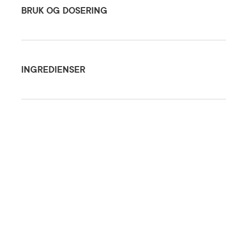
BRUK OG DOSERING
Ingredienser
Oppbevaringsbetingelser
Rom (15-2
INGREDIENSER
Smak
Mint
Calcium/sodium PVM/MA copolymer, Petrolatum, Cellulose gum, Paraffinium liquid