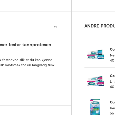
ANDRE PRODU
eser fester tannprotesen
Co
Neu
 festeevne slik at du kan kjenne
40
sk mintsmak for en langvarig frisk
Co
Ult
40
Co
Ren
66 