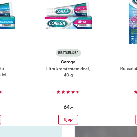
BESTSELGER
Corega
te
Rensetab
Ultra kremfestemiddel
,
del
,
40 g
64,-
Kjøp