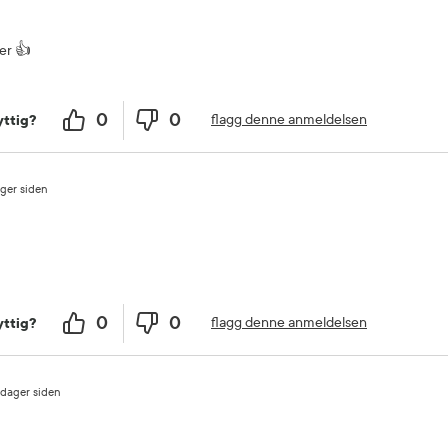
er 👍
0
0
flagg denne anmeldelsen
ttig?
ager siden
0
0
flagg denne anmeldelsen
ttig?
 dager siden