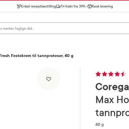
Enkel reseptbestilling
Fri frakt fra 399,-
Rask levering
gn for å se forslag, eller trykk søk.
resh Festekrem til tannproteser, 40 g
Coreg
Max Hold + Fresh Festekrem til
tannpr
40 g