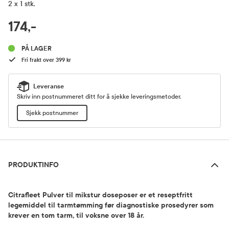
2 x 1 stk.
RABATTPROSENT
174,-
Pris
PÅ LAGER
Fri frakt over 399 kr
Leveranse
Skriv inn postnummeret ditt for å sjekke leveringsmetoder.
Sjekk postnummer
Produktinfo
PRODUKTINFO
Citrafleet Pulver til mikstur doseposer er et reseptfritt
legemiddel til tarmtømming før diagnostiske prosedyrer som
krever en tom tarm, til voksne over 18 år.