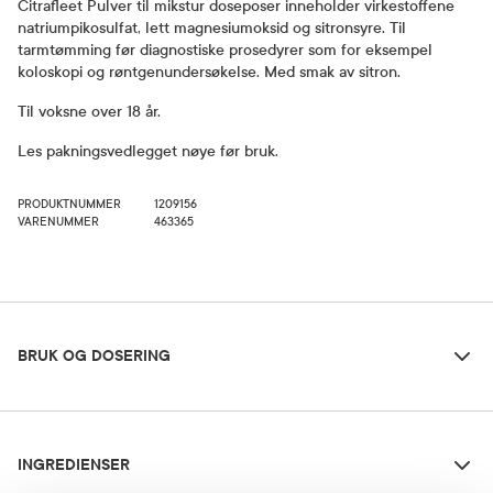
Citrafleet Pulver til mikstur doseposer inneholder virkestoffene
natriumpikosulfat, lett magnesiumoksid og sitronsyre. Til
tarmtømming før diagnostiske prosedyrer som for eksempel
koloskopi og røntgenundersøkelse. Med smak av sitron.
Til voksne over 18 år.
Les pakningsvedlegget nøye før bruk.
PRODUKTNUMMER
1209156
VARENUMMER
463365
Bruk og dosering
BRUK OG DOSERING
Ingredienser
Dosering og bruksområde
INGREDIENSER
Til voksne over 18 år: En dose drikkes 10-18 timer før
undersøkelsen. Drikk deretter omtrent 2 liter fordelt på 500 ml