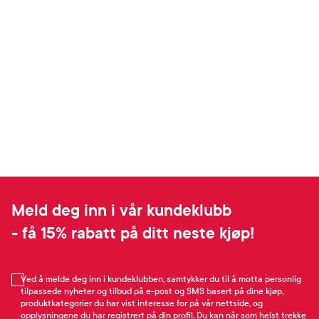
Legemiddel
Meld deg inn i vår kundeklubb
- få 15% rabatt på ditt neste kjøp!
Ved å melde deg inn i kundeklubben, samtykker du til å motta personlig
tilpassede nyheter og tilbud på e-post og SMS basert på dine kjøp,
produktkategorier du har vist interesse for på vår nettside, og
opplysningene du har registrert på din profil. Du kan når som helst trekke