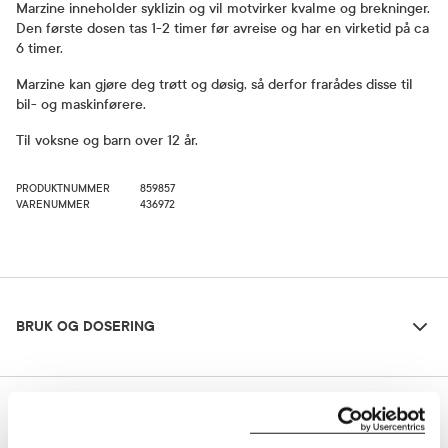
Marzine inneholder syklizin og vil motvirker kvalme og brekninger.
Den første dosen tas 1-2 timer før avreise og har en virketid på ca
6 timer.
Marzine kan gjøre deg trøtt og døsig, så derfor frarådes disse til
bil- og maskinførere.
Til voksne og barn over 12 år.
PRODUKTNUMMER
859857
VARENUMMER
436972
Bruk og dosering
BRUK OG DOSERING
Ingredienser
Dosering og bruksområde
INGREDIENSER
1 tablett 1-2 timer før avreise Maksimalt 3 doser pr. døgn