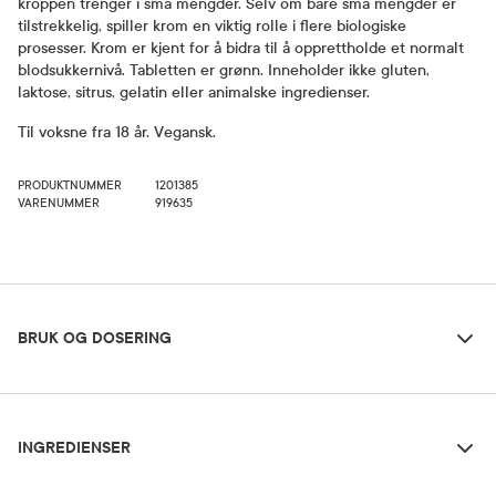
kroppen trenger i små mengder. Selv om bare små mengder er
tilstrekkelig, spiller krom en viktig rolle i flere biologiske
prosesser. Krom er kjent for å bidra til å opprettholde et normalt
blodsukkernivå. Tabletten er grønn. Inneholder ikke gluten,
laktose, sitrus, gelatin eller animalske ingredienser.
Til voksne fra 18 år. Vegansk.
PRODUKTNUMMER
1201385
VARENUMMER
919635
Bruk og dosering
BRUK OG DOSERING
Ingredienser
Dosering og bruksområde
INGREDIENSER
Anbefalt døgndose for voksne fra 18 år: 1 tablett.