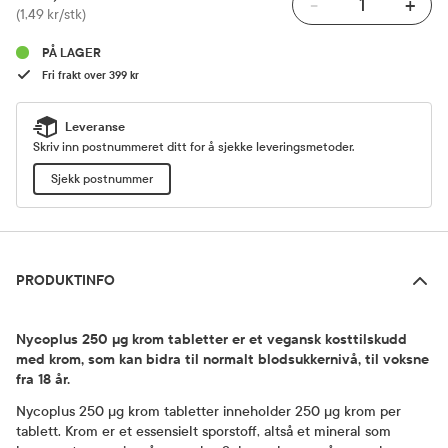
-
+
Pris
(1,49 kr/stk)
PÅ LAGER
Fri frakt over 399 kr
Leveranse
Skriv inn postnummeret ditt for å sjekke leveringsmetoder.
Sjekk postnummer
Produktinfo
PRODUKTINFO
Nycoplus 250 µg krom tabletter er et vegansk kosttilskudd
med krom, som kan bidra til normalt blodsukkernivå, til voksne
fra 18 år.
Nycoplus 250 µg krom tabletter inneholder 250 µg krom per
tablett. Krom er et essensielt sporstoff, altså et mineral som