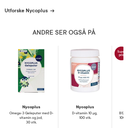
Næringsmiddel
Utforske Nycoplus
ANDRE SER OGSÅ PÅ
Super
pris
Nycoplus
Nycoplus
Omega-3 Geleputer med D-
D-vitamin 10 µg
,
B12-V
vitamin og jod
,
100 stk.
1000 
30 stk.