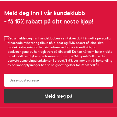
Meld deg inn i vår kundeklubb
- få 15% rabatt på ditt neste kjøp!
Ved å melde deg inn i kundeklubben, samtykker du til å motta personlig
tilpassede nyheter og tilbud på e-post og SMS basert på dine kjøp,
produktkategorier du har vist interesse for på vår nettside, og
opplysningene du har registrert på din profil. Du kan når som helst trekke
tilbake ditt samtykke i preferansesenteret på “Min profil” eller ved å
benytte avmeldingsfunksjonen i e-post/SMS. Les mer om vår behandling
av personopplysninger
her
. Se
salgsbetingelser
for Rabattvilkår.
Email
Meld meg på