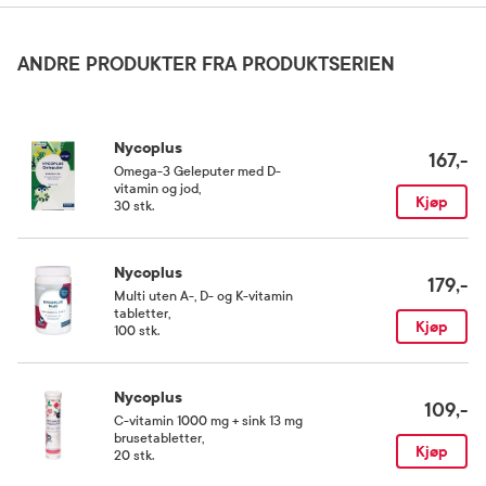
Fyllstoffer (dikalsiumfosfat, mikrokrystallinsk cellulose, kryssbundet
natriumkarboksymetylcellulose), overflatebehandlingsmiddel
Forsiktighetsregler
(hydroksypropylmetylcellulose), antiklumpemidler (silisiumdioksid, magnesiumsalter
ANDRE PRODUKTER FRA PRODUKTSERIEN
av fettsyrer, fettsyrer), fargestoffer (kalsiumkarbonat, jernoksider og hydroksider,
Dette er et kosttilskudd. Anbefalt døgndose bør ikke overskrides.
klorofyllin-kobberkompleks), krom (krom(III)klorid).
Kosttilskudd bør ikke brukes som erstatning for et variert kosthold
og en sunn livsstil. Oppbevares utilgjengelig for barn. Oppbevares
beskyttet mot fuktighet.
Nycoplus
167,-
Omega-3 Geleputer med D-
vitamin og jod
,
Gravide og ammende
Kjøp
30 stk.
Gravide og ammende bør rådføre seg med lege før bruk.
Nycoplus
Næringsinnhold
179,-
Multi uten A-, D- og K-vitamin
tabletter
,
1 tablett inneholder 250 µg krom (625 %*). *av referanseinntak.
Kjøp
100 stk.
Oppbevaringsbetingelser
Nycoplus
Rom (15-25 grader)
109,-
C-vitamin 1000 mg + sink 13 mg
brusetabletter
,
Kjøp
20 stk.
Kategori