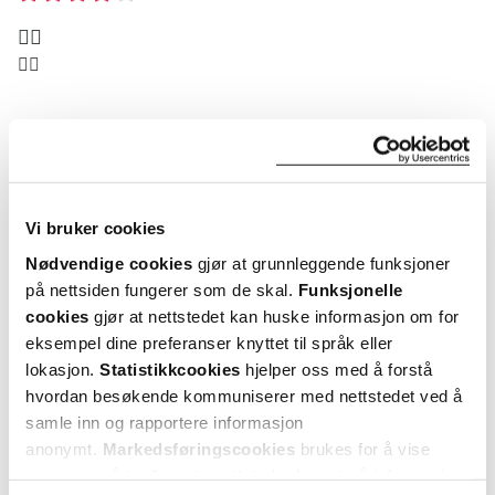
👍🏻
👍🏻
Var denne anmeldelsen nyttig?
0
0
Vi bruker cookies
flagg denne anmeldelsen
Nødvendige cookies
gjør at grunnleggende funksjoner
på nettsiden fungerer som de skal.
Funksjonelle
Veronika
6 måneder siden
cookies
gjør at nettstedet kan huske informasjon om for
eksempel dine preferanser knyttet til språk eller
lokasjon.
Statistikkcookies
hjelper oss med å forstå
Bra
hvordan besøkende kommuniserer med nettstedet ved å
Hjelper ganske bra mot søtsuget.
samle inn og rapportere informasjon
anonymt.
Markedsføringscookies
brukes for å vise
Var denne anmeldelsen nyttig?
annonser på tredjeparts nettsteder basert på informasjon