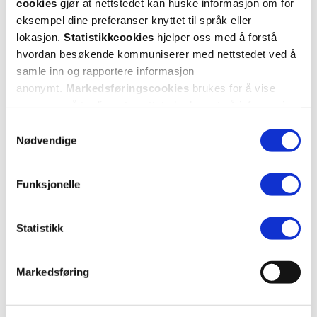
cookies
gjør at nettstedet kan huske informasjon om for
Caroline
2 måneder siden
eksempel dine preferanser knyttet til språk eller
lokasjon.
Statistikkcookies
hjelper oss med å forstå
hvordan besøkende kommuniserer med nettstedet ved å
Veldig bra
samle inn og rapportere informasjon
Liker denne mye bedre enn dråper da denne ikke må stå kaldt
anonymt.
Markedsføringscookies
brukes for å vise
annonser på tredjeparts nettsteder basert på informasjon
Var denne anmeldelsen nyttig?
om dine besøk på vår nettside.
Samtykkevalg
Nødvendige
0
0
flagg denne anmeldelsen
Funksjonelle
Helene
3 måneder siden
Statistikk
Markedsføring
Ok
Helt ok, kjøpte egentlig denne fordi jeg skulle ha uten kokosolje.
Dobbeltsjekket ikke, og baby får vondt i magen av disse. Babytarm