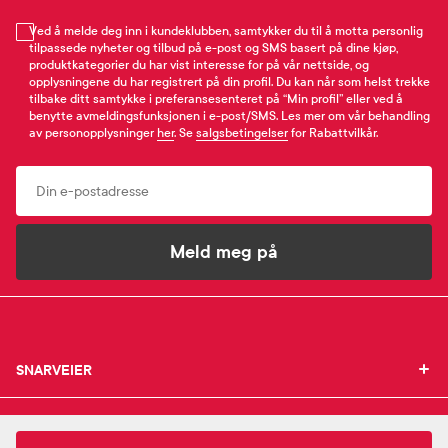
Ved å melde deg inn i kundeklubben, samtykker du til å motta personlig
tilpassede nyheter og tilbud på e-post og SMS basert på dine kjøp,
produktkategorier du har vist interesse for på vår nettside, og
opplysningene du har registrert på din profil. Du kan når som helst trekke
tilbake ditt samtykke i preferansesenteret på “Min profil” eller ved å
benytte avmeldingsfunksjonen i e-post/SMS. Les mer om vår behandling
av personopplysninger
her
. Se
salgsbetingelser
for Rabattvilkår.
Email
Meld meg på
SNARVEIER
SNARVEIER
INFORMASJON
Min profil
INFORMASJON
Mine favoritter
139,-
Nordaid
D-Spray Baby 10 µg Munnspray