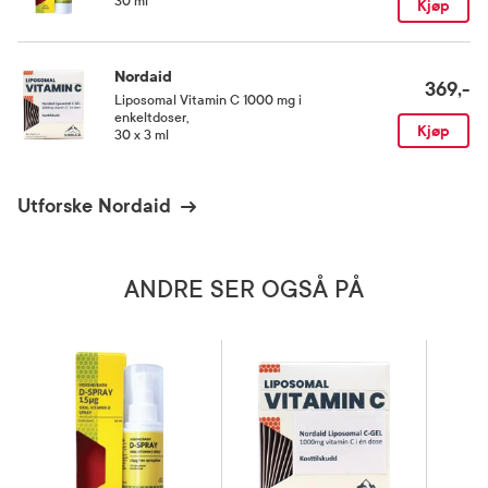
30 ml
Kjøp
Smak
Nordaid
Nøytral
369,-
Liposomal Vitamin C 1000 mg i
enkeltdoser
,
Kjøp
30 x 3 ml
Kategori
Næringsmiddel
Utforske Nordaid
ANDRE SER OGSÅ PÅ