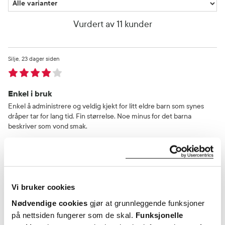
Vurdert av 11 kunder
Silje
23 dager siden
Enkel i bruk
Enkel å administrere og veldig kjekt for litt eldre barn som synes
dråper tar for lang tid. Fin størrelse. Noe minus for det barna
beskriver som vond smak.
Var denne anmeldelsen nyttig?
0
0
Vi bruker cookies
flagg denne anmeldelsen
Nødvendige cookies
gjør at grunnleggende funksjoner
på nettsiden fungerer som de skal.
Funksjonelle