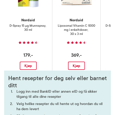
Nordaid
Nordaid
D-Spray 15 µg Munnspray
,
Liposomal Vitamin C 1000
D-Spr
30 ml
mg i enkeltdoser
,
30 x 3 ml
179,-
369,-
Kjøp
Kjøp
Hent resepter for deg selv eller barnet
ditt
Logg inn med BankID eller annen eID og få sikker
tilgang til alle dine resepter
Velg hvilke resepter du vil hente ut og hvordan du vil
ha dem levert