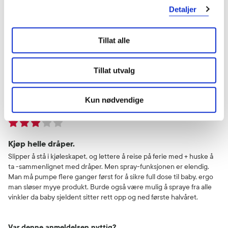
er ikke klar for kokosolje!
Detaljer
Var denne anmeldelsen nyttig?
Tillat alle
0
0
Tillat utvalg
flagg denne anmeldelsen
Kun nødvendige
Irmelin
4 måneder siden
Kjøp helle dråper.
Slipper å stå i kjøleskapet, og lettere å reise på ferie med + huske å
ta -sammenlignet med dråper. Men spray-funksjonen er elendig.
Man må pumpe flere ganger først for å sikre full dose til baby, ergo
man sløser myye produkt. Burde også være mulig å spraye fra alle
vinkler da baby sjeldent sitter rett opp og ned første halvåret.
Var denne anmeldelsen nyttig?