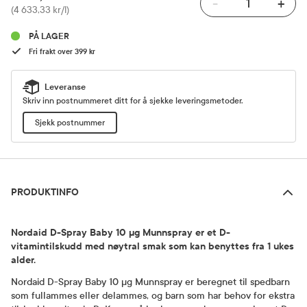
-
+
Pris
(4 633,33 kr/l)
PÅ LAGER
Fri frakt over 399 kr
Leveranse
Skriv inn postnummeret ditt for å sjekke leveringsmetoder.
Sjekk postnummer
Produktinfo
PRODUKTINFO
Nordaid D-Spray Baby 10 µg Munnspray er et D-
vitamintilskudd med nøytral smak som kan benyttes fra 1 ukes
alder.
Nordaid D-Spray Baby 10 µg Munnspray er beregnet til spedbarn
som fullammes eller delammes, og barn som har behov for ekstra