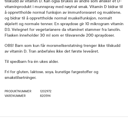
tilskudd av vitamin D. Kan også brukes av andre som ønsker et D-
vitaminprodukt i munnspray med nøytral smak. Vitamin D bidrar til
å opprettholde normal funksjon av immunforsvaret og musklene,
og bidrar til å opprettholde normal muskelfunksjon, normalt
skjelett og normale tenner. En spraydose gir 10 mikrogram vitamin
D3. Velegnet for vegetarianere da vitaminet stammer fra lanolin.
Flasken inneholder 30 ml som er tilsvarende 200 spraydoser.
OBS! Barn som kun får morsmelkerstatning trenger ikke tilskudd
av vitamin D. Tran anbefales ikke det første leveåret.
Til spedbarn fra én ukes alder.
Fri for gluten, laktose, soya, kunstige fargestoffer og
smakstilsetninger.
PRODUKTNUMMER
1202972
VARENUMMER
820594
Bruk og dosering