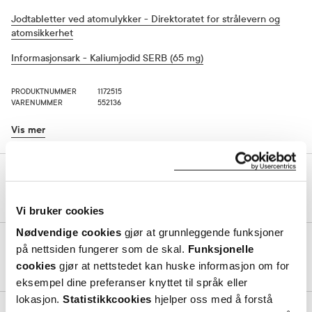
Jodtabletter ved atomulykker - Direktoratet for strålevern og
atomsikkerhet
Informasjonsark - Kaliumjodid SERB (65 mg)
PRODUKTNUMMER
1172515
VARENUMMER
552136
Vis mer
Bruk og dosering
BRUK OG DOSERING
Vi bruker cookies
Ingredienser
Nødvendige cookies
gjør at grunnleggende funksjoner
Dosering og bruksområde
på nettsiden fungerer som de skal.
Funksjonelle
INGREDIENSER
Skal kun tas etter råd fra myndighetene, som enkeltdose. Alle
cookies
gjør at nettstedet kan huske informasjon om for
over 12 år, gravide og ammende: 2 tabletter (130 mg). Barn 3-12
eksempel dine preferanser knyttet til språk eller
år: 1 tablett (65 mg). Spedbarn 1 måned-3 år: 1/2 tablett (32,5 mg).
Nyfødte under 1 måned: 1/4 tablett (16,25 mg). Optimalt tidsrom
lokasjon.
Statistikkcookies
hjelper oss med å forstå
Bilde av tablett