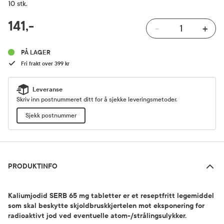
10 stk.
RABATTPROSENT
141,-
-
+
Pris
PÅ LAGER
Fri frakt over 399 kr
Leveranse
Skriv inn postnummeret ditt for å sjekke leveringsmetoder.
Sjekk postnummer
Produktinfo
PRODUKTINFO
Kaliumjodid SERB 65 mg tabletter er et reseptfritt legemiddel
som skal beskytte skjoldbruskkjertelen mot eksponering for
radioaktivt jod ved eventuelle atom-/strålingsulykker.