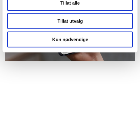
Tillat alle
Gravide og ammende
Kan brukes av gravide og ammende
Tillat utvalg
Kan tablett/kapsel deles?
Kun nødvendige
Delbar i 4
Kan tablett/kapsel knuses?
Ja
Oppbevaringsbetingelser
Rom (15-25 grader)
Pakningsvedlegg
Les pakningsvedlegg