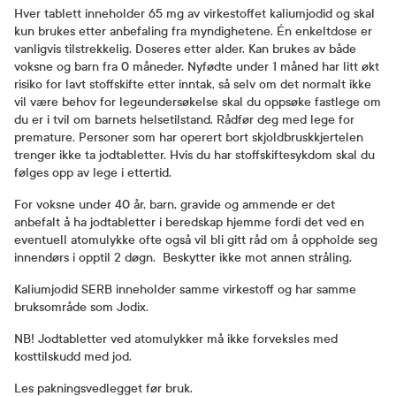
Hver tablett inneholder 65 mg av virkestoffet kaliumjodid og skal
kun brukes etter anbefaling fra myndighetene. Én enkeltdose er
vanligvis tilstrekkelig. Doseres etter alder. Kan brukes av både
voksne og barn fra 0 måneder. Nyfødte under 1 måned har litt økt
risiko for lavt stoffskifte etter inntak, så selv om det normalt ikke
vil være behov for legeundersøkelse skal du oppsøke fastlege om
du er i tvil om barnets helsetilstand. Rådfør deg med lege for
premature. Personer som har operert bort skjoldbruskkjertelen
trenger ikke ta jodtabletter. Hvis du har stoffskiftesykdom skal du
følges opp av lege i ettertid.
For voksne under 40 år, barn, gravide og ammende er det
anbefalt å ha jodtabletter i beredskap hjemme fordi det ved en
eventuell atomulykke ofte også vil bli gitt råd om å oppholde seg
innendørs i opptil 2 døgn. Beskytter ikke mot annen stråling.
Kaliumjodid SERB inneholder samme virkestoff og har samme
bruksområde som Jodix.
NB! Jodtabletter ved atomulykker må ikke forveksles med
kosttilskudd med jod.
Les pakningsvedlegget før bruk.