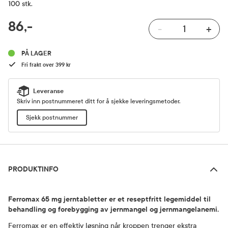
100 stk.
RABATTPROSENT
86,-
-
+
Pris
PÅ LAGER
Fri frakt over 399 kr
Leveranse
Skriv inn postnummeret ditt for å sjekke leveringsmetoder.
Sjekk postnummer
Produktinfo
PRODUKTINFO
Ferromax 65 mg jerntabletter er et reseptfritt legemiddel til
behandling og forebygging av jernmangel og jernmangelanemi.
Ferromax er en effektiv løsning når kroppen trenger ekstra