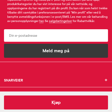
produktkategorier du har vist interesse for på vår nettside, og
opplysningene du har registrert på din profil. Du kan når som helst trekke
tilbake ditt samtykke i preferansesenteret på “Min profil” eller ved å
benytte avmeldingsfunksjonen i e-post/SMS. Les mer om vår behandling
av personopplysninger
her
. Se
salgsbetingelser
for Rabattvilkår.
Email
Meld meg på
SNARVEIER
SNARVEIER
INFORMASJON
Min profil
INFORMASJON
Mine favoritter
86,-
Ferromax
65 mg jerntabletter
Kjøp
Mine bestillinger
SUPPORT
Om Farmasiet.no
SUPPORT
Mine resepter
Jobb hos oss