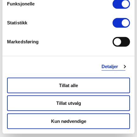
Mer om reseptvarer
Funksjonelle
Kategori
Statistikk
Legemiddel
Markedsføring
Detaljer
Tillat alle
Tillat utvalg
Kun nødvendige