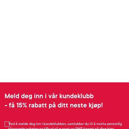
Meld deg inn i vår kundeklubb
- få 15% rabatt på ditt neste kjøp!
Ved å melde deg inn i kundeklubben, samtykker du til å motta personlig
tilpassede nyheter og tilbud på e-post og SMS basert på dine kjøp,