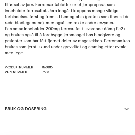
tilførsel av jern. Ferromax tabletter er et jernpreparat som
inneholder ferrosulfat. Jern inngår i kroppens mange viktige
forbindelser, først og fremst i hemoglobin (protein som finnes i de
røde blodlegemene), men også i en rekke andre enzymer.
Ferromax inneholder 200mg ferrosulfat tilsvarende 65mg Fe2+
og brukes også til å forebygge jernmangel hos blodgivere og
pasienter som har fått fjernet deler av magesekken. Ferromax kan
brukes som jerntilskudd under graviditet og amming etter avtale
med lege.
PRODUKTNUMMER
860185
VARENUMMER
7588
Bruk og dosering
BRUK OG DOSERING
Ingredienser
Dosering og bruksområde