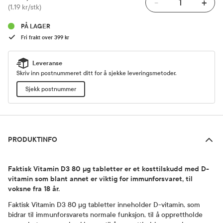
-
+
Pris
(1,19 kr/stk)
PÅ LAGER
Fri frakt over 399 kr
Leveranse
Skriv inn postnummeret ditt for å sjekke leveringsmetoder.
Sjekk postnummer
Produktinfo
PRODUKTINFO
Faktisk Vitamin D3 80 µg tabletter er et kosttilskudd med D-
vitamin som blant annet er viktig for immunforsvaret, til
voksne fra 18 år.
Faktisk Vitamin D3 80 µg tabletter inneholder D-vitamin, som
bidrar til immunforsvarets normale funksjon, til å opprettholde