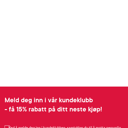
Meld deg inn i vår kundeklubb
- få 15% rabatt på ditt neste kjøp!
Ved å melde deg inn i kundeklubben, samtykker du til å motta personlig