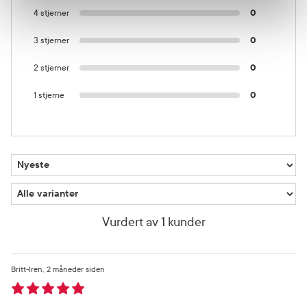
4 stjerner
0
3 stjerner
0
2 stjerner
0
1 stjerne
0
Vurdert av 1 kunder
Britt-Iren
2 måneder siden