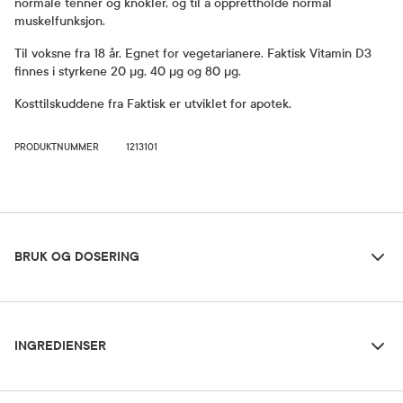
normale tenner og knokler, og til å opprettholde normal
muskelfunksjon.
Til voksne fra 18 år. Egnet for vegetarianere. Faktisk Vitamin D3
finnes i styrkene 20 µg, 40 µg og 80 µg.
Kosttilskuddene fra Faktisk er utviklet for apotek.
PRODUKTNUMMER
1213101
Bruk og dosering
BRUK OG DOSERING
Ingredienser
Dosering og bruksområde
INGREDIENSER
Anbefalt dosering voksne fra 18 år: 1 tablett daglig. Svelges med
vann.
Fyllstoffer (mikrokrystallinsk cellulose, kalsiumfosfater), vitamin D3 (kolekalciferol),