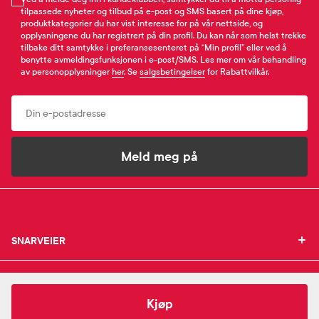
tilpassede nyheter og tilbud på e-post og SMS basert på dine kjøp,
produktkategorier du har vist interesse for på vår nettside, og
opplysningene du har registrert på din profil. Du kan når som helst trekke
tilbake ditt samtykke i preferansesenteret på “Min profil” eller ved å
benytte avmeldingsfunksjonen i e-post/SMS. Les mer om vår behandling
av personopplysninger
her
. Se
salgsbetingelser
for Rabattvilkår.
Email
Meld meg på
SNARVEIER
SNARVEIER
INFORMASJON
Min profil
INFORMASJON
Mine favoritter
119,-
Faktisk
Vitamin D3 80 µg tabletter
Kjøp
Mine bestillinger
SUPPORT
Om Farmasiet.no
SUPPORT