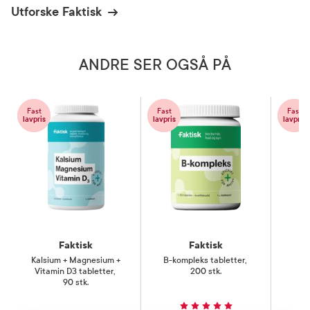
Utforske Faktisk
Næringsmiddel
ANDRE SER OGSÅ PÅ
Fast
Fast
Fast
lavpris
lavpris
lavpris
Faktisk
Faktisk
Kalsium + Magnesium +
B-kompleks tabletter
,
Ma
Vitamin D3 tabletter
,
200 stk.
90 stk.