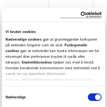
119,-
99,-
Kjøp
Kjøp
Hent resepter for deg selv eller barnet
Vi bruker cookies
ditt
Nødvendige cookies
gjør at grunnleggende funksjoner
Logg inn med BankID eller annen eID og få sikker
på nettsiden fungerer som de skal.
Funksjonelle
tilgang til alle dine resepter
cookies
gjør at nettstedet kan huske informasjon om for
Velg hvilke resepter du vil hente ut og hvordan du vil
eksempel dine preferanser knyttet til språk eller
ha dem levert
lokasjon.
Statistikkcookies
hjelper oss med å forstå
Få dine resepter levert raskt og trygt på avtalt måte
hvordan besøkende kommuniserer med nettstedet ved å
samle inn og rapportere informasjon
Kom i gang
anonymt.
Markedsføringscookies
brukes for å vise
Mer om reseptvarer
annonser på tredjeparts nettsteder basert på informasjon
om dine besøk på vår nettside.
Samtykkevalg
Nødvendige